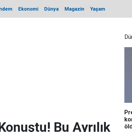
ndem
Ekonomi
Dünya
Magazin
Yaşam
Dü
Pr
ko
 Konuştu! Bu Ayrılık
öl