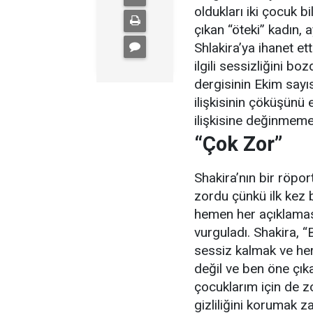
oldukları iki çocuk b
çıkan “öteki” kadın, 
Shlakira’ya ihanet ett
ilgili sessizliğini 
dergisinin Ekim sayısı
ilişkisinin çöküşünü 
ilişkisine değinmemey
“Çok Zor”
Shakira’nın bir röp
zordu çünkü ilk kez 
hemen her açıklamas
vurguladı. Shakira, 
sessiz kalmak ve her
değil ve ben öne çık
çocuklarım için de zo
gizliliğini korumak z