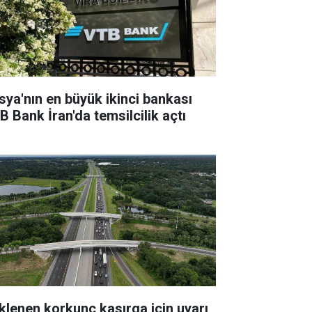
sya'nın en büyük ikinci bankası
B Bank İran'da temsilcilik açtı
klenen korkunç kasırga için uyarı