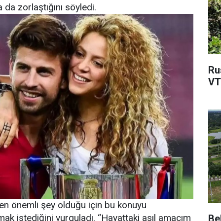
ha da zorlaştığını söyledi.
Ru
VT
 en önemli şey olduğu için bu konuyu
ak istediğini vurguladı. “Hayattaki asıl amacım
Be