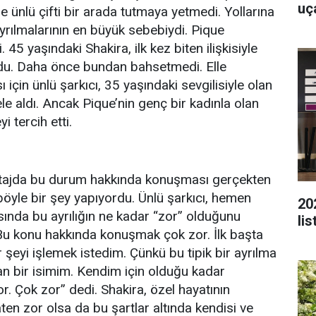
uç
ile ünlü çifti bir arada tutmaya yetmedi. Yollarına
ayrılmalarının en büyük sebebiydi. Pique
i. 45 yaşındaki Shakira, ilk kez biten ilişkisiyle
bozdu. Daha önce bundan bahsetmedi. Elle
 için ünlü şarkıcı, 35 yaşındaki sevgilisiyle olan
ele aldı. Ancak Pique’nin genç bir kadınla olan
i tercih etti.
ortajda bu durum hakkında konuşması gerçekten
böyle bir şey yapıyordu. Ünlü şarkıcı, hemen
20
ında bu ayrılığın ne kadar “zor” olduğunu
li
“Bu konu hakkında konuşmak çok zor. İlk başta
 şeyi işlemek istedim. Çünkü bu tipik bir ayrılma
an bir isimim. Kendim için olduğu kadar
r. Çok zor” dedi. Shakira, özel hayatının
aten zor olsa da bu şartlar altında kendisi ve