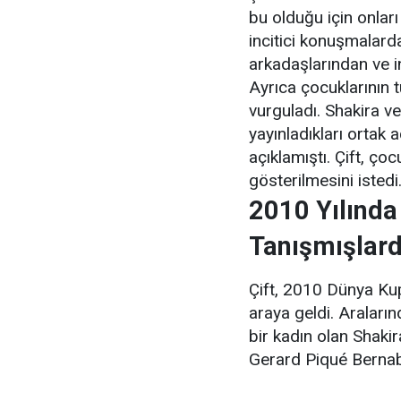
bu olduğu için onlar
incitici konuşmalard
arkadaşlarından ve i
Ayrıca çocuklarının 
vurguladı. Shakira v
yayınladıkları ortak a
açıklamıştı. Çift, ço
gösterilmesini istedi
2010 Yılında
Tanışmışlard
Çift, 2010 Dünya Kupa
araya geldi. Araları
bir kadın olan Shaki
Gerard Piqué Bernabéu