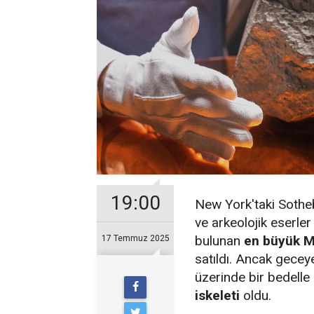
19:00
New York'taki Sothe
ve arkeolojik eserle
bulunan
en büyük M
17 Temmuz 2025
satıldı. Ancak gecey
üzerinde bir bedelle
iskeleti
oldu.