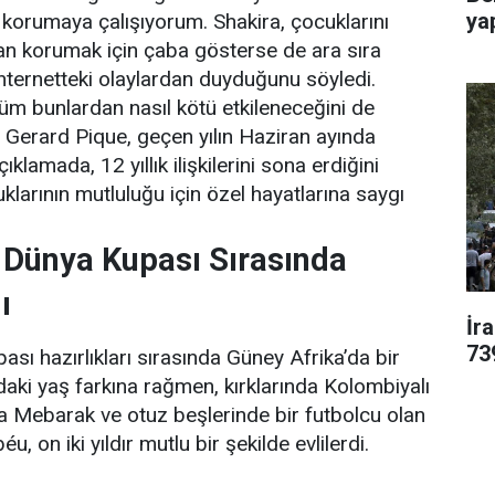
yap
ı korumaya çalışıyorum. Shakira, çocuklarını
an korumak için çaba gösterse de ara sıra
nternetteki olaylardan duyduğunu söyledi.
tüm bunlardan nasıl kötü etkileneceğini de
e Gerard Pique, geçen yılın Haziran ayında
çıklamada, 12 yıllık ilişkilerini sona erdiğini
cuklarının mutluluğu için özel hayatlarına saygı
.
 Dünya Kupası Sırasında
ı
İr
73
sı hazırlıkları sırasında Güney Afrika’da bir
ndaki yaş farkına rağmen, kırklarında Kolombiyalı
ra Mebarak ve otuz beşlerinde bir futbolcu olan
, on iki yıldır mutlu bir şekilde evlilerdi.