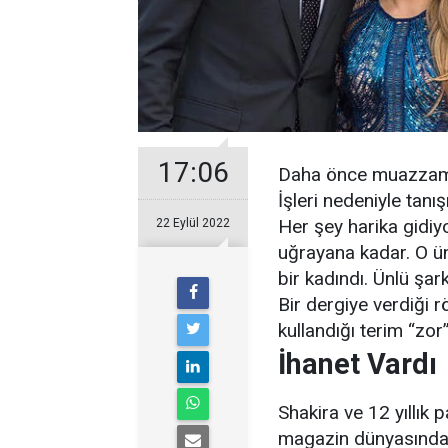
17:06
Daha önce muazzam b
İşleri nedeniyle tanış
Her şey harika gidiy
22 Eylül 2022
uğrayana kadar. O ünlü
bir kadındı. Ünlü şar
Bir dergiye verdiği r
kullandığı terim “zor”
İhanet Vardı
Shakira ve 12 yıllık 
magazin dünyasında 