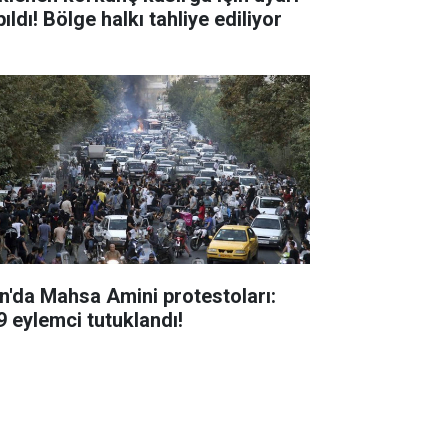
ıldı! Bölge halkı tahliye ediliyor
an'da Mahsa Amini protestoları:
9 eylemci tutuklandı!