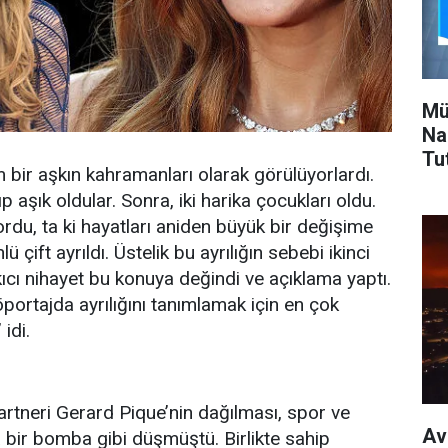
Mü
Na
Tu
ir aşkın kahramanları olarak görülüyorlardı.
ıp aşık oldular. Sonra, iki harika çocukları oldu.
ordu, ta ki hayatları aniden büyük bir değişime
 çift ayrıldı. Üstelik bu ayrılığın sebebi ikinci
kıcı nihayet bu konuya değindi ve açıklama yaptı.
öportajda ayrılığını tanımlamak için en çok
 idi.
partneri Gerard Pique’nin dağılması, spor ve
Av
bir bomba gibi düşmüştü. Birlikte sahip