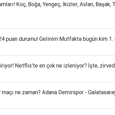
arı! Koç, Boğa, Yengeç, İkizler, Aslan, Başak, T
4 puan durumu! Gelinim Mutfakta bugün kim 1. o
riyor! Netflix'te en çok ne izleniyor? İşte, zirve
 maçı ne zaman? Adana Demirspor - Galatasaray 