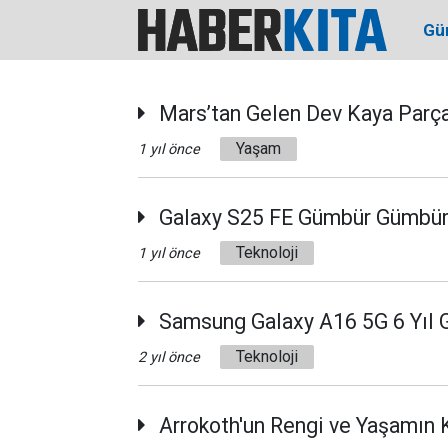
Gü
Mars’tan Gelen Dev Kaya Parças
Yaşam
1 yıl önce
Galaxy S25 FE Gümbür Gümbür G
Teknoloji
1 yıl önce
Samsung Galaxy A16 5G 6 Yıl Gü
Teknoloji
2 yıl önce
Arrokoth'un Rengi ve Yaşamın 