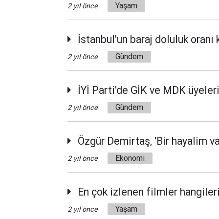
Yaşam
2 yıl önce
İstanbul'un baraj doluluk oranı 
Gündem
2 yıl önce
İYİ Parti'de GİK ve MDK üyeleri
Gündem
2 yıl önce
Özgür Demirtaş, 'Bir hayalim va
Ekonomi
2 yıl önce
En çok izlenen filmler hangileri
Yaşam
2 yıl önce