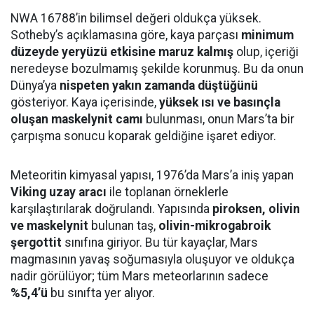
NWA 16788’in bilimsel değeri oldukça yüksek.
Sotheby’s açıklamasına göre, kaya parçası
minimum
düzeyde yeryüzü etkisine maruz kalmış
olup, içeriği
neredeyse bozulmamış şekilde korunmuş. Bu da onun
Dünya’ya
nispeten yakın zamanda düştüğünü
gösteriyor. Kaya içerisinde,
yüksek ısı ve basınçla
oluşan maskelynit camı
bulunması, onun Mars’ta bir
çarpışma sonucu koparak geldiğine işaret ediyor.
Meteoritin kimyasal yapısı, 1976’da Mars’a iniş yapan
Viking uzay aracı
ile toplanan örneklerle
karşılaştırılarak doğrulandı. Yapısında
piroksen, olivin
ve maskelynit
bulunan taş,
olivin-mikrogabroik
şergottit
sınıfına giriyor. Bu tür kayaçlar, Mars
magmasının yavaş soğumasıyla oluşuyor ve oldukça
nadir görülüyor; tüm Mars meteorlarının sadece
%5,4’ü
bu sınıfta yer alıyor.