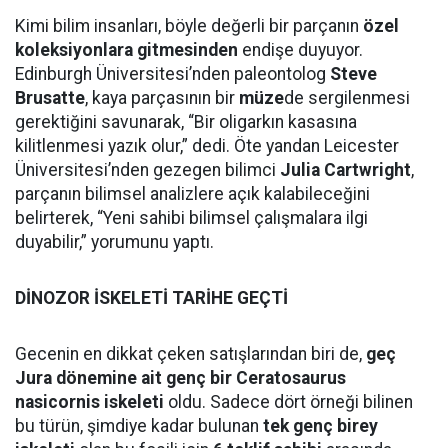
Kimi bilim insanları, böyle değerli bir parçanın
özel
koleksiyonlara gitmesinden
endişe duyuyor.
Edinburgh Üniversitesi’nden paleontolog
Steve
Brusatte
, kaya parçasının bir
müze
de sergilenmesi
gerektiğini savunarak, “Bir oligarkın kasasına
kilitlenmesi yazık olur,” dedi. Öte yandan Leicester
Üniversitesi’nden gezegen bilimci
Julia Cartwright
,
parçanın bilimsel analizlere açık kalabileceğini
belirterek, “Yeni sahibi bilimsel çalışmalara ilgi
duyabilir,” yorumunu yaptı.
DİNOZOR İSKELETİ TARİHE GEÇTİ
Gecenin en dikkat çeken satışlarından biri de,
geç
Jura dönemine ait genç bir Ceratosaurus
nasicornis iskeleti
oldu. Sadece dört örneği bilinen
bu türün, şimdiye kadar bulunan
tek genç birey