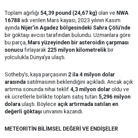
Toplam ağırlığı
54,39 pound (24,67 kg)
olan ve
NWA
16788
adı verilen Mars kayası, 2023 yılının Kasım
ayında
Nijer’in Agadez bölgesindeki Sahra Çölü'nde
bir göktaşı avcısı tarafından bulundu. Uzmanlara göre
bu parça,
Mars yüzeyinden bir asteroidin çarpması
sonucu
fırlayarak
225 milyon kilometrelik
bir
yolculukla Dünya’ya ulaştı.
Sotheby’s, kaya parçasının
2 ila 4 milyon dolar
arasında
satılmasının beklendiğini açıkladı. Ancak açık
artırma sonunda nihai teklif
4,3 milyon dolar
oldu ve
ek ücretlerle birlikte toplam satış tutarı
5,296 milyon
dolara
ulaştı. Böylece
açık artırmada satılan en
değerli göktaşı
unvanını kazandı.
METEORİTİN BİLİMSEL DEĞERİ VE ENDİŞELER