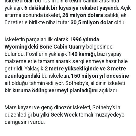
iskeleti
olan bu fosili için
6 teklif sahibi
arasında
yaklaşık
6 dakikalık bir kıyasıya rekabet yaşandı
. Açık
artırma sonunda iskelet,
26 milyon dolara
satıldı; ek
ücretlerle birlikte nihai tutar
30,5 milyon dolar
oldu.
İskeletin parçaları ilk olarak
1996 yılında
Wyoming'deki Bone Cabin Quarry
bölgesinde
bulundu. Fosillerin yaklaşık
140 kemiği
, bazı yapay
malzemelerle tamamlanarak sergilenmeye hazır hale
getirildi. Yaklaşık
2 metre yüksekliğinde ve 3 metre
uzunluğundaki
bu iskeletin,
150 milyon yıl öncesine
ait olduğu tahmin ediliyor. Sotheby’s, alıcının iskeleti
bir kuruma ödünç vermeyi planladığını
açıkladı.
Mars kayası ve genç dinozor iskeleti, Sotheby’s’in
düzenlediği bu yılki
Geek Week
temalı müzayedeye
damgasını vurdu.