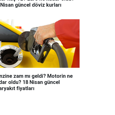
 Nisan güncel döviz kurları
nzine zam mı geldi? Motorin ne
dar oldu? 18 Nisan güncel
ryakıt fiyatları