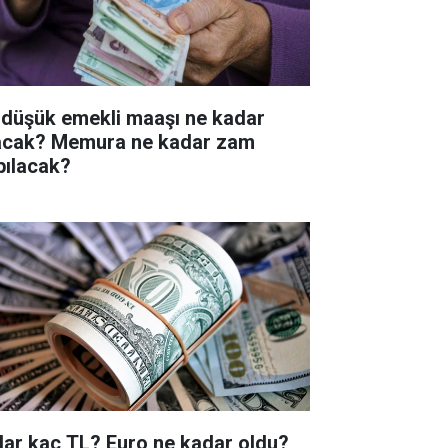
 düşük emekli maaşı ne kadar
acak? Memura ne kadar zam
pılacak?
lar kaç TL? Euro ne kadar oldu?