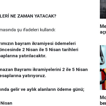
LERİ NE ZAMAN YATACAK?
Me
masında şu ifadeleri kullandı:
aç
rımızın bayram ikramiyesi ödemeleri
cesinde 2 Nisan ile 5 Nisan tarihleri
plarına yatırılacaktır.
mazan Bayramı ikramiyelerini 2 ile 5 Nisan
esaplarına yatırıyoruz.
nda gelir ve aylık alanların ödeme günü;
Mo
 Nisan
be