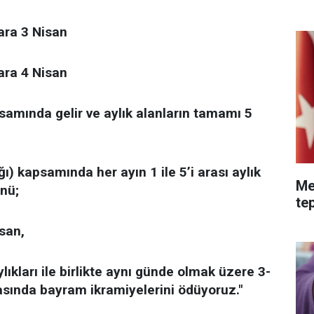
lara 3 Nisan
lara 4 Nisan
samında gelir ve aylık alanların tamamı 5
ı) kapsamında her ayın 1 ile 5’i arası aylık
Me
nü;
tep
isan,
ylıkları ile birlikte aynı günde olmak üzere 3-
rasında bayram ikramiyelerini ödüyoruz."