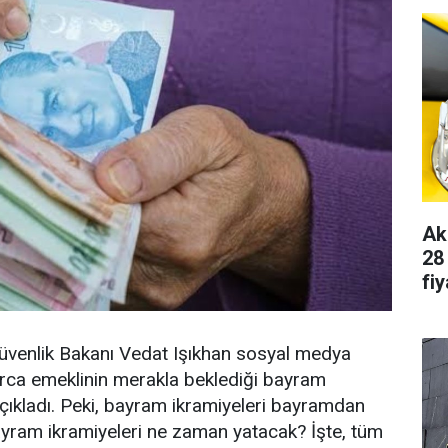
Ak
28
fiy
üvenlik Bakanı Vedat Işıkhan sosyal medya
rca emeklinin merakla beklediği bayram
 açıkladı. Peki, bayram ikramiyeleri bayramdan
yram ikramiyeleri ne zaman yatacak? İşte, tüm