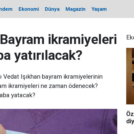
ndem
Ekonomi
Dünya
Magazin
Yaşam
 Bayram ikramiyeleri
Ek
a yatırılacak?
 Vedat Işıkhan bayram ikramiyelerinin
yram ikramiyeleri ne zaman ödenecek?
saba yatacak?
Öz
di