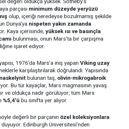
el değeri oldukça yüksek. Sotheby’s
kaya parçası
minimum düzeyde yeryüzü
mış
olup, içeriği neredeyse bozulmamış şekilde
un Dünya’ya
nispeten yakın zamanda
r. Kaya içerisinde,
yüksek ısı ve basınçla
 camı
bulunması, onun Mars’ta bir çarpışma
ğine işaret ediyor.
yapısı, 1976’da Mars’a iniş yapan
Viking uzay
neklerle karşılaştırılarak doğrulandı. Yapısında
 maskelynit
bulunan taş,
olivin-mikrogabroik
riyor. Bu tür kayaçlar, Mars magmasının yavaş
r ve oldukça nadir görülüyor; tüm Mars
ce
%5,4’ü
bu sınıfta yer alıyor.
 böyle değerli bir parçanın
özel koleksiyonlara
 duyuyor. Edinburgh Üniversitesi’nden