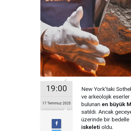
19:00
New York'taki Sothe
ve arkeolojik eserle
bulunan
en büyük M
17 Temmuz 2025
satıldı. Ancak gecey
üzerinde bir bedelle
iskeleti
oldu.