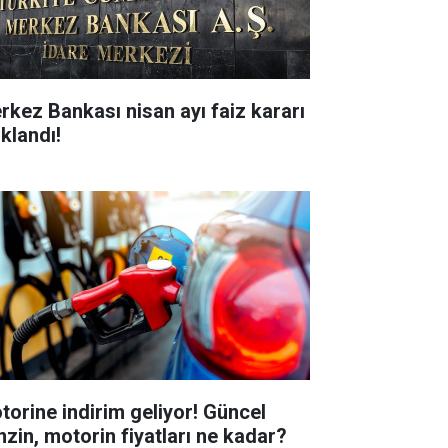
rkez Bankası nisan ayı faiz kararı
ıklandı!
torine indirim geliyor! Güncel
nzin, motorin fiyatları ne kadar?