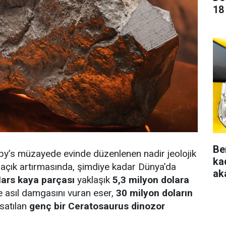
18
Be
by’s müzayede evinde düzenlenen nadir jeolojik
ka
r açık artırmasında, şimdiye kadar Dünya’da
aka
ars kaya parçası
yaklaşık
5,3 milyon dolara
e asıl damgasını vuran eser,
30 milyon doların
 satılan
genç bir Ceratosaurus dinozor