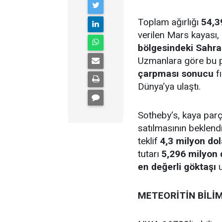
Toplam ağırlığı
54,3
verilen Mars kayası,
bölgesindeki Sahra
Uzmanlara göre bu 
çarpması sonucu
f
Dünya’ya ulaştı.
Sotheby’s, kaya par
satılmasının beklend
teklif
4,3 milyon dol
tutarı
5,296 milyon 
en değerli göktaşı
u
METEORİTİN BİLİM