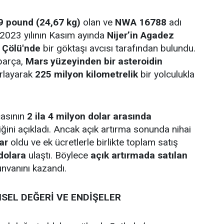
9 pound (24,67 kg)
olan ve
NWA 16788
adı
 2023 yılının Kasım ayında
Nijer’in Agadez
 Çölü'nde
bir göktaşı avcısı tarafından bulundu.
parça,
Mars yüzeyinden bir asteroidin
ırlayarak
225 milyon kilometrelik
bir yolculukla
çasının
2 ila 4 milyon dolar arasında
iğini açıkladı. Ancak açık artırma sonunda nihai
ar
oldu ve ek ücretlerle birlikte toplam satış
dolara
ulaştı. Böylece
açık artırmada satılan
nvanını kazandı.
SEL DEĞERİ VE ENDİŞELER