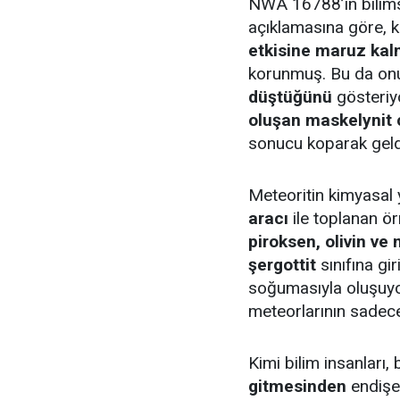
NWA 16788’in bilims
açıklamasına göre, 
etkisine maruz kal
korunmuş. Bu da on
düştüğünü
gösteriyo
oluşan maskelynit
sonucu koparak geldi
Meteoritin kimyasal 
aracı
ile toplanan ör
piroksen, olivin ve
şergottit
sınıfına gi
soğumasıyla oluşuyo
meteorlarının sade
Kimi bilim insanları,
gitmesinden
endişe