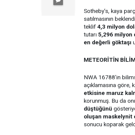
Sotheby’s, kaya par
satılmasının beklend
teklif
4,3 milyon dol
tutarı
5,296 milyon 
en değerli göktaşı
u
METEORİTİN BİLİM
NWA 16788’in bilims
açıklamasına göre, 
etkisine maruz kal
korunmuş. Bu da on
düştüğünü
gösteriyo
oluşan maskelynit
sonucu koparak geldi