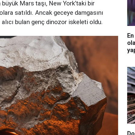
büyük Mars taşı, New York’taki bir
olara satıldı. Ancak geceye damgasını
 alıcı bulan genç dinozor iskeleti oldu.
En
ol
ya
Do