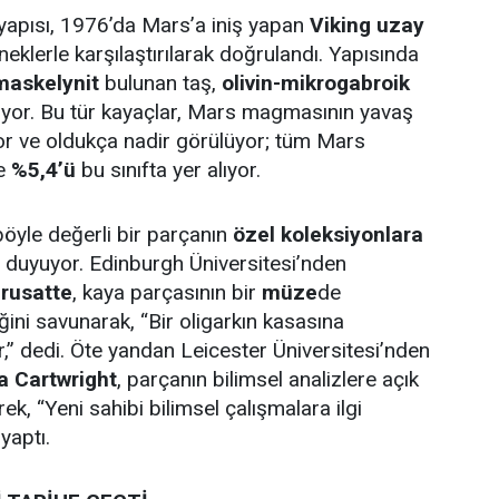
yapısı, 1976’da Mars’a iniş yapan
Viking uzay
neklerle karşılaştırılarak doğrulandı. Yapısında
 maskelynit
bulunan taş,
olivin-mikrogabroik
riyor. Bu tür kayaçlar, Mars magmasının yavaş
r ve oldukça nadir görülüyor; tüm Mars
ce
%5,4’ü
bu sınıfta yer alıyor.
 böyle değerli bir parçanın
özel koleksiyonlara
 duyuyor. Edinburgh Üniversitesi’nden
rusatte
, kaya parçasının bir
müze
de
ğini savunarak, “Bir oligarkın kasasına
ur,” dedi. Öte yandan Leicester Üniversitesi’nden
a Cartwright
, parçanın bilimsel analizlere açık
rek, “Yeni sahibi bilimsel çalışmalara ilgi
yaptı.