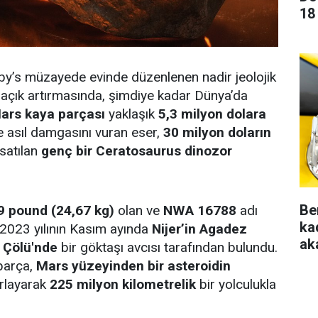
18
by’s müzayede evinde düzenlenen nadir jeolojik
r açık artırmasında, şimdiye kadar Dünya’da
ars kaya parçası
yaklaşık
5,3 milyon dolara
e asıl damgasını vuran eser,
30 milyon doların
 satılan
genç bir Ceratosaurus dinozor
Be
9 pound (24,67 kg)
olan ve
NWA 16788
adı
ka
 2023 yılının Kasım ayında
Nijer’in Agadez
aka
 Çölü'nde
bir göktaşı avcısı tarafından bulundu.
parça,
Mars yüzeyinden bir asteroidin
ırlayarak
225 milyon kilometrelik
bir yolculukla