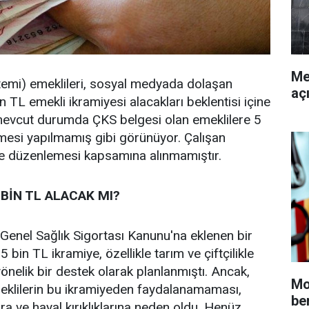
Me
stemi) emeklileri, sosyal medyada dolaşan
aç
 bin TL emekli ikramiyesi alacakları beklentisi içine
 mevcut durumda ÇKS belgesi olan emeklilere 5
mesi yapılmamış gibi görünüyor. Çalışan
ye düzenlemesi kapsamına alınmamıştır.
 BİN TL ALACAK MI?
 Genel Sağlık Sigortası Kanunu'na eklenen bir
 bin TL ikramiye, özellikle tarım ve çiftçilikle
önelik bir destek olarak planlanmıştı. Ancak,
Mo
eklilerin bu ikramiyeden faydalanamaması,
be
ra ve hayal kırıklıklarına neden oldu. Henüz