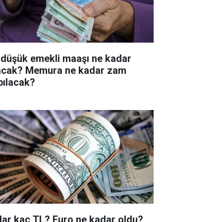
 düşük emekli maaşı ne kadar
acak? Memura ne kadar zam
pılacak?
lar kaç TL? Euro ne kadar oldu?