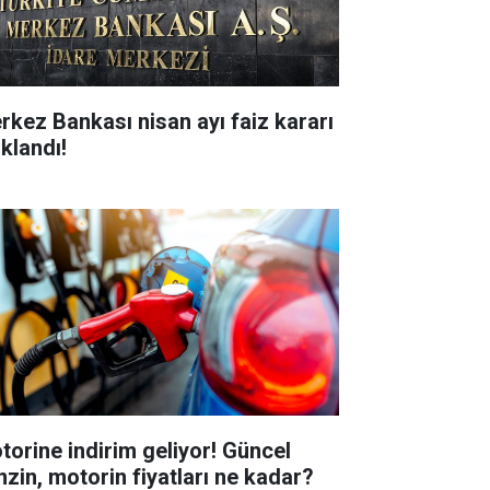
rkez Bankası nisan ayı faiz kararı
ıklandı!
torine indirim geliyor! Güncel
nzin, motorin fiyatları ne kadar?