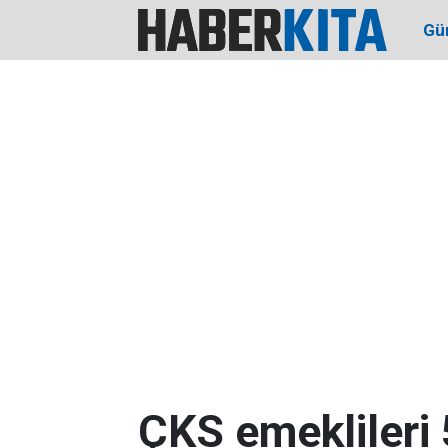
Gü
ÇKS emeklileri 