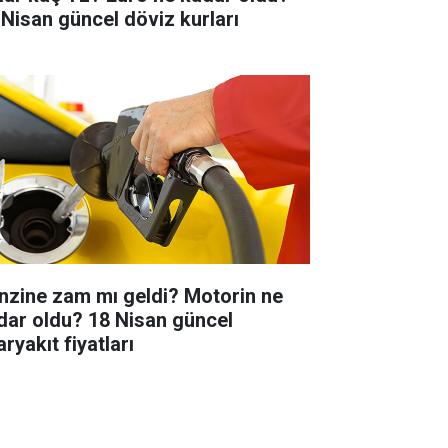
 Nisan güncel döviz kurları
nzine zam mı geldi? Motorin ne
dar oldu? 18 Nisan güncel
ryakıt fiyatları