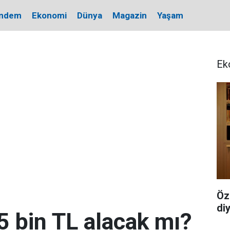
ndem
Ekonomi
Dünya
Magazin
Yaşam
Ek
Öz
di
5 bin TL alacak mı?