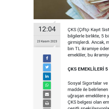
12:04
ÇKS (Çiftçi Kayıt Si
bilgilerle birlikte, 5
girmişlerdi. Ancak,
23 Kasım 2023
bin TL ikramiye öde
emekliler, bu ikrami
ÇKS EMEKLİLERİ 5
Sosyal Sigortalar ve
madde ile belirlenen 5
uğraşan emeklilere y
ÇKS belgesi olan em
çeşitli spekülasyonla