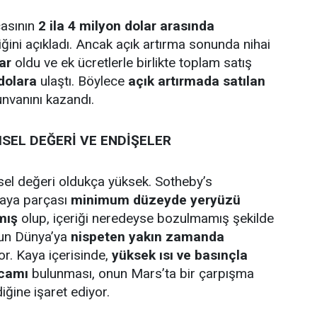
çasının
2 ila 4 milyon dolar arasında
iğini açıkladı. Ancak açık artırma sonunda nihai
ar
oldu ve ek ücretlerle birlikte toplam satış
dolara
ulaştı. Böylece
açık artırmada satılan
nvanını kazandı.
SEL DEĞERİ VE ENDİŞELER
el değeri oldukça yüksek. Sotheby’s
kaya parçası
minimum düzeyde yeryüzü
mış
olup, içeriği neredeyse bozulmamış şekilde
un Dünya’ya
nispeten yakın zamanda
r. Kaya içerisinde,
yüksek ısı ve basınçla
 camı
bulunması, onun Mars’ta bir çarpışma
ğine işaret ediyor.