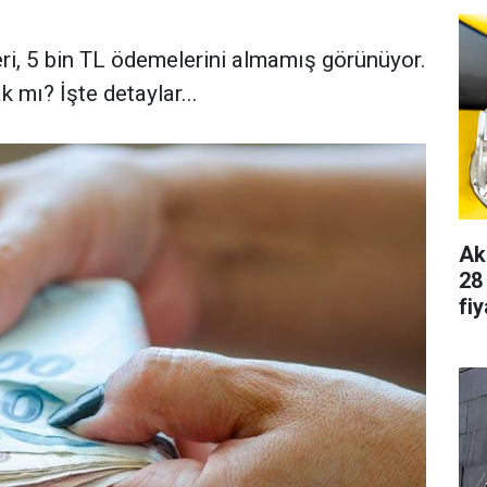
eri, 5 bin TL ödemelerini almamış görünüyor.
k mı? İşte detaylar...
Ak
28
fiy