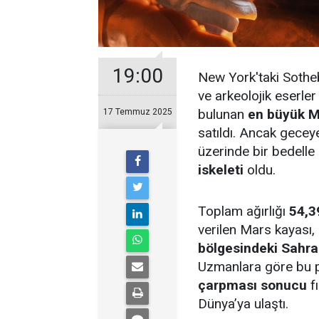
19:00
New York'taki Sothe
ve arkeolojik eserle
bulunan
en büyük M
17 Temmuz 2025
satıldı. Ancak gecey
üzerinde bir bedelle
iskeleti
oldu.
Toplam ağırlığı
54,3
verilen Mars kayası,
bölgesindeki Sahra
Uzmanlara göre bu 
çarpması sonucu
f
Dünya’ya ulaştı.