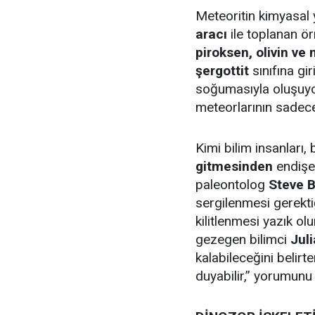
Meteoritin kimyasal 
aracı
ile toplanan ör
piroksen, olivin ve
şergottit
sınıfına gi
soğumasıyla oluşuyo
meteorlarının sade
Kimi bilim insanları,
gitmesinden
endişe
paleontolog
Steve B
sergilenmesi gerekti
kilitlenmesi yazık ol
gezegen bilimci
Juli
kalabileceğini belirte
duyabilir,” yorumunu 