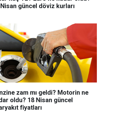
 Nisan güncel döviz kurları
nzine zam mı geldi? Motorin ne
dar oldu? 18 Nisan güncel
ryakıt fiyatları