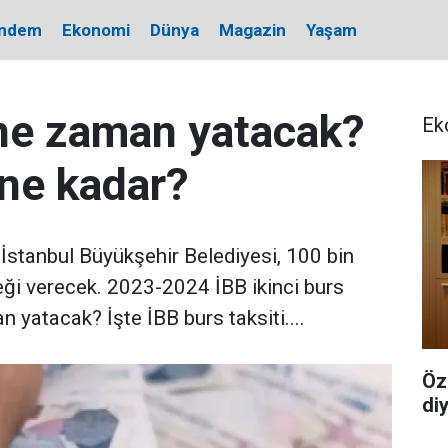
ndem
Ekonomi
Dünya
Magazin
Yaşam
 ne zaman yatacak?
Ek
 ne kadar?
İstanbul Büyükşehir Belediyesi, 100 bin
eği verecek. 2023-2024 İBB ikinci burs
n yatacak? İşte İBB burs taksiti....
Öz
di