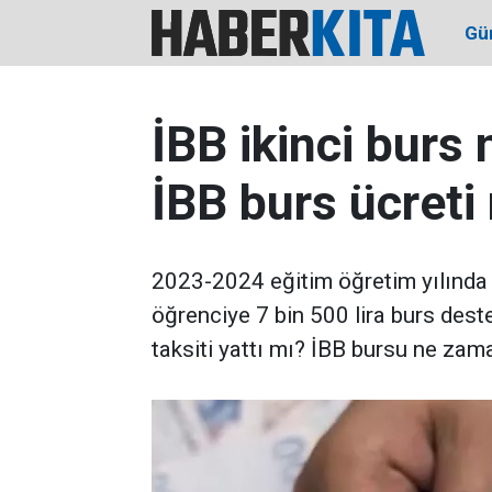
Gü
İBB ikinci burs
İBB burs ücreti
2023-2024 eğitim öğretim yılında 
öğrenciye 7 bin 500 lira burs dest
taksiti yattı mı? İBB bursu ne zama