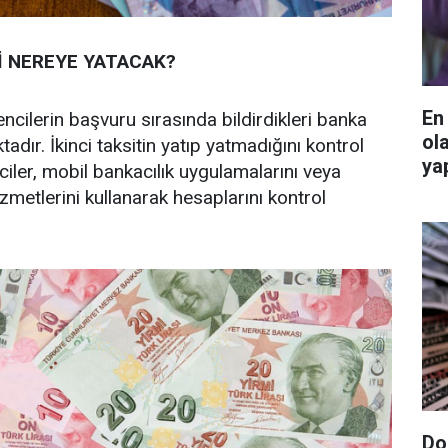
İ NEREYE YATACAK?
En
ncilerin başvuru sırasında bildirdikleri banka
ol
adır. İkinci taksitin yatıp yatmadığını kontrol
ya
iler, mobil bankacılık uygulamalarını veya
izmetlerini kullanarak hesaplarını kontrol
Do