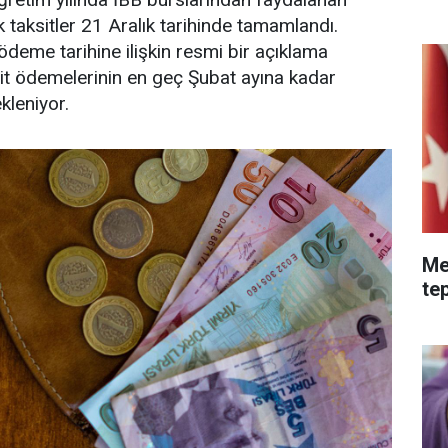
lk taksitler 21 Aralık tarihinde tamamlandı.
 ödeme tarihine ilişkin resmi bir açıklama
ksit ödemelerinin en geç Şubat ayına kadar
kleniyor.
Me
tep