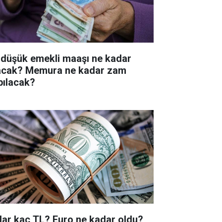
 düşük emekli maaşı ne kadar
acak? Memura ne kadar zam
pılacak?
lar kaç TL? Euro ne kadar oldu?