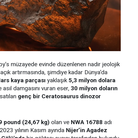
by’s müzayede evinde düzenlenen nadir jeolojik
r açık artırmasında, şimdiye kadar Dünya’da
ars kaya parçası
yaklaşık
5,3 milyon dolara
e asıl damgasını vuran eser,
30 milyon doların
 satılan
genç bir Ceratosaurus dinozor
9 pound (24,67 kg)
olan ve
NWA 16788
adı
 2023 yılının Kasım ayında
Nijer’in Agadez