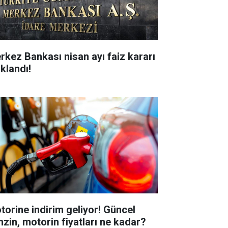
rkez Bankası nisan ayı faiz kararı
ıklandı!
torine indirim geliyor! Güncel
nzin, motorin fiyatları ne kadar?