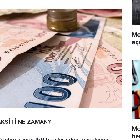
Me
aç
TAKSİTİ NE ZAMAN?
Mo
be
retim yılında İBB burslarından faydalanan