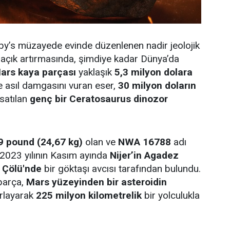
by’s müzayede evinde düzenlenen nadir jeolojik
r açık artırmasında, şimdiye kadar Dünya’da
ars kaya parçası
yaklaşık
5,3 milyon dolara
e asıl damgasını vuran eser,
30 milyon doların
 satılan
genç bir Ceratosaurus dinozor
9 pound (24,67 kg)
olan ve
NWA 16788
adı
 2023 yılının Kasım ayında
Nijer’in Agadez
 Çölü'nde
bir göktaşı avcısı tarafından bulundu.
parça,
Mars yüzeyinden bir asteroidin
ırlayarak
225 milyon kilometrelik
bir yolculukla