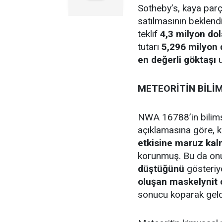
Sotheby’s, kaya par
satılmasının beklend
teklif
4,3 milyon dol
tutarı
5,296 milyon 
en değerli göktaşı
u
METEORİTİN BİLİM
NWA 16788’in bilims
açıklamasına göre, 
etkisine maruz kal
korunmuş. Bu da on
düştüğünü
gösteriyo
oluşan maskelynit
sonucu koparak geldi