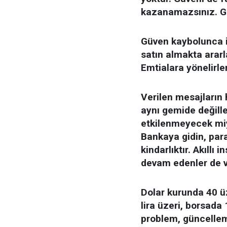
kazanamazsınız. Gü
Güven kaybolunca ins
satın almakta ararl
Emtialara yönelirle
Verilen mesajların 
aynı gemide değille
etkilenmeyecek miyi
Bankaya gidin, para
kindarlıktır. Akıll
devam edenler de va
Dolar kurunda 40 üz
lira üzeri, borsada
problem, güncellem