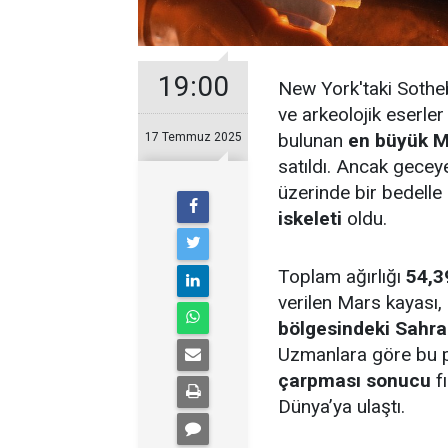
19:00
New York'taki Sothe
ve arkeolojik eserle
bulunan
en büyük M
17 Temmuz 2025
satıldı. Ancak gecey
üzerinde bir bedelle
iskeleti
oldu.
Toplam ağırlığı
54,3
verilen Mars kayası,
bölgesindeki Sahra
Uzmanlara göre bu 
çarpması sonucu
f
Dünya’ya ulaştı.