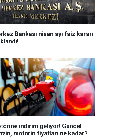
rkez Bankası nisan ayı faiz kararı
ıklandı!
torine indirim geliyor! Güncel
nzin, motorin fiyatları ne kadar?