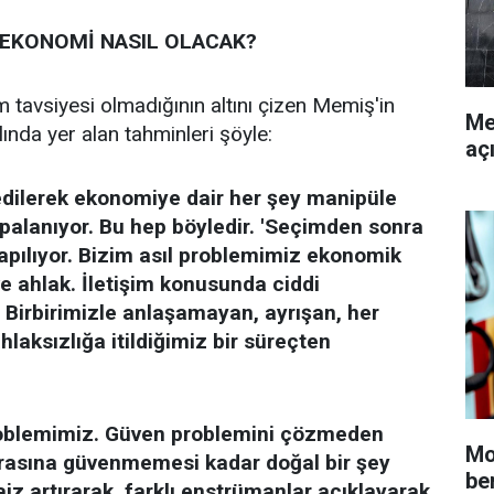
EKONOMİ NASIL OLACAK?
ım tavsiyesi olmadığının altını çizen Memiş'in
Me
ında yer alan tahminleri şöyle:
aç
dilerek ekonomiye dair her şey manipüle
palanıyor. Bu hep böyledir. 'Seçimden sonra
yapılıyor. Bizim asıl problemimiz ekonomik
 ve ahlak. İletişim konusunda ciddi
 Birbirimizle anlaşamayan, ayrışan, her
laksızlığa itildiğimiz bir süreçten
roblemimiz. Güven problemini çözmeden
Mo
arasına güvenmemesi kadar doğal bir şey
be
aiz artırarak, farklı enstrümanlar açıklayarak