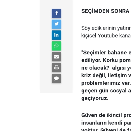
SEÇİMDEN SONRA 
Söylediklerinin yatır
kişisel Youtube kanal
"Seçimler bahane e
ediliyor. Korku pom
ne olacak?' algısı 
kriz değil, iletişim
problemlerimiz var.
geçen gün sosyal ah
geçiyoruz.
Güven de ikincil p
insanların kendi p
yoktur. Güveni de f