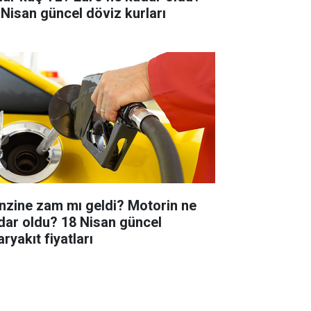
 Nisan güncel döviz kurları
nzine zam mı geldi? Motorin ne
dar oldu? 18 Nisan güncel
ryakıt fiyatları