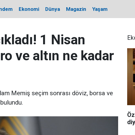
ndem
Ekonomi
Dünya
Magazin
Yaşam
kladı! 1 Nisan
Ek
ro ve altın ne kadar
slam Memiş seçim sonrası döviz, borsa ve
 bulundu.
Öz
di