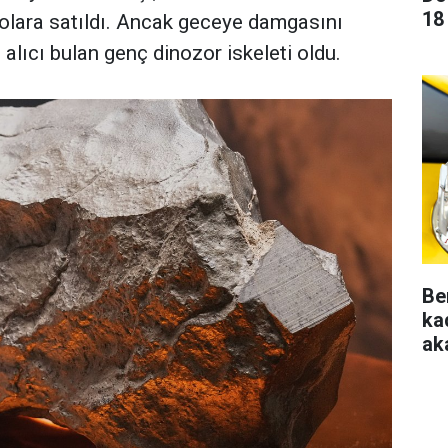
18
olara satıldı. Ancak geceye damgasını
 alıcı bulan genç dinozor iskeleti oldu.
Be
ka
aka