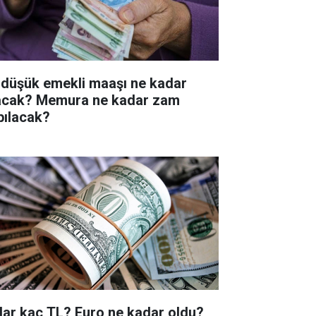
 düşük emekli maaşı ne kadar
acak? Memura ne kadar zam
pılacak?
lar kaç TL? Euro ne kadar oldu?