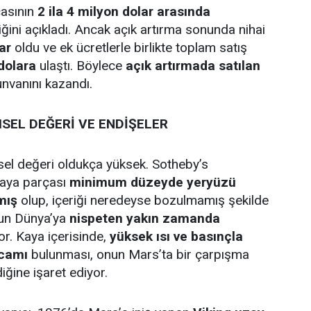
çasının
2 ila 4 milyon dolar arasında
iğini açıkladı. Ancak açık artırma sonunda nihai
ar
oldu ve ek ücretlerle birlikte toplam satış
dolara
ulaştı. Böylece
açık artırmada satılan
nvanını kazandı.
SEL DEĞERİ VE ENDİŞELER
el değeri oldukça yüksek. Sotheby’s
kaya parçası
minimum düzeyde yeryüzü
mış
olup, içeriği neredeyse bozulmamış şekilde
un Dünya’ya
nispeten yakın zamanda
r. Kaya içerisinde,
yüksek ısı ve basınçla
 camı
bulunması, onun Mars’ta bir çarpışma
ğine işaret ediyor.