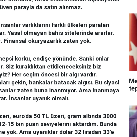
ven parayla da satın alınmaz.
anlar varlıklarını farklı ülkeleri paraları
ar. Yasal olmayan bahis sitelerinde ararlar.
r. Finansal okuryazarlık zaten yok.
hepsi korku, endişe yönünde. Sanki onlar
r. Siz kuraklıktan etkileneceksiniz biz
z? Her seçim öncesi bir algı vardır.
Me
ları çekin, bankalar batacak algısı. Bu siyasi
tep
ı insanlar zaten buna inanmıyor. Ama inanmaya
r. İnsanlar uyanık olmalı.
eri, euro'da 50 TL üzeri, gram altında 3000
 12-15 bin puan seviyelerini aktardım. Bunda
e yok. Ama uyanıklar dolar 32 liradan 33'e