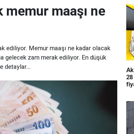
k memur maaşı ne
k ediliyor. Memur maaşı ne kadar olacak
a gelecek zam merak ediliyor. En düşük
 detaylar...
Ak
28
fiy