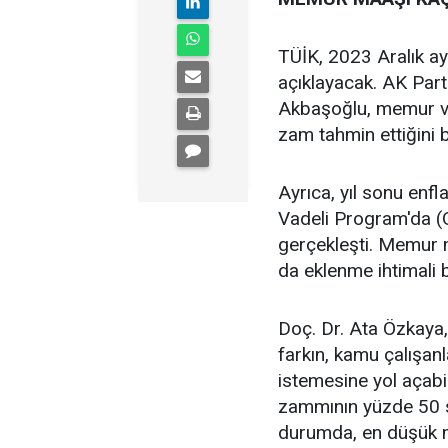
TÜİK, 2023 Aralık ay
açıklayacak. AK Pa
Akbaşoğlu, memur ve
zam tahmin ettiğini be
Ayrıca, yıl sonu en
Vadeli Program'da (
gerçekleşti. Memur 
da eklenme ihtimali 
Doç. Dr. Ata Özkaya,
farkın, kamu çalışa
istemesine yol açab
zammının yüzde 50 sev
durumda, en düşük 