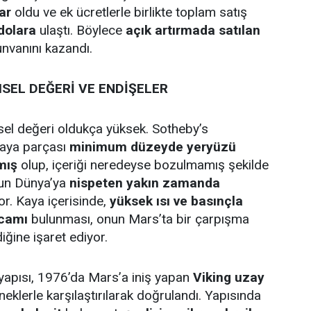
ar
oldu ve ek ücretlerle birlikte toplam satış
dolara
ulaştı. Böylece
açık artırmada satılan
nvanını kazandı.
SEL DEĞERİ VE ENDİŞELER
el değeri oldukça yüksek. Sotheby’s
kaya parçası
minimum düzeyde yeryüzü
mış
olup, içeriği neredeyse bozulmamış şekilde
un Dünya’ya
nispeten yakın zamanda
r. Kaya içerisinde,
yüksek ısı ve basınçla
 camı
bulunması, onun Mars’ta bir çarpışma
ğine işaret ediyor.
yapısı, 1976’da Mars’a iniş yapan
Viking uzay
neklerle karşılaştırılarak doğrulandı. Yapısında