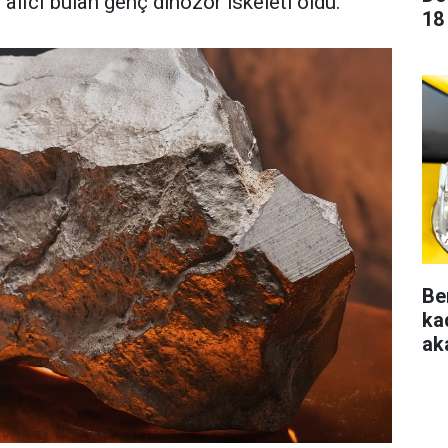
 alıcı bulan genç dinozor iskeleti oldu.
18
Be
ka
aka