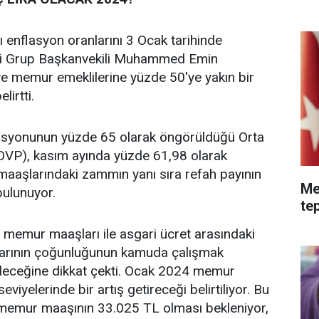
ı enflasyon oranlarını 3 Ocak tarihinde
rti Grup Başkanvekili Muhammed Emin
 memur emeklilerine yüzde 50'ye yakın bir
lirtti.
flasyonunun yüzde 65 olarak öngörüldüğü Orta
OVP), kasım ayında yüzde 61,98 olarak
maaşlarındaki zammın yanı sıra refah payının
Me
bulunuyor.
tep
 memur maaşları ile asgari ücret arasındaki
nlarının çoğunluğunun kamuda çalışmak
ileceğine dikkat çekti. Ocak 2024 memur
iyelerinde bir artış getireceği belirtiliyor. Bu
memur maaşının 33.025 TL olması bekleniyor,