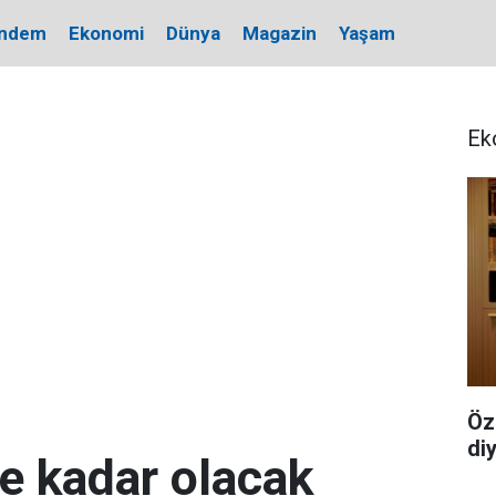
ndem
Ekonomi
Dünya
Magazin
Yaşam
Ek
Öz
di
 kadar olacak