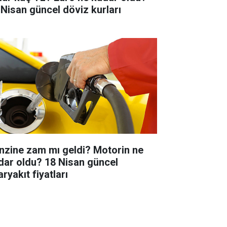
 Nisan güncel döviz kurları
nzine zam mı geldi? Motorin ne
dar oldu? 18 Nisan güncel
ryakıt fiyatları