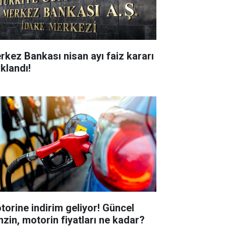
rkez Bankası nisan ayı faiz kararı
ıklandı!
torine indirim geliyor! Güncel
nzin, motorin fiyatları ne kadar?