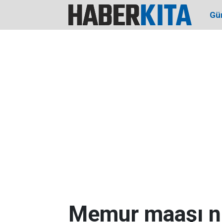
Gü
Memur maaşı ne