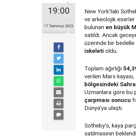
19:00
New York'taki Sothe
ve arkeolojik eserle
bulunan
en büyük M
17 Temmuz 2025
satıldı. Ancak gecey
üzerinde bir bedelle
iskeleti
oldu.
Toplam ağırlığı
54,3
verilen Mars kayası,
bölgesindeki Sahra
Uzmanlara göre bu 
çarpması sonucu
f
Dünya’ya ulaştı.
Sotheby’s, kaya par
satılmasının beklend