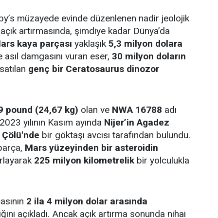
by’s müzayede evinde düzenlenen nadir jeolojik
r açık artırmasında, şimdiye kadar Dünya’da
ars kaya parçası
yaklaşık
5,3 milyon dolara
e asıl damgasını vuran eser,
30 milyon doların
 satılan
genç bir Ceratosaurus dinozor
9 pound (24,67 kg)
olan ve
NWA 16788
adı
 2023 yılının Kasım ayında
Nijer’in Agadez
 Çölü'nde
bir göktaşı avcısı tarafından bulundu.
parça,
Mars yüzeyinden bir asteroidin
ırlayarak
225 milyon kilometrelik
bir yolculukla
çasının
2 ila 4 milyon dolar arasında
iğini açıkladı. Ancak açık artırma sonunda nihai