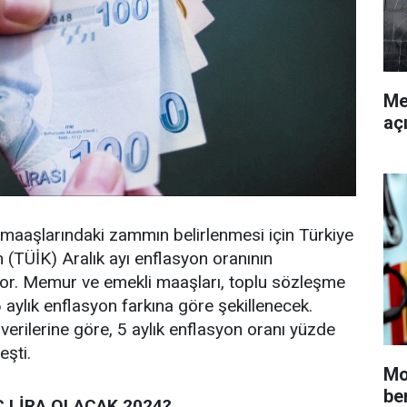
Me
aç
maaşlarındaki zammın belirlenmesi için Türkiye
n (TÜİK) Aralık ayı enflasyon oranının
yor. Memur ve emekli maaşları, toplu sözleşme
aylık enflasyon farkına göre şekillenecek.
verilerine göre, 5 aylık enflasyon oranı yüzde
eşti.
Mo
be
 LİRA OLACAK 2024?