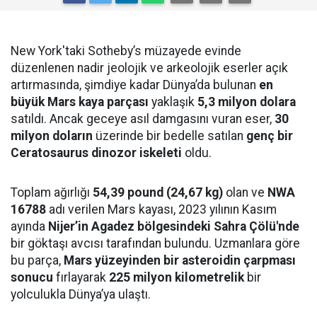
New York'taki Sotheby’s müzayede evinde
düzenlenen nadir jeolojik ve arkeolojik eserler açık
artırmasında, şimdiye kadar Dünya’da bulunan
en
büyük Mars kaya parçası
yaklaşık
5,3 milyon dolara
satıldı. Ancak geceye asıl damgasını vuran eser,
30
milyon doların
üzerinde bir bedelle satılan
genç bir
Ceratosaurus dinozor iskeleti
oldu.
Toplam ağırlığı
54,39 pound (24,67 kg)
olan ve
NWA
16788
adı verilen Mars kayası, 2023 yılının Kasım
ayında
Nijer’in Agadez bölgesindeki Sahra Çölü'nde
bir göktaşı avcısı tarafından bulundu. Uzmanlara göre
bu parça,
Mars yüzeyinden bir asteroidin çarpması
sonucu
fırlayarak
225 milyon kilometrelik
bir
yolculukla Dünya’ya ulaştı.