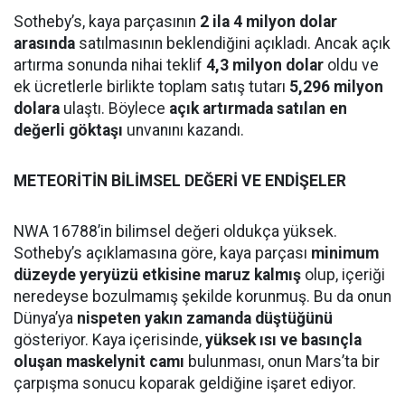
Sotheby’s, kaya parçasının
2 ila 4 milyon dolar
arasında
satılmasının beklendiğini açıkladı. Ancak açık
artırma sonunda nihai teklif
4,3 milyon dolar
oldu ve
ek ücretlerle birlikte toplam satış tutarı
5,296 milyon
dolara
ulaştı. Böylece
açık artırmada satılan en
değerli göktaşı
unvanını kazandı.
METEORİTİN BİLİMSEL DEĞERİ VE ENDİŞELER
NWA 16788’in bilimsel değeri oldukça yüksek.
Sotheby’s açıklamasına göre, kaya parçası
minimum
düzeyde yeryüzü etkisine maruz kalmış
olup, içeriği
neredeyse bozulmamış şekilde korunmuş. Bu da onun
Dünya’ya
nispeten yakın zamanda düştüğünü
gösteriyor. Kaya içerisinde,
yüksek ısı ve basınçla
oluşan maskelynit camı
bulunması, onun Mars’ta bir
çarpışma sonucu koparak geldiğine işaret ediyor.