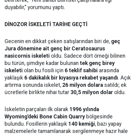
belirterek, “Yeni sahibi bilimsel çalışmalara ilgi
duyabilir,” yorumunu yaptı.
DİNOZOR İSKELETİ TARİHE GEÇTİ
Gecenin en dikkat çeken satışlarından biri de,
geç
Jura dönemine ait genç bir Ceratosaurus
nasicornis iskeleti
oldu. Sadece dört örneği bilinen
bu türün, şimdiye kadar bulunan
tek genç birey
iskeleti
olan bu fosili için
6 teklif sahibi
arasında
yaklaşık
6 dakikalık bir kıyasıya rekabet yaşandı
. Açık
artırma sonunda iskelet,
26 milyon dolara
satıldı; ek
ücretlerle birlikte nihai tutar
30,5 milyon dolar
oldu.
İskeletin parçaları ilk olarak
1996 yılında
Wyoming'deki Bone Cabin Quarry
bölgesinde
bulundu. Fosillerin yaklaşık
140 kemiği
, bazı yapay
malzemelerle tamamlanarak sergilenmeye hazır hale