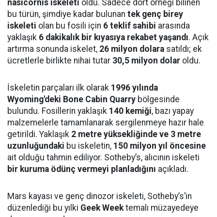
nasicornis iskeleti
oldu. Sadece dört örneği bilinen
bu türün, şimdiye kadar bulunan
tek genç birey
iskeleti
olan bu fosili için
6 teklif sahibi
arasında
yaklaşık
6 dakikalık bir kıyasıya rekabet yaşandı
. Açık
artırma sonunda iskelet,
26 milyon dolara
satıldı; ek
ücretlerle birlikte nihai tutar
30,5 milyon dolar
oldu.
İskeletin parçaları ilk olarak
1996 yılında
Wyoming'deki Bone Cabin Quarry
bölgesinde
bulundu. Fosillerin yaklaşık
140 kemiği
, bazı yapay
malzemelerle tamamlanarak sergilenmeye hazır hale
getirildi. Yaklaşık
2 metre yüksekliğinde ve 3 metre
uzunluğundaki
bu iskeletin,
150 milyon yıl öncesine
ait olduğu tahmin ediliyor. Sotheby’s, alıcının iskeleti
bir kuruma ödünç vermeyi planladığını
açıkladı.
Mars kayası ve genç dinozor iskeleti, Sotheby’s’in
düzenlediği bu yılki
Geek Week
temalı müzayedeye