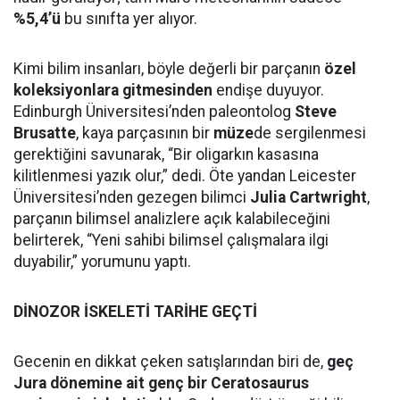
%5,4’ü
bu sınıfta yer alıyor.
Kimi bilim insanları, böyle değerli bir parçanın
özel
koleksiyonlara gitmesinden
endişe duyuyor.
Edinburgh Üniversitesi’nden paleontolog
Steve
Brusatte
, kaya parçasının bir
müze
de sergilenmesi
gerektiğini savunarak, “Bir oligarkın kasasına
kilitlenmesi yazık olur,” dedi. Öte yandan Leicester
Üniversitesi’nden gezegen bilimci
Julia Cartwright
,
parçanın bilimsel analizlere açık kalabileceğini
belirterek, “Yeni sahibi bilimsel çalışmalara ilgi
duyabilir,” yorumunu yaptı.
DİNOZOR İSKELETİ TARİHE GEÇTİ
Gecenin en dikkat çeken satışlarından biri de,
geç
Jura dönemine ait genç bir Ceratosaurus