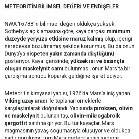
METEORİTİN BİLİMSEL DEĞERİ VE ENDİŞELER
NWA 16788’in bilimsel değeri oldukça yüksek.
Sotheby’s açıklamasına göre, kaya parçası
minimum
düzeyde yeryüzü etkisine maruz kalmış
olup, içeriği
neredeyse bozulmamış şekilde korunmuş. Bu da onun
Dünya’ya
nispeten yakın zamanda düştüğünü
gösteriyor. Kaya içerisinde,
yüksek ısı ve basınçla
oluşan maskelynit camı
bulunması, onun Mars’ta bir
çarpışma sonucu koparak geldiğine işaret ediyor.
Meteoritin kimyasal yapısı, 1976’da Mars’a iniş yapan
Viking uzay aracı
ile toplanan örneklerle
karşılaştırılarak doğrulandı. Yapısında
piroksen, olivin
ve maskelynit
bulunan taş,
olivin-mikrogabroik
şergottit
sınıfına giriyor. Bu tür kayaçlar, Mars
magmasının yavaş soğumasıyla oluşuyor ve oldukça
nadir görülüyor; tüm Mars meteorlarının sadece