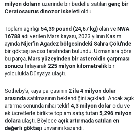
milyon doların
üzerinde bir bedelle satılan
genç bir
Ceratosaurus dinozor iskeleti
oldu.
Toplam ağırlığı
54,39 pound (24,67 kg)
olan ve
NWA
16788
adı verilen Mars kayası, 2023 yılının Kasım
ayında
Nijer’in Agadez bölgesindeki Sahra Çölü'nde
bir göktaşı avcısı tarafından bulundu. Uzmanlara göre
bu parça,
Mars yüzeyinden bir asteroidin çarpması
sonucu
fırlayarak
225 milyon kilometrelik
bir
yolculukla Dünya’ya ulaştı.
Sotheby’s, kaya parçasının
2 ila 4 milyon dolar
arasında
satılmasının beklendiğini açıkladı. Ancak açık
artırma sonunda nihai teklif
4,3 milyon dolar
oldu ve
ek ücretlerle birlikte toplam satış tutarı
5,296 milyon
dolara
ulaştı. Böylece
açık artırmada satılan en
değerli göktaşı
unvanını kazandı.