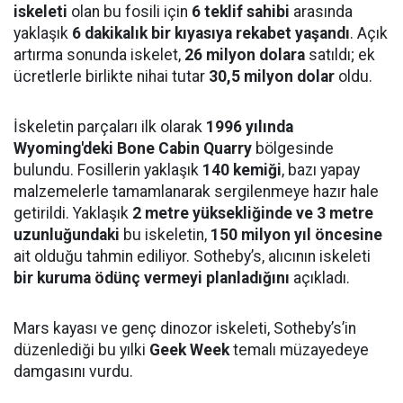
iskeleti
olan bu fosili için
6 teklif sahibi
arasında
yaklaşık
6 dakikalık bir kıyasıya rekabet yaşandı
. Açık
artırma sonunda iskelet,
26 milyon dolara
satıldı; ek
ücretlerle birlikte nihai tutar
30,5 milyon dolar
oldu.
İskeletin parçaları ilk olarak
1996 yılında
Wyoming'deki Bone Cabin Quarry
bölgesinde
bulundu. Fosillerin yaklaşık
140 kemiği
, bazı yapay
malzemelerle tamamlanarak sergilenmeye hazır hale
getirildi. Yaklaşık
2 metre yüksekliğinde ve 3 metre
uzunluğundaki
bu iskeletin,
150 milyon yıl öncesine
ait olduğu tahmin ediliyor. Sotheby’s, alıcının iskeleti
bir kuruma ödünç vermeyi planladığını
açıkladı.
Mars kayası ve genç dinozor iskeleti, Sotheby’s’in
düzenlediği bu yılki
Geek Week
temalı müzayedeye
damgasını vurdu.