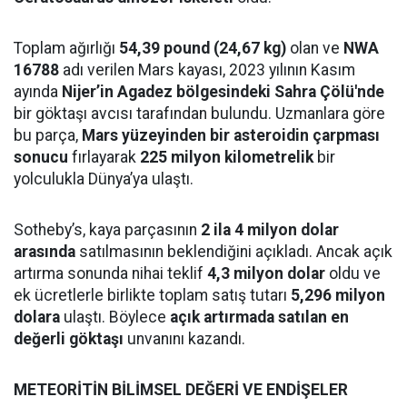
Toplam ağırlığı
54,39 pound (24,67 kg)
olan ve
NWA
16788
adı verilen Mars kayası, 2023 yılının Kasım
ayında
Nijer’in Agadez bölgesindeki Sahra Çölü'nde
bir göktaşı avcısı tarafından bulundu. Uzmanlara göre
bu parça,
Mars yüzeyinden bir asteroidin çarpması
sonucu
fırlayarak
225 milyon kilometrelik
bir
yolculukla Dünya’ya ulaştı.
Sotheby’s, kaya parçasının
2 ila 4 milyon dolar
arasında
satılmasının beklendiğini açıkladı. Ancak açık
artırma sonunda nihai teklif
4,3 milyon dolar
oldu ve
ek ücretlerle birlikte toplam satış tutarı
5,296 milyon
dolara
ulaştı. Böylece
açık artırmada satılan en
değerli göktaşı
unvanını kazandı.
METEORİTİN BİLİMSEL DEĞERİ VE ENDİŞELER