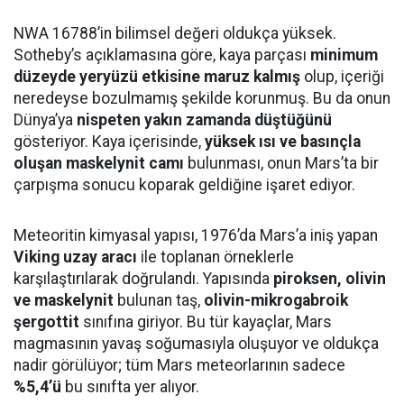
NWA 16788’in bilimsel değeri oldukça yüksek.
Sotheby’s açıklamasına göre, kaya parçası
minimum
düzeyde yeryüzü etkisine maruz kalmış
olup, içeriği
neredeyse bozulmamış şekilde korunmuş. Bu da onun
Dünya’ya
nispeten yakın zamanda düştüğünü
gösteriyor. Kaya içerisinde,
yüksek ısı ve basınçla
oluşan maskelynit camı
bulunması, onun Mars’ta bir
çarpışma sonucu koparak geldiğine işaret ediyor.
Meteoritin kimyasal yapısı, 1976’da Mars’a iniş yapan
Viking uzay aracı
ile toplanan örneklerle
karşılaştırılarak doğrulandı. Yapısında
piroksen, olivin
ve maskelynit
bulunan taş,
olivin-mikrogabroik
şergottit
sınıfına giriyor. Bu tür kayaçlar, Mars
magmasının yavaş soğumasıyla oluşuyor ve oldukça
nadir görülüyor; tüm Mars meteorlarının sadece
%5,4’ü
bu sınıfta yer alıyor.