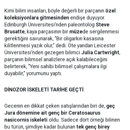
Kimi bilim insanları, böyle değerli bir parçanın
özel
koleksiyonlara gitmesinden
endişe duyuyor.
Edinburgh Üniversitesi’nden paleontolog
Steve
Brusatte
, kaya parçasının bir
müze
de sergilenmesi
gerektiğini savunarak, “Bir oligarkın kasasına
kilitlenmesi yazık olur,” dedi. Öte yandan Leicester
Üniversitesi’nden gezegen bilimci
Julia Cartwright
,
parçanın bilimsel analizlere açık kalabileceğini
belirterek, “Yeni sahibi bilimsel çalışmalara ilgi
duyabilir,” yorumunu yaptı.
DİNOZOR İSKELETİ TARİHE GEÇTİ
Gecenin en dikkat çeken satışlarından biri de,
geç
Jura dönemine ait genç bir Ceratosaurus
nasicornis iskeleti
oldu. Sadece dört örneği bilinen
bu türün, şimdiye kadar bulunan
tek genç birey