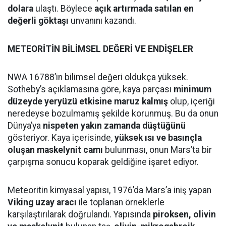
dolara
ulaştı. Böylece
açık artırmada satılan en
değerli göktaşı
unvanını kazandı.
METEORİTİN BİLİMSEL DEĞERİ VE ENDİŞELER
NWA 16788’in bilimsel değeri oldukça yüksek.
Sotheby’s açıklamasına göre, kaya parçası
minimum
düzeyde yeryüzü etkisine maruz kalmış
olup, içeriği
neredeyse bozulmamış şekilde korunmuş. Bu da onun
Dünya’ya
nispeten yakın zamanda düştüğünü
gösteriyor. Kaya içerisinde,
yüksek ısı ve basınçla
oluşan maskelynit camı
bulunması, onun Mars’ta bir
çarpışma sonucu koparak geldiğine işaret ediyor.
Meteoritin kimyasal yapısı, 1976’da Mars’a iniş yapan
Viking uzay aracı
ile toplanan örneklerle
karşılaştırılarak doğrulandı. Yapısında
piroksen, olivin