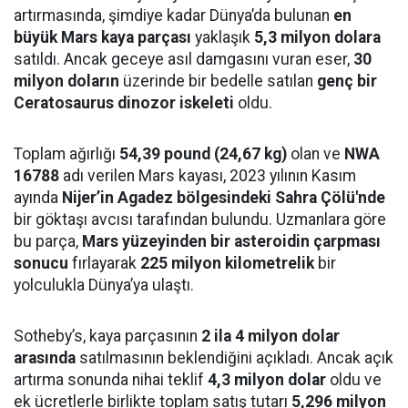
artırmasında, şimdiye kadar Dünya’da bulunan
en
büyük Mars kaya parçası
yaklaşık
5,3 milyon dolara
satıldı. Ancak geceye asıl damgasını vuran eser,
30
milyon doların
üzerinde bir bedelle satılan
genç bir
Ceratosaurus dinozor iskeleti
oldu.
Toplam ağırlığı
54,39 pound (24,67 kg)
olan ve
NWA
16788
adı verilen Mars kayası, 2023 yılının Kasım
ayında
Nijer’in Agadez bölgesindeki Sahra Çölü'nde
bir göktaşı avcısı tarafından bulundu. Uzmanlara göre
bu parça,
Mars yüzeyinden bir asteroidin çarpması
sonucu
fırlayarak
225 milyon kilometrelik
bir
yolculukla Dünya’ya ulaştı.
Sotheby’s, kaya parçasının
2 ila 4 milyon dolar
arasında
satılmasının beklendiğini açıkladı. Ancak açık
artırma sonunda nihai teklif
4,3 milyon dolar
oldu ve
ek ücretlerle birlikte toplam satış tutarı
5,296 milyon