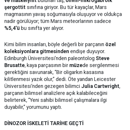
ve maskelynit
bulunan taş,
olivin-mikrogabroik
şergottit
sınıfına giriyor. Bu tür kayaçlar, Mars
magmasının yavaş soğumasıyla oluşuyor ve oldukça
nadir görülüyor; tüm Mars meteorlarının sadece
%5,4’ü
bu sınıfta yer alıyor.
Kimi bilim insanları, böyle değerli bir parçanın
özel
koleksiyonlara gitmesinden
endişe duyuyor.
Edinburgh Üniversitesi’nden paleontolog
Steve
Brusatte
, kaya parçasının bir
müze
de sergilenmesi
gerektiğini savunarak, “Bir oligarkın kasasına
kilitlenmesi yazık olur,” dedi. Öte yandan Leicester
Üniversitesi’nden gezegen bilimci
Julia Cartwright
,
parçanın bilimsel analizlere açık kalabileceğini
belirterek, “Yeni sahibi bilimsel çalışmalara ilgi
duyabilir,” yorumunu yaptı.
DİNOZOR İSKELETİ TARİHE GEÇTİ