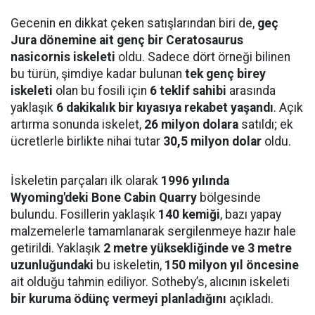
Gecenin en dikkat çeken satışlarından biri de,
geç
Jura dönemine ait genç bir Ceratosaurus
nasicornis iskeleti
oldu. Sadece dört örneği bilinen
bu türün, şimdiye kadar bulunan
tek genç birey
iskeleti
olan bu fosili için
6 teklif sahibi
arasında
yaklaşık
6 dakikalık bir kıyasıya rekabet yaşandı
. Açık
artırma sonunda iskelet,
26 milyon dolara
satıldı; ek
ücretlerle birlikte nihai tutar
30,5 milyon dolar
oldu.
İskeletin parçaları ilk olarak
1996 yılında
Wyoming'deki Bone Cabin Quarry
bölgesinde
bulundu. Fosillerin yaklaşık
140 kemiği
, bazı yapay
malzemelerle tamamlanarak sergilenmeye hazır hale
getirildi. Yaklaşık
2 metre yüksekliğinde ve 3 metre
uzunluğundaki
bu iskeletin,
150 milyon yıl öncesine
ait olduğu tahmin ediliyor. Sotheby’s, alıcının iskeleti
bir kuruma ödünç vermeyi planladığını
açıkladı.