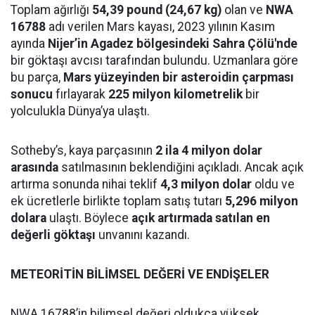
Toplam ağırlığı
54,39 pound (24,67 kg)
olan ve
NWA
16788
adı verilen Mars kayası, 2023 yılının Kasım
ayında
Nijer’in Agadez bölgesindeki Sahra Çölü'nde
bir göktaşı avcısı tarafından bulundu. Uzmanlara göre
bu parça,
Mars yüzeyinden bir asteroidin çarpması
sonucu
fırlayarak
225 milyon kilometrelik
bir
yolculukla Dünya’ya ulaştı.
Sotheby’s, kaya parçasının
2 ila 4 milyon dolar
arasında
satılmasının beklendiğini açıkladı. Ancak açık
artırma sonunda nihai teklif
4,3 milyon dolar
oldu ve
ek ücretlerle birlikte toplam satış tutarı
5,296 milyon
dolara
ulaştı. Böylece
açık artırmada satılan en
değerli göktaşı
unvanını kazandı.
METEORİTİN BİLİMSEL DEĞERİ VE ENDİŞELER
NWA 16788’in bilimsel değeri oldukça yüksek.