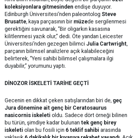
koleksiyonlara gitmesinden
endişe duyuyor.
Edinburgh Üniversitesi’nden paleontolog
Steve
Brusatte
, kaya parçasının bir
müze
de sergilenmesi
gerektiğini savunarak, “Bir oligarkın kasasına
kilitlenmesi yazık olur,” dedi. Öte yandan Leicester
Üniversitesi’nden gezegen bilimci
Julia Cartwright
,
parçanın bilimsel analizlere açık kalabileceğini
belirterek, “Yeni sahibi bilimsel çalışmalara ilgi
duyabilir,” yorumunu yaptı.
DİNOZOR İSKELETİ TARİHE GEÇTİ
Gecenin en dikkat çeken satışlarından biri de,
geç
Jura dönemine ait genç bir Ceratosaurus
nasicornis iskeleti
oldu. Sadece dört örneği bilinen
bu türün, şimdiye kadar bulunan
tek genç birey
iskeleti
olan bu fosili için
6 teklif sahibi
arasında
yaklaşık
6 dakikalık bir kıyasıya rekabet yaşandı
. Açık