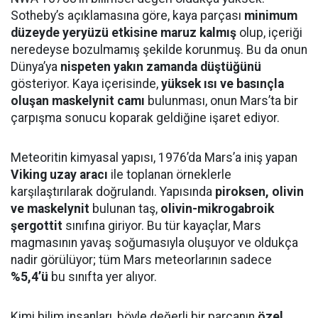
Sotheby’s açıklamasına göre, kaya parçası
minimum
düzeyde yeryüzü etkisine maruz kalmış
olup, içeriği
neredeyse bozulmamış şekilde korunmuş. Bu da onun
Dünya’ya
nispeten yakın zamanda düştüğünü
gösteriyor. Kaya içerisinde,
yüksek ısı ve basınçla
oluşan maskelynit camı
bulunması, onun Mars’ta bir
çarpışma sonucu koparak geldiğine işaret ediyor.
Meteoritin kimyasal yapısı, 1976’da Mars’a iniş yapan
Viking uzay aracı
ile toplanan örneklerle
karşılaştırılarak doğrulandı. Yapısında
piroksen, olivin
ve maskelynit
bulunan taş,
olivin-mikrogabroik
şergottit
sınıfına giriyor. Bu tür kayaçlar, Mars
magmasının yavaş soğumasıyla oluşuyor ve oldukça
nadir görülüyor; tüm Mars meteorlarının sadece
%5,4’ü
bu sınıfta yer alıyor.
Kimi bilim insanları, böyle değerli bir parçanın
özel