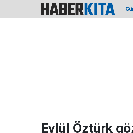
Gü
Eylül Öztürk gö