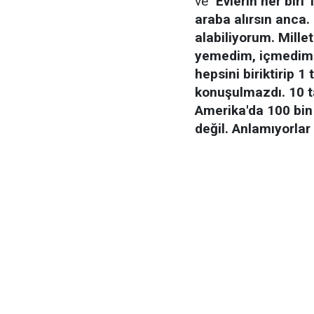
ve
"Evlerin her biri
araba alırsın anca
alabiliyorum. Mille
yemedim, içmedim b
hepsini biriktirip 
konuşulmazdı. 10 ta
Amerika'da 100 bin
değil. Anlamıyorla