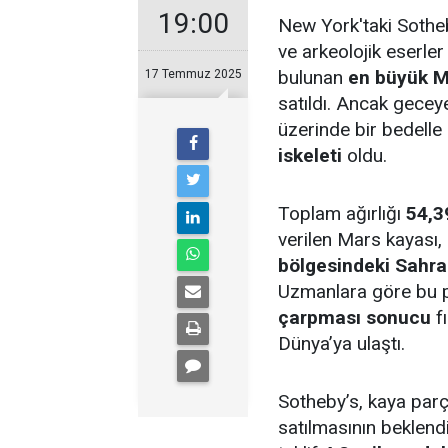
19:00
New York'taki Sothe
ve arkeolojik eserle
bulunan
en büyük M
17 Temmuz 2025
satıldı. Ancak gecey
üzerinde bir bedelle
iskeleti
oldu.
Toplam ağırlığı
54,3
verilen Mars kayası,
bölgesindeki Sahra
Uzmanlara göre bu 
çarpması sonucu
f
Dünya’ya ulaştı.
Sotheby’s, kaya par
satılmasının beklend