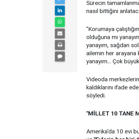
Sürecin tamamlanmas
nasıl bittiğini anlat
"Korumaya çalıştığım
olduğuna mı yanayım
yanayım, sağdan sold
ailemin her arayana k
yanayım… Çok büyük
Videoda merkezlerind
kaldıklarını ifade ed
söyledi.
"MİLLET 10 TANE 
Amerika'da 10 evi bul