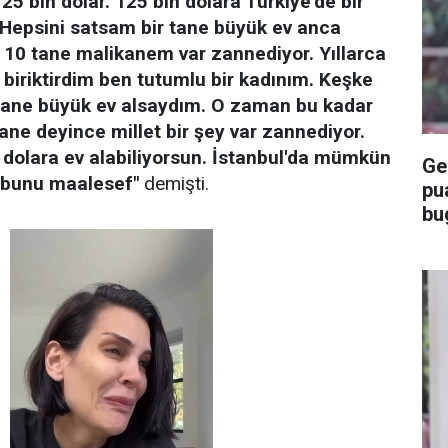
 125 bin dolar. 125 bin dolara Türkiye'de bir
. Hepsini satsam bir tane büyük ev anca
t 10 tane malikanem var zannediyor. Yıllarca
iriktirdim ben tutumlu bir kadınım. Keşke
1 tane büyük ev alsaydım. O zaman bu kadar
ne deyince millet bir şey var zannediyor.
 dolara ev alabiliyorsun. İstanbul'da mümkün
Ge
r bunu maalesef"
demişti.
pu
bu
ka