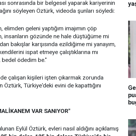
ı sonrasında bir belgesel yaparak kariyerinin
ya
acağını söyleyen Öztürk, videoda şunları söyledi:
, elimden geleni yaptığım imajımın çöp
, insanların gözünde ne hale düştüğüme mi
an bakışlar karşısında ezildiğime mi yanayım,
endilerini ispat etmeye çalıştıklarına mı
 bedel ödedim be."
e çalışan kişileri işten çıkarmak zorunda
en Öztürk, Türkiye'deki evini de kapattığını
Ge
pu
bu
ka
MALİKANEM VAR SANIYOR"
unan Eylül Öztürk, evleri nasıl aldığını açıklamış