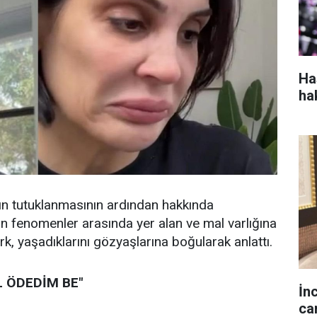
Ha
ha
'ın tutuklanmasının ardından hakkında
n fenomenler arasında yer alan ve mal varlığına
rk, yaşadıklarını gözyaşlarına boğularak anlattı.
L ÖDEDİM BE"
İnc
ca