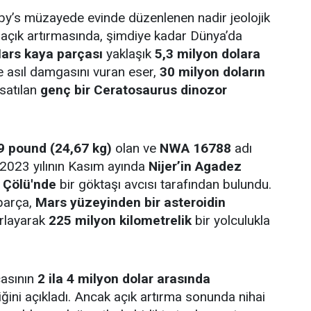
by’s müzayede evinde düzenlenen nadir jeolojik
r açık artırmasında, şimdiye kadar Dünya’da
ars kaya parçası
yaklaşık
5,3 milyon dolara
e asıl damgasını vuran eser,
30 milyon doların
 satılan
genç bir Ceratosaurus dinozor
9 pound (24,67 kg)
olan ve
NWA 16788
adı
 2023 yılının Kasım ayında
Nijer’in Agadez
 Çölü'nde
bir göktaşı avcısı tarafından bulundu.
parça,
Mars yüzeyinden bir asteroidin
ırlayarak
225 milyon kilometrelik
bir yolculukla
çasının
2 ila 4 milyon dolar arasında
iğini açıkladı. Ancak açık artırma sonunda nihai