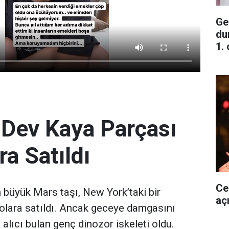
Ge
du
1.
 Dev Kaya Parçası
ra Satıldı
Ce
büyük Mars taşı, New York’taki bir
aç
olara satıldı. Ancak geceye damgasını
 alıcı bulan genç dinozor iskeleti oldu.