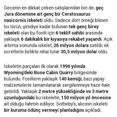
Gecenin en dikkat çeken satışlarından biri de,
geç
Jura dönemine ait genç bir Ceratosaurus
nasicornis iskeleti
oldu. Sadece dört örneği bilinen
bu türün, şimdiye kadar bulunan
tek genç birey
iskeleti
olan bu fosili için
6 teklif sahibi
arasında
yaklaşık
6 dakikalık bir kıyasıya rekabet yaşandı
. Açık
artırma sonunda iskelet,
26 milyon dolara
satıldı; ek
ücretlerle birlikte nihai tutar
30,5 milyon dolar
oldu.
İskeletin parçaları ilk olarak
1996 yılında
Wyoming'deki Bone Cabin Quarry
bölgesinde
bulundu. Fosillerin yaklaşık
140 kemiği
, bazı yapay
malzemelerle tamamlanarak sergilenmeye hazır hale
getirildi. Yaklaşık
2 metre yüksekliğinde ve 3 metre
uzunluğundaki
bu iskeletin,
150 milyon yıl öncesine
ait olduğu tahmin ediliyor. Sotheby’s, alıcının iskeleti
bir kuruma ödünç vermeyi planladığını
açıkladı.