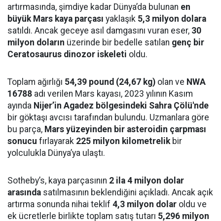
artırmasında, şimdiye kadar Dünya’da bulunan
en
büyük Mars kaya parçası
yaklaşık
5,3 milyon dolara
satıldı. Ancak geceye asıl damgasını vuran eser,
30
milyon doların
üzerinde bir bedelle satılan
genç bir
Ceratosaurus dinozor iskeleti
oldu.
Toplam ağırlığı
54,39 pound (24,67 kg)
olan ve
NWA
16788
adı verilen Mars kayası, 2023 yılının Kasım
ayında
Nijer’in Agadez bölgesindeki Sahra Çölü'nde
bir göktaşı avcısı tarafından bulundu. Uzmanlara göre
bu parça,
Mars yüzeyinden bir asteroidin çarpması
sonucu
fırlayarak
225 milyon kilometrelik
bir
yolculukla Dünya’ya ulaştı.
Sotheby’s, kaya parçasının
2 ila 4 milyon dolar
arasında
satılmasının beklendiğini açıkladı. Ancak açık
artırma sonunda nihai teklif
4,3 milyon dolar
oldu ve
ek ücretlerle birlikte toplam satış tutarı
5,296 milyon