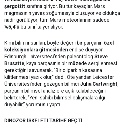
şergottit
sınıfına giriyor. Bu tür kayaçlar, Mars
magmasının yavaş soğumasıyla oluşuyor ve oldukça
nadir görülüyor; tüm Mars meteorlarının sadece
%5,4’ü
bu sınıfta yer alıyor.
Kimi bilim insanları, böyle değerli bir parçanın
özel
koleksiyonlara gitmesinden
endişe duyuyor.
Edinburgh Üniversitesi’nden paleontolog
Steve
Brusatte
, kaya parçasının bir
müze
de sergilenmesi
gerektiğini savunarak, “Bir oligarkın kasasına
kilitlenmesi yazık olur,” dedi. Öte yandan Leicester
Üniversitesi’nden gezegen bilimci
Julia Cartwright
,
parçanın bilimsel analizlere açık kalabileceğini
belirterek, “Yeni sahibi bilimsel çalışmalara ilgi
duyabilir,” yorumunu yaptı.
DİNOZOR İSKELETİ TARİHE GEÇTİ