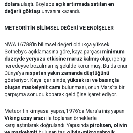
dolara
ulaştı. Böylece
açık artırmada satılan en
değerli göktaşı
unvanını kazandı.
METEORİTİN BİLİMSEL DEĞERİ VE ENDİŞELER
NWA 16788’in bilimsel değeri oldukça yüksek.
Sotheby’s açıklamasına göre, kaya parçası
minimum
düzeyde yeryüzü etkisine maruz kalmış
olup, içeriği
neredeyse bozulmamış şekilde korunmuş. Bu da onun
Dünya’ya
nispeten yakın zamanda düştüğünü
gösteriyor. Kaya içerisinde,
yüksek ısı ve basınçla
oluşan maskelynit camı
bulunması, onun Mars’ta bir
çarpışma sonucu koparak geldiğine işaret ediyor.
Meteoritin kimyasal yapısı, 1976’da Mars’a iniş yapan
Viking uzay aracı
ile toplanan örneklerle
karşılaştırılarak doğrulandı. Yapısında
piroksen, olivin
ve maskelynit
bulunan taş,
olivin-mikrogabroik