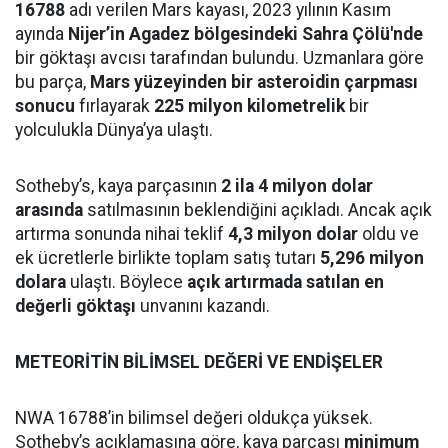
16788
adı verilen Mars kayası, 2023 yılının Kasım
ayında
Nijer’in Agadez bölgesindeki Sahra Çölü'nde
bir göktaşı avcısı tarafından bulundu. Uzmanlara göre
bu parça,
Mars yüzeyinden bir asteroidin çarpması
sonucu
fırlayarak
225 milyon kilometrelik
bir
yolculukla Dünya’ya ulaştı.
Sotheby’s, kaya parçasının
2 ila 4 milyon dolar
arasında
satılmasının beklendiğini açıkladı. Ancak açık
artırma sonunda nihai teklif
4,3 milyon dolar
oldu ve
ek ücretlerle birlikte toplam satış tutarı
5,296 milyon
dolara
ulaştı. Böylece
açık artırmada satılan en
değerli göktaşı
unvanını kazandı.
METEORİTİN BİLİMSEL DEĞERİ VE ENDİŞELER
NWA 16788’in bilimsel değeri oldukça yüksek.
Sotheby’s açıklamasına göre, kaya parçası
minimum