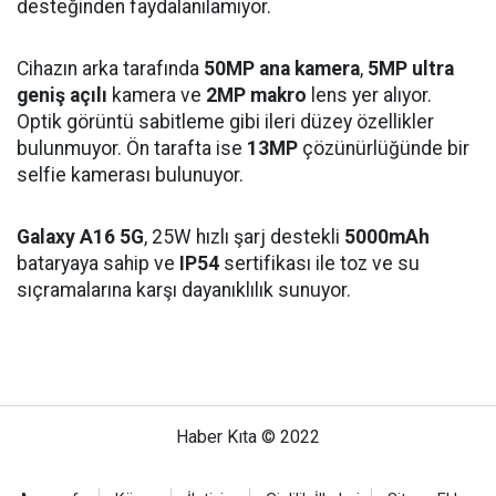
desteğinden faydalanılamıyor.
Cihazın arka tarafında
50MP ana kamera
,
5MP ultra
geniş açılı
kamera ve
2MP makro
lens yer alıyor.
Optik görüntü sabitleme gibi ileri düzey özellikler
bulunmuyor. Ön tarafta ise
13MP
çözünürlüğünde bir
selfie kamerası bulunuyor.
Galaxy A16 5G
, 25W hızlı şarj destekli
5000mAh
bataryaya sahip ve
IP54
sertifikası ile toz ve su
sıçramalarına karşı dayanıklılık sunuyor.
Haber Kıta © 2022