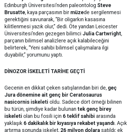
Edinburgh Üniversitesi’nden paleontolog
Steve
Brusatte
, kaya parçasının bir
müze
de sergilenmesi
gerektiğini savunarak, “Bir oligarkın kasasına
kilitlenmesi yazık olur,” dedi. Öte yandan Leicester
Üniversitesi’nden gezegen bilimci
Julia Cartwright
,
parçanın bilimsel analizlere açık kalabileceğini
belirterek, “Yeni sahibi bilimsel çalışmalara ilgi
duyabilir,” yorumunu yaptı.
DİNOZOR İSKELETİ TARİHE GEÇTİ
Gecenin en dikkat çeken satışlarından biri de,
geç
Jura dönemine ait genç bir Ceratosaurus
nasicornis iskeleti
oldu. Sadece dört örneği bilinen
bu türün, şimdiye kadar bulunan
tek genç birey
iskeleti
olan bu fosili için
6 teklif sahibi
arasında
yaklaşık
6 dakikalık bir kıyasıya rekabet yaşandı
. Açık
artırma sonunda iskelet,
26 milyon dolara
satıldı; ek