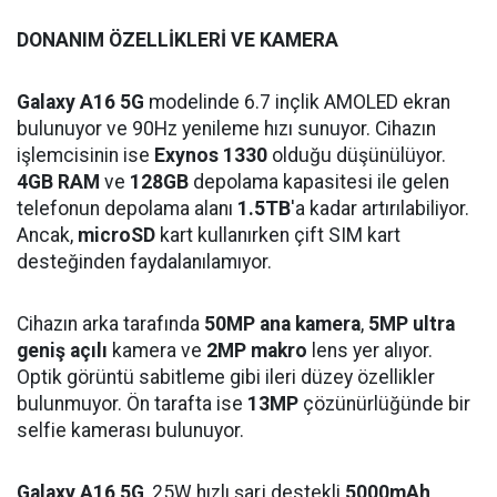
DONANIM ÖZELLİKLERİ VE KAMERA
Galaxy A16 5G
modelinde 6.7 inçlik AMOLED ekran
bulunuyor ve 90Hz yenileme hızı sunuyor. Cihazın
işlemcisinin ise
Exynos 1330
olduğu düşünülüyor.
4GB RAM
ve
128GB
depolama kapasitesi ile gelen
telefonun depolama alanı
1.5TB
'a kadar artırılabiliyor.
Ancak,
microSD
kart kullanırken çift SIM kart
desteğinden faydalanılamıyor.
Cihazın arka tarafında
50MP ana kamera
,
5MP ultra
geniş açılı
kamera ve
2MP makro
lens yer alıyor.
Optik görüntü sabitleme gibi ileri düzey özellikler
bulunmuyor. Ön tarafta ise
13MP
çözünürlüğünde bir
selfie kamerası bulunuyor.
Galaxy A16 5G
, 25W hızlı şarj destekli
5000mAh