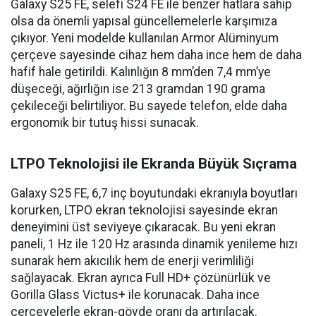
Galaxy S25 FE, selefi S24 FE ile benzer hatlara sahip
olsa da önemli yapısal güncellemelerle karşımıza
çıkıyor. Yeni modelde kullanılan Armor Alüminyum
çerçeve sayesinde cihaz hem daha ince hem de daha
hafif hale getirildi. Kalınlığın 8 mm’den 7,4 mm’ye
düşeceği, ağırlığın ise 213 gramdan 190 grama
çekileceği belirtiliyor. Bu sayede telefon, elde daha
ergonomik bir tutuş hissi sunacak.
LTPO Teknolojisi ile Ekranda Büyük Sıçrama
Galaxy S25 FE, 6,7 inç boyutundaki ekranıyla boyutları
korurken, LTPO ekran teknolojisi sayesinde ekran
deneyimini üst seviyeye çıkaracak. Bu yeni ekran
paneli, 1 Hz ile 120 Hz arasında dinamik yenileme hızı
sunarak hem akıcılık hem de enerji verimliliği
sağlayacak. Ekran ayrıca Full HD+ çözünürlük ve
Gorilla Glass Victus+ ile korunacak. Daha ince
çerçevelerle ekran-gövde oranı da artırılacak.