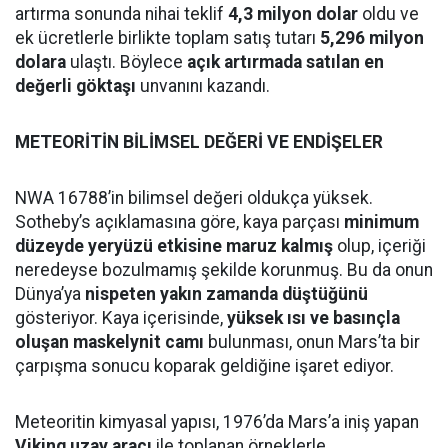
artırma sonunda nihai teklif
4,3 milyon dolar
oldu ve
ek ücretlerle birlikte toplam satış tutarı
5,296 milyon
dolara
ulaştı. Böylece
açık artırmada satılan en
değerli göktaşı
unvanını kazandı.
METEORİTİN BİLİMSEL DEĞERİ VE ENDİŞELER
NWA 16788’in bilimsel değeri oldukça yüksek.
Sotheby’s açıklamasına göre, kaya parçası
minimum
düzeyde yeryüzü etkisine maruz kalmış
olup, içeriği
neredeyse bozulmamış şekilde korunmuş. Bu da onun
Dünya’ya
nispeten yakın zamanda düştüğünü
gösteriyor. Kaya içerisinde,
yüksek ısı ve basınçla
oluşan maskelynit camı
bulunması, onun Mars’ta bir
çarpışma sonucu koparak geldiğine işaret ediyor.
Meteoritin kimyasal yapısı, 1976’da Mars’a iniş yapan
Viking uzay aracı
ile toplanan örneklerle