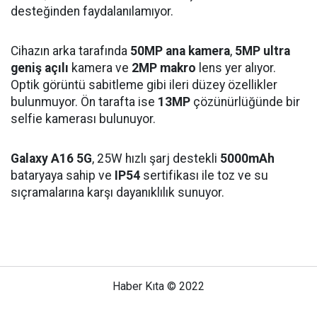
desteğinden faydalanılamıyor.
Cihazın arka tarafında
50MP ana kamera
,
5MP ultra
geniş açılı
kamera ve
2MP makro
lens yer alıyor.
Optik görüntü sabitleme gibi ileri düzey özellikler
bulunmuyor. Ön tarafta ise
13MP
çözünürlüğünde bir
selfie kamerası bulunuyor.
Galaxy A16 5G
, 25W hızlı şarj destekli
5000mAh
bataryaya sahip ve
IP54
sertifikası ile toz ve su
sıçramalarına karşı dayanıklılık sunuyor.
Haber Kıta © 2022