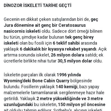
DİNOZOR İSKELETİ TARİHE GEÇTİ
Gecenin en dikkat çeken satışlarından biri de,
geç
Jura dönemine ait genç bir Ceratosaurus
nasicornis iskeleti
oldu. Sadece dört örneği bilinen
bu türün, şimdiye kadar bulunan
tek genç birey
iskeleti
olan bu fosili için
6 teklif sahibi
arasında
yaklaşık
6 dakikalık bir kıyasıya rekabet yaşandı
. Açık
artırma sonunda iskelet,
26 milyon dolara
satıldı; ek
ücretlerle birlikte nihai tutar
30,5 milyon dolar
oldu.
İskeletin parçaları ilk olarak
1996 yılında
Wyoming'deki Bone Cabin Quarry
bölgesinde
bulundu. Fosillerin yaklaşık
140 kemiği
, bazı yapay
malzemelerle tamamlanarak sergilenmeye hazır hale
getirildi. Yaklaşık
2 metre yüksekliğinde ve 3 metre
uzunluğundaki
bu iskeletin,
150 milyon yıl öncesine
ait olduğu tahmin ediliyor. Sotheby’s, alıcının iskeleti