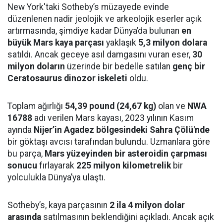
New York'taki Sotheby’s müzayede evinde
düzenlenen nadir jeolojik ve arkeolojik eserler açık
artırmasında, şimdiye kadar Dünya’da bulunan
en
büyük Mars kaya parçası
yaklaşık
5,3 milyon dolara
satıldı. Ancak geceye asıl damgasını vuran eser,
30
milyon doların
üzerinde bir bedelle satılan
genç bir
Ceratosaurus dinozor iskeleti
oldu.
Toplam ağırlığı
54,39 pound (24,67 kg)
olan ve
NWA
16788
adı verilen Mars kayası, 2023 yılının Kasım
ayında
Nijer’in Agadez bölgesindeki Sahra Çölü'nde
bir göktaşı avcısı tarafından bulundu. Uzmanlara göre
bu parça,
Mars yüzeyinden bir asteroidin çarpması
sonucu
fırlayarak
225 milyon kilometrelik
bir
yolculukla Dünya’ya ulaştı.
Sotheby’s, kaya parçasının
2 ila 4 milyon dolar
arasında
satılmasının beklendiğini açıkladı. Ancak açık