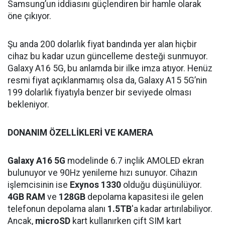
Samsung’un iddiasını güçlendiren bir hamle olarak
öne çıkıyor.
Şu anda 200 dolarlık fiyat bandında yer alan hiçbir
cihaz bu kadar uzun güncelleme desteği sunmuyor.
Galaxy A16 5G, bu anlamda bir ilke imza atıyor. Henüz
resmi fiyat açıklanmamış olsa da, Galaxy A15 5G’nin
199 dolarlık fiyatıyla benzer bir seviyede olması
bekleniyor.
DONANIM ÖZELLİKLERİ VE KAMERA
Galaxy A16 5G
modelinde 6.7 inçlik AMOLED ekran
bulunuyor ve 90Hz yenileme hızı sunuyor. Cihazın
işlemcisinin ise
Exynos 1330
olduğu düşünülüyor.
4GB RAM
ve
128GB
depolama kapasitesi ile gelen
telefonun depolama alanı
1.5TB
'a kadar artırılabiliyor.
Ancak,
microSD
kart kullanırken çift SIM kart