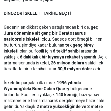
DİNOZOR İSKELETİ TARİHE GEÇTİ
Gecenin en dikkat çeken satışlarından biri de,
geç
Jura dönemine ait genç bir Ceratosaurus
nasicornis iskeleti
oldu. Sadece dört örneği bilinen
bu türün, şimdiye kadar bulunan
tek genç birey
iskeleti
olan bu fosili için
6 teklif sahibi
arasında
yaklaşık
6 dakikalık bir kıyasıya rekabet yaşandı
. Açık
artırma sonunda iskelet,
26 milyon dolara
satıldı; ek
ücretlerle birlikte nihai tutar
30,5 milyon dolar
oldu.
İskeletin parçaları ilk olarak
1996 yılında
Wyoming'deki Bone Cabin Quarry
bölgesinde
bulundu. Fosillerin yaklaşık
140 kemiği
, bazı yapay
malzemelerle tamamlanarak sergilenmeye hazır hale
getirildi. Yaklaşık
2 metre yüksekliğinde ve 3 metre