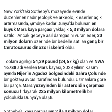
New York'taki Sotheby’s müzayede evinde
düzenlenen nadir jeolojik ve arkeolojik eserler açık
artırmasında, şimdiye kadar Dünya’da bulunan
en
büyük Mars kaya parçası
yaklaşık
5,3 milyon dolara
satıldı. Ancak geceye asıl damgasını vuran eser,
30
milyon doların
üzerinde bir bedelle satılan
genç bir
Ceratosaurus dinozor iskeleti
oldu.
Toplam ağırlığı
54,39 pound (24,67 kg)
olan ve
NWA
16788
adı verilen Mars kayası, 2023 yılının Kasım
ayında
Nijer’in Agadez bölgesindeki Sahra Çölü'nde
bir göktaşı avcısı tarafından bulundu. Uzmanlara göre
bu parça,
Mars yüzeyinden bir asteroidin çarpması
sonucu
fırlayarak
225 milyon kilometrelik
bir
yolculukla Dünya’ya ulaştı.
Sotheby’s, kaya parçasının
2 ila 4 milyon dolar