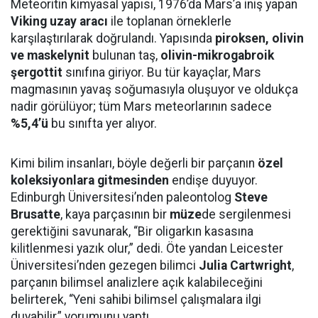
Meteoritin kimyasal yapısı, 1976’da Mars’a iniş yapan
Viking uzay aracı
ile toplanan örneklerle
karşılaştırılarak doğrulandı. Yapısında
piroksen, olivin
ve maskelynit
bulunan taş,
olivin-mikrogabroik
şergottit
sınıfına giriyor. Bu tür kayaçlar, Mars
magmasının yavaş soğumasıyla oluşuyor ve oldukça
nadir görülüyor; tüm Mars meteorlarının sadece
%5,4’ü
bu sınıfta yer alıyor.
Kimi bilim insanları, böyle değerli bir parçanın
özel
koleksiyonlara gitmesinden
endişe duyuyor.
Edinburgh Üniversitesi’nden paleontolog
Steve
Brusatte
, kaya parçasının bir
müze
de sergilenmesi
gerektiğini savunarak, “Bir oligarkın kasasına
kilitlenmesi yazık olur,” dedi. Öte yandan Leicester
Üniversitesi’nden gezegen bilimci
Julia Cartwright
,
parçanın bilimsel analizlere açık kalabileceğini
belirterek, “Yeni sahibi bilimsel çalışmalara ilgi
duyabilir,” yorumunu yaptı.