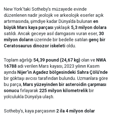
New York'taki Sotheby’s müzayede evinde
düzenlenen nadir jeolojik ve arkeolojik eserler açık
artırmasında, şimdiye kadar Dünya’da bulunan
en
büyük Mars kaya parçası
yaklaşık
5,3 milyon dolara
satıldı. Ancak geceye asıl damgasını vuran eser,
30
milyon doların
üzerinde bir bedelle satılan
genç bir
Ceratosaurus dinozor iskeleti
oldu.
Toplam ağırlığı
54,39 pound (24,67 kg)
olan ve
NWA
16788
adı verilen Mars kayası, 2023 yılının Kasım
ayında
Nijer’in Agadez bölgesindeki Sahra Çölü'nde
bir göktaşı avcısı tarafından bulundu. Uzmanlara göre
bu parça,
Mars yüzeyinden bir asteroidin çarpması
sonucu
fırlayarak
225 milyon kilometrelik
bir
yolculukla Dünya’ya ulaştı.
Sotheby’s, kaya parçasının
2 ila 4 milyon dolar