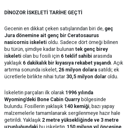
DİNOZOR İSKELETİ TARİHE GEÇTİ
Gecenin en dikkat çeken satışlarından biri de,
geç
Jura dönemine ait genç bir Ceratosaurus
nasicornis iskeleti
oldu. Sadece dört örneği bilinen
bu türün, şimdiye kadar bulunan
tek genç birey
iskeleti
olan bu fosili için
6 teklif sahibi
arasında
yaklaşık
6 dakikalık bir kıyasıya rekabet yaşandı
. Açık
artırma sonunda iskelet,
26 milyon dolara
satıldı; ek
ücretlerle birlikte nihai tutar
30,5 milyon dolar
oldu.
İskeletin parçaları ilk olarak
1996 yılında
Wyoming'deki Bone Cabin Quarry
bölgesinde
bulundu. Fosillerin yaklaşık
140 kemiği
, bazı yapay
malzemelerle tamamlanarak sergilenmeye hazır hale
getirildi. Yaklaşık
2 metre yüksekliğinde ve 3 metre
uzunluğundaki
bu iskeletin,
150 milyon yıl öncesine