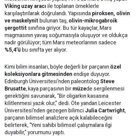
Viking uzay aracı
ile toplanan örneklerle
karşılaştırılarak doğrulandı. Yapısında
piroksen, olivin
ve maskelynit
bulunan taş,
olivin-mikrogabroik
şergottit
sınıfına giriyor. Bu tür kayaçlar, Mars
magmasının yavaş soğumasıyla oluşuyor ve oldukça
nadir görülüyor; tüm Mars meteorlarının sadece
%5,4’ü
bu sınıfta yer alıyor.
Kimi bilim insanları, böyle değerli bir parçanın
özel
koleksiyonlara gitmesinden
endişe duyuyor.
Edinburgh Üniversitesi’nden paleontolog
Steve
Brusatte
, kaya parçasının bir
müze
de sergilenmesi
gerektiğini savunarak, “Bir oligarkın kasasına
kilitlenmesi yazık olur,” dedi. Öte yandan Leicester
Üniversitesi’nden gezegen bilimci
Julia Cartwright
,
parçanın bilimsel analizlere açık kalabileceğini
belirterek, “Yeni sahibi bilimsel çalışmalara ilgi
duyabilir,” yorumunu yaptı.