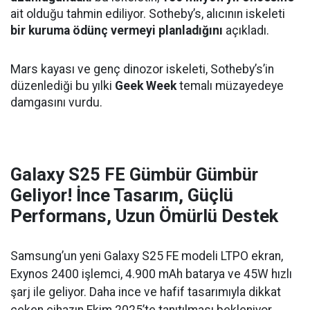
ait olduğu tahmin ediliyor. Sotheby’s, alıcının iskeleti
bir kuruma ödünç vermeyi planladığını
açıkladı.
Mars kayası ve genç dinozor iskeleti, Sotheby’s’in
düzenlediği bu yılki
Geek Week
temalı müzayedeye
damgasını vurdu.
Galaxy S25 FE Gümbür Gümbür
Geliyor! İnce Tasarım, Güçlü
Performans, Uzun Ömürlü Destek
Samsung’un yeni Galaxy S25 FE modeli LTPO ekran,
Exynos 2400 işlemci, 4.900 mAh batarya ve 45W hızlı
şarj ile geliyor. Daha ince ve hafif tasarımıyla dikkat
çeken cihazın Ekim 2025’te tanıtılması bekleniyor.