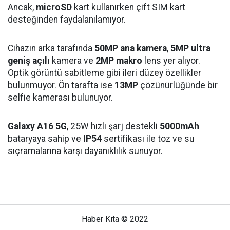
Ancak,
microSD
kart kullanırken çift SIM kart
desteğinden faydalanılamıyor.
Cihazın arka tarafında
50MP ana kamera
,
5MP ultra
geniş açılı
kamera ve
2MP makro
lens yer alıyor.
Optik görüntü sabitleme gibi ileri düzey özellikler
bulunmuyor. Ön tarafta ise
13MP
çözünürlüğünde bir
selfie kamerası bulunuyor.
Galaxy A16 5G
, 25W hızlı şarj destekli
5000mAh
bataryaya sahip ve
IP54
sertifikası ile toz ve su
sıçramalarına karşı dayanıklılık sunuyor.
Haber Kıta © 2022