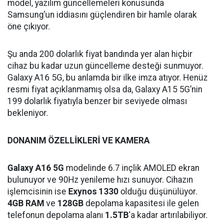
model, yazılım güncellemeleri konusunda
Samsung’un iddiasını güçlendiren bir hamle olarak
öne çıkıyor.
Şu anda 200 dolarlık fiyat bandında yer alan hiçbir
cihaz bu kadar uzun güncelleme desteği sunmuyor.
Galaxy A16 5G, bu anlamda bir ilke imza atıyor. Henüz
resmi fiyat açıklanmamış olsa da, Galaxy A15 5G’nin
199 dolarlık fiyatıyla benzer bir seviyede olması
bekleniyor.
DONANIM ÖZELLİKLERİ VE KAMERA
Galaxy A16 5G
modelinde 6.7 inçlik AMOLED ekran
bulunuyor ve 90Hz yenileme hızı sunuyor. Cihazın
işlemcisinin ise
Exynos 1330
olduğu düşünülüyor.
4GB RAM
ve
128GB
depolama kapasitesi ile gelen
telefonun depolama alanı
1.5TB
'a kadar artırılabiliyor.