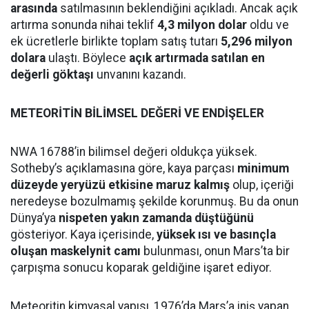
arasında
satılmasının beklendiğini açıkladı. Ancak açık
artırma sonunda nihai teklif
4,3 milyon dolar
oldu ve
ek ücretlerle birlikte toplam satış tutarı
5,296 milyon
dolara
ulaştı. Böylece
açık artırmada satılan en
değerli göktaşı
unvanını kazandı.
METEORİTİN BİLİMSEL DEĞERİ VE ENDİŞELER
NWA 16788’in bilimsel değeri oldukça yüksek.
Sotheby’s açıklamasına göre, kaya parçası
minimum
düzeyde yeryüzü etkisine maruz kalmış
olup, içeriği
neredeyse bozulmamış şekilde korunmuş. Bu da onun
Dünya’ya
nispeten yakın zamanda düştüğünü
gösteriyor. Kaya içerisinde,
yüksek ısı ve basınçla
oluşan maskelynit camı
bulunması, onun Mars’ta bir
çarpışma sonucu koparak geldiğine işaret ediyor.
Meteoritin kimyasal yapısı, 1976’da Mars’a iniş yapan