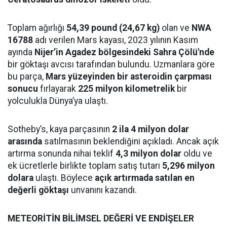
Toplam ağırlığı
54,39 pound (24,67 kg)
olan ve
NWA
16788
adı verilen Mars kayası, 2023 yılının Kasım
ayında
Nijer’in Agadez bölgesindeki Sahra Çölü'nde
bir göktaşı avcısı tarafından bulundu. Uzmanlara göre
bu parça,
Mars yüzeyinden bir asteroidin çarpması
sonucu
fırlayarak
225 milyon kilometrelik
bir
yolculukla Dünya’ya ulaştı.
Sotheby’s, kaya parçasının
2 ila 4 milyon dolar
arasında
satılmasının beklendiğini açıkladı. Ancak açık
artırma sonunda nihai teklif
4,3 milyon dolar
oldu ve
ek ücretlerle birlikte toplam satış tutarı
5,296 milyon
dolara
ulaştı. Böylece
açık artırmada satılan en
değerli göktaşı
unvanını kazandı.
METEORİTİN BİLİMSEL DEĞERİ VE ENDİŞELER