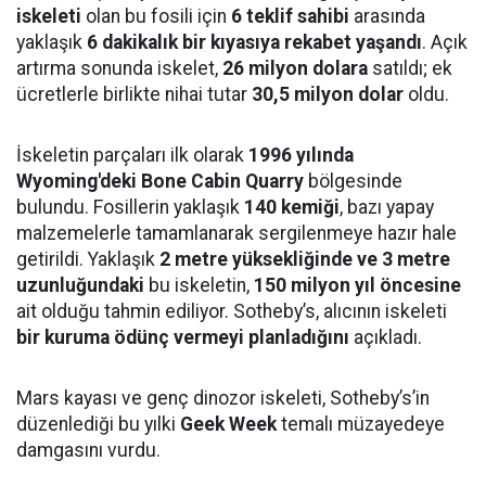
iskeleti
olan bu fosili için
6 teklif sahibi
arasında
yaklaşık
6 dakikalık bir kıyasıya rekabet yaşandı
. Açık
artırma sonunda iskelet,
26 milyon dolara
satıldı; ek
ücretlerle birlikte nihai tutar
30,5 milyon dolar
oldu.
İskeletin parçaları ilk olarak
1996 yılında
Wyoming'deki Bone Cabin Quarry
bölgesinde
bulundu. Fosillerin yaklaşık
140 kemiği
, bazı yapay
malzemelerle tamamlanarak sergilenmeye hazır hale
getirildi. Yaklaşık
2 metre yüksekliğinde ve 3 metre
uzunluğundaki
bu iskeletin,
150 milyon yıl öncesine
ait olduğu tahmin ediliyor. Sotheby’s, alıcının iskeleti
bir kuruma ödünç vermeyi planladığını
açıkladı.
Mars kayası ve genç dinozor iskeleti, Sotheby’s’in
düzenlediği bu yılki
Geek Week
temalı müzayedeye
damgasını vurdu.