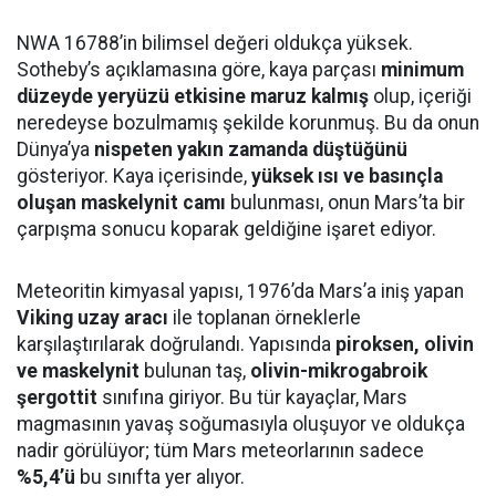
NWA 16788’in bilimsel değeri oldukça yüksek.
Sotheby’s açıklamasına göre, kaya parçası
minimum
düzeyde yeryüzü etkisine maruz kalmış
olup, içeriği
neredeyse bozulmamış şekilde korunmuş. Bu da onun
Dünya’ya
nispeten yakın zamanda düştüğünü
gösteriyor. Kaya içerisinde,
yüksek ısı ve basınçla
oluşan maskelynit camı
bulunması, onun Mars’ta bir
çarpışma sonucu koparak geldiğine işaret ediyor.
Meteoritin kimyasal yapısı, 1976’da Mars’a iniş yapan
Viking uzay aracı
ile toplanan örneklerle
karşılaştırılarak doğrulandı. Yapısında
piroksen, olivin
ve maskelynit
bulunan taş,
olivin-mikrogabroik
şergottit
sınıfına giriyor. Bu tür kayaçlar, Mars
magmasının yavaş soğumasıyla oluşuyor ve oldukça
nadir görülüyor; tüm Mars meteorlarının sadece
%5,4’ü
bu sınıfta yer alıyor.