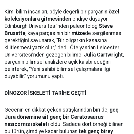
Kimi bilim insanları, böyle değerli bir parçanın
özel
koleksiyonlara gitmesinden
endişe duyuyor.
Edinburgh Üniversitesi’nden paleontolog
Steve
Brusatte
, kaya parçasının bir
müze
de sergilenmesi
gerektiğini savunarak, “Bir oligarkın kasasına
kilitlenmesi yazık olur,” dedi. Öte yandan Leicester
Üniversitesi’nden gezegen bilimci
Julia Cartwright
,
parçanın bilimsel analizlere açık kalabileceğini
belirterek, “Yeni sahibi bilimsel çalışmalara ilgi
duyabilir,” yorumunu yaptı.
DİNOZOR İSKELETİ TARİHE GEÇTİ
Gecenin en dikkat çeken satışlarından biri de,
geç
Jura dönemine ait genç bir Ceratosaurus
nasicornis iskeleti
oldu. Sadece dört örneği bilinen
bu türün, şimdiye kadar bulunan
tek genç birey