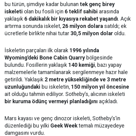
bu türün, şimdiye kadar bulunan
tek genç birey
iskeleti
olan bu fosili için
6 teklif sahibi
arasında
yaklaşık
6 dakikalık bir kıyasıya rekabet yaşandı
. Açık
artırma sonunda iskelet,
26 milyon dolara
satıldı; ek
ücretlerle birlikte nihai tutar
30,5 milyon dolar
oldu.
İskeletin parçaları ilk olarak
1996 yılında
Wyoming'deki Bone Cabin Quarry
bölgesinde
bulundu. Fosillerin yaklaşık
140 kemiği
, bazı yapay
malzemelerle tamamlanarak sergilenmeye hazır hale
getirildi. Yaklaşık
2 metre yüksekliğinde ve 3 metre
uzunluğundaki
bu iskeletin,
150 milyon yıl öncesine
ait olduğu tahmin ediliyor. Sotheby’s, alıcının iskeleti
bir kuruma ödünç vermeyi planladığını
açıkladı.
Mars kayası ve genç dinozor iskeleti, Sotheby’s’in
düzenlediği bu yılki
Geek Week
temalı müzayedeye
damgasını vurdu.