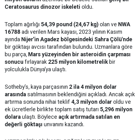
Ceratosaurus dinozor iskeleti
oldu.
Toplam ağırlığı
54,39 pound (24,67 kg)
olan ve
NWA
16788
adı verilen Mars kayası, 2023 yılının Kasım
ayında
Nijer’in Agadez bölgesindeki Sahra Çölü'nde
bir göktaşı avcısı tarafından bulundu. Uzmanlara göre
bu parça,
Mars yüzeyinden bir asteroidin çarpması
sonucu
fırlayarak
225 milyon kilometrelik
bir
yolculukla Dünya’ya ulaştı.
Sotheby’s, kaya parçasının
2 ila 4 milyon dolar
arasında
satılmasının beklendiğini açıkladı. Ancak açık
artırma sonunda nihai teklif
4,3 milyon dolar
oldu ve
ek ücretlerle birlikte toplam satış tutarı
5,296 milyon
dolara
ulaştı. Böylece
açık artırmada satılan en
değerli göktaşı
unvanını kazandı.