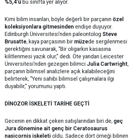
%5,4’ü
bu sınıfta yer alıyor.
Kimi bilim insanları, böyle değerli bir parçanın
özel
koleksiyonlara gitmesinden
endişe duyuyor.
Edinburgh Üniversitesi’nden paleontolog
Steve
Brusatte
, kaya parçasının bir
müze
de sergilenmesi
gerektiğini savunarak, “Bir oligarkın kasasına
kilitlenmesi yazık olur,” dedi. Öte yandan Leicester
Üniversitesi’nden gezegen bilimci
Julia Cartwright
,
parçanın bilimsel analizlere açık kalabileceğini
belirterek, “Yeni sahibi bilimsel çalışmalara ilgi
duyabilir,” yorumunu yaptı.
DİNOZOR İSKELETİ TARİHE GEÇTİ
Gecenin en dikkat çeken satışlarından biri de,
geç
Jura dönemine ait genç bir Ceratosaurus
nasicornis iskeleti
oldu. Sadece dört örneği bilinen