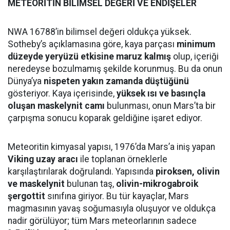
METEORİTİN BİLİMSEL DEĞERİ VE ENDİŞELER
NWA 16788’in bilimsel değeri oldukça yüksek.
Sotheby’s açıklamasına göre, kaya parçası
minimum
düzeyde yeryüzü etkisine maruz kalmış
olup, içeriği
neredeyse bozulmamış şekilde korunmuş. Bu da onun
Dünya’ya
nispeten yakın zamanda düştüğünü
gösteriyor. Kaya içerisinde,
yüksek ısı ve basınçla
oluşan maskelynit camı
bulunması, onun Mars’ta bir
çarpışma sonucu koparak geldiğine işaret ediyor.
Meteoritin kimyasal yapısı, 1976’da Mars’a iniş yapan
Viking uzay aracı
ile toplanan örneklerle
karşılaştırılarak doğrulandı. Yapısında
piroksen, olivin
ve maskelynit
bulunan taş,
olivin-mikrogabroik
şergottit
sınıfına giriyor. Bu tür kayaçlar, Mars
magmasının yavaş soğumasıyla oluşuyor ve oldukça
nadir görülüyor; tüm Mars meteorlarının sadece