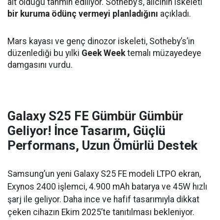
ait olduğu tahmin ediliyor. Sotheby’s, alıcının iskeleti
bir kuruma ödünç vermeyi planladığını
açıkladı.
Mars kayası ve genç dinozor iskeleti, Sotheby’s’in
düzenlediği bu yılki
Geek Week
temalı müzayedeye
damgasını vurdu.
Galaxy S25 FE Gümbür Gümbür
Geliyor! İnce Tasarım, Güçlü
Performans, Uzun Ömürlü Destek
Samsung’un yeni Galaxy S25 FE modeli LTPO ekran,
Exynos 2400 işlemci, 4.900 mAh batarya ve 45W hızlı
şarj ile geliyor. Daha ince ve hafif tasarımıyla dikkat
çeken cihazın Ekim 2025’te tanıtılması bekleniyor.