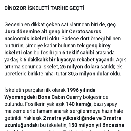
DİNOZOR İSKELETİ TARİHE GEÇTİ
Gecenin en dikkat çeken satışlarından biri de,
geç
Jura dönemine ait genç bir Ceratosaurus
nasicornis iskeleti
oldu. Sadece dört örneği bilinen
bu türün, şimdiye kadar bulunan
tek genç birey
iskeleti
olan bu fosili için
6 teklif sahibi
arasında
yaklaşık
6 dakikalık bir kıyasıya rekabet yaşandı
. Açık
artırma sonunda iskelet,
26 milyon dolara
satıldı; ek
ücretlerle birlikte nihai tutar
30,5 milyon dolar
oldu.
İskeletin parçaları ilk olarak
1996 yılında
Wyoming'deki Bone Cabin Quarry
bölgesinde
bulundu. Fosillerin yaklaşık
140 kemiği
, bazı yapay
malzemelerle tamamlanarak sergilenmeye hazır hale
getirildi. Yaklaşık
2 metre yüksekliğinde ve 3 metre
uzunluğundaki
bu iskeletin,
150 milyon yıl öncesine