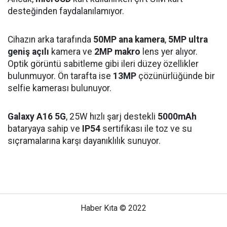
desteğinden faydalanılamıyor.
Cihazın arka tarafında
50MP ana kamera
,
5MP ultra
geniş açılı
kamera ve
2MP makro
lens yer alıyor.
Optik görüntü sabitleme gibi ileri düzey özellikler
bulunmuyor. Ön tarafta ise
13MP
çözünürlüğünde bir
selfie kamerası bulunuyor.
Galaxy A16 5G
, 25W hızlı şarj destekli
5000mAh
bataryaya sahip ve
IP54
sertifikası ile toz ve su
sıçramalarına karşı dayanıklılık sunuyor.
Haber Kıta © 2022