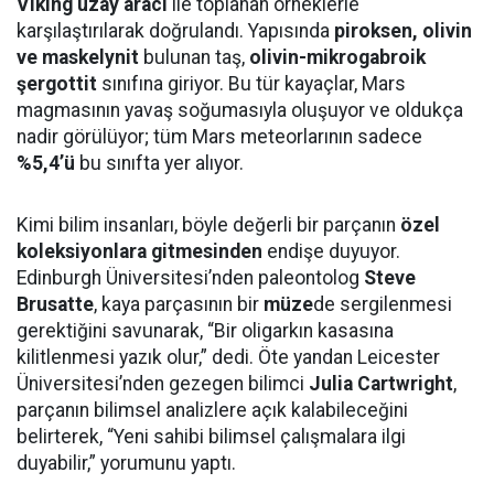
Viking uzay aracı
ile toplanan örneklerle
karşılaştırılarak doğrulandı. Yapısında
piroksen, olivin
ve maskelynit
bulunan taş,
olivin-mikrogabroik
şergottit
sınıfına giriyor. Bu tür kayaçlar, Mars
magmasının yavaş soğumasıyla oluşuyor ve oldukça
nadir görülüyor; tüm Mars meteorlarının sadece
%5,4’ü
bu sınıfta yer alıyor.
Kimi bilim insanları, böyle değerli bir parçanın
özel
koleksiyonlara gitmesinden
endişe duyuyor.
Edinburgh Üniversitesi’nden paleontolog
Steve
Brusatte
, kaya parçasının bir
müze
de sergilenmesi
gerektiğini savunarak, “Bir oligarkın kasasına
kilitlenmesi yazık olur,” dedi. Öte yandan Leicester
Üniversitesi’nden gezegen bilimci
Julia Cartwright
,
parçanın bilimsel analizlere açık kalabileceğini
belirterek, “Yeni sahibi bilimsel çalışmalara ilgi
duyabilir,” yorumunu yaptı.