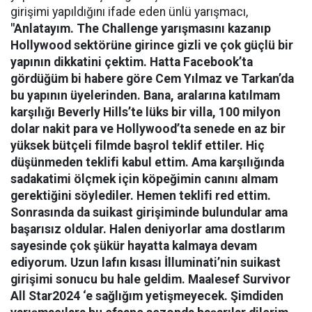
girişimi yapıldığını ifade eden ünlü yarışmacı,
"Anlatayım. The Challenge yarışmasını kazanıp
Hollywood sektörüne girince gizli ve çok güçlü bir
yapının dikkatini çektim. Hatta Facebook’ta
gördüğüm bi habere göre Cem Yılmaz ve Tarkan’da
bu yapının üyelerinden. Bana, aralarına katılmam
karşılığı Beverly Hills’te lüks bir villa, 100 milyon
dolar nakit para ve Hollywood’ta senede en az bir
yüksek bütçeli filmde başrol teklif ettiler. Hiç
düşünmeden teklifi kabul ettim. Ama karşılığında
sadakatimi ölçmek için köpeğimin canını almam
gerektiğini söylediler. Hemen teklifi red ettim.
Sonrasında da suikast girişiminde bulundular ama
başarısız oldular. Halen deniyorlar ama dostlarım
sayesinde çok şükür hayatta kalmaya devam
ediyorum. Uzun lafın kısası İlluminati’nin suikast
girişimi sonucu bu hale geldim. Maalesef Survivor
All Star2024 ‘e sağlığım yetişmeyecek. Şimdiden