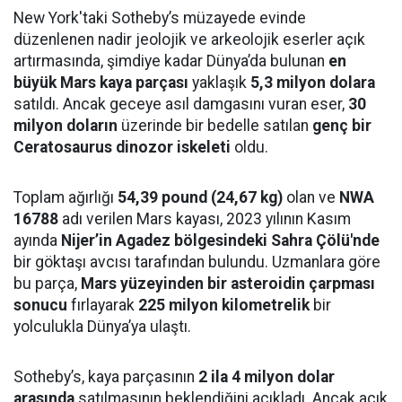
New York'taki Sotheby’s müzayede evinde
düzenlenen nadir jeolojik ve arkeolojik eserler açık
artırmasında, şimdiye kadar Dünya’da bulunan
en
büyük Mars kaya parçası
yaklaşık
5,3 milyon dolara
satıldı. Ancak geceye asıl damgasını vuran eser,
30
milyon doların
üzerinde bir bedelle satılan
genç bir
Ceratosaurus dinozor iskeleti
oldu.
Toplam ağırlığı
54,39 pound (24,67 kg)
olan ve
NWA
16788
adı verilen Mars kayası, 2023 yılının Kasım
ayında
Nijer’in Agadez bölgesindeki Sahra Çölü'nde
bir göktaşı avcısı tarafından bulundu. Uzmanlara göre
bu parça,
Mars yüzeyinden bir asteroidin çarpması
sonucu
fırlayarak
225 milyon kilometrelik
bir
yolculukla Dünya’ya ulaştı.
Sotheby’s, kaya parçasının
2 ila 4 milyon dolar
arasında
satılmasının beklendiğini açıkladı. Ancak açık