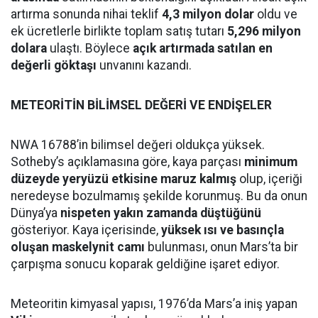
artırma sonunda nihai teklif
4,3 milyon dolar
oldu ve
ek ücretlerle birlikte toplam satış tutarı
5,296 milyon
dolara
ulaştı. Böylece
açık artırmada satılan en
değerli göktaşı
unvanını kazandı.
METEORİTİN BİLİMSEL DEĞERİ VE ENDİŞELER
NWA 16788’in bilimsel değeri oldukça yüksek.
Sotheby’s açıklamasına göre, kaya parçası
minimum
düzeyde yeryüzü etkisine maruz kalmış
olup, içeriği
neredeyse bozulmamış şekilde korunmuş. Bu da onun
Dünya’ya
nispeten yakın zamanda düştüğünü
gösteriyor. Kaya içerisinde,
yüksek ısı ve basınçla
oluşan maskelynit camı
bulunması, onun Mars’ta bir
çarpışma sonucu koparak geldiğine işaret ediyor.
Meteoritin kimyasal yapısı, 1976’da Mars’a iniş yapan