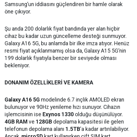
Samsung’un iddiasını güçlendiren bir hamle olarak
öne çıkıyor.
Şu anda 200 dolarlık fiyat bandında yer alan hiçbir
cihaz bu kadar uzun güncelleme desteği sunmuyor.
Galaxy A16 5G, bu anlamda bir ilke imza atıyor. Henüz
resmi fiyat açıklanmamış olsa da, Galaxy A15 5G’nin
199 dolarlık fiyatıyla benzer bir seviyede olması
bekleniyor.
DONANIM ÖZELLİKLERİ VE KAMERA
Galaxy A16 5G
modelinde 6.7 inçlik AMOLED ekran
bulunuyor ve 90Hz yenileme hızı sunuyor. Cihazın
işlemcisinin ise
Exynos 1330
olduğu düşünülüyor.
4GB RAM
ve
128GB
depolama kapasitesi ile gelen
telefonun depolama alanı
1.5TB
'a kadar artırılabiliyor.
Ancak,
microSD
kart kullanırken çift SIM kart