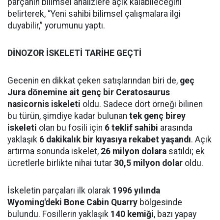
parçanın bilimsel analizlere açık kalabileceğini
belirterek, “Yeni sahibi bilimsel çalışmalara ilgi
duyabilir,” yorumunu yaptı.
DİNOZOR İSKELETİ TARİHE GEÇTİ
Gecenin en dikkat çeken satışlarından biri de,
geç
Jura dönemine ait genç bir Ceratosaurus
nasicornis iskeleti
oldu. Sadece dört örneği bilinen
bu türün, şimdiye kadar bulunan
tek genç birey
iskeleti
olan bu fosili için
6 teklif sahibi
arasında
yaklaşık
6 dakikalık bir kıyasıya rekabet yaşandı
. Açık
artırma sonunda iskelet,
26 milyon dolara
satıldı; ek
ücretlerle birlikte nihai tutar
30,5 milyon dolar
oldu.
İskeletin parçaları ilk olarak
1996 yılında
Wyoming'deki Bone Cabin Quarry
bölgesinde
bulundu. Fosillerin yaklaşık
140 kemiği
, bazı yapay