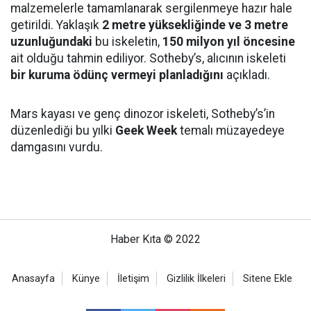
malzemelerle tamamlanarak sergilenmeye hazır hale
getirildi. Yaklaşık
2 metre yüksekliğinde ve 3 metre
uzunluğundaki
bu iskeletin,
150 milyon yıl öncesine
ait olduğu tahmin ediliyor. Sotheby’s, alıcının iskeleti
bir kuruma ödünç vermeyi planladığını
açıkladı.
Mars kayası ve genç dinozor iskeleti, Sotheby’s’in
düzenlediği bu yılki
Geek Week
temalı müzayedeye
damgasını vurdu.
Haber Kıta © 2022
Anasayfa
Künye
İletişim
Gizlilik İlkeleri
Sitene Ekle