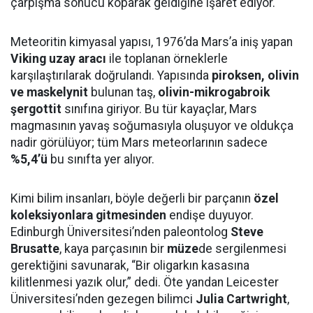
çarpışma sonucu koparak geldiğine işaret ediyor.
Meteoritin kimyasal yapısı, 1976’da Mars’a iniş yapan
Viking uzay aracı
ile toplanan örneklerle
karşılaştırılarak doğrulandı. Yapısında
piroksen, olivin
ve maskelynit
bulunan taş,
olivin-mikrogabroik
şergottit
sınıfına giriyor. Bu tür kayaçlar, Mars
magmasının yavaş soğumasıyla oluşuyor ve oldukça
nadir görülüyor; tüm Mars meteorlarının sadece
%5,4’ü
bu sınıfta yer alıyor.
Kimi bilim insanları, böyle değerli bir parçanın
özel
koleksiyonlara gitmesinden
endişe duyuyor.
Edinburgh Üniversitesi’nden paleontolog
Steve
Brusatte
, kaya parçasının bir
müze
de sergilenmesi
gerektiğini savunarak, “Bir oligarkın kasasına
kilitlenmesi yazık olur,” dedi. Öte yandan Leicester
Üniversitesi’nden gezegen bilimci
Julia Cartwright
,