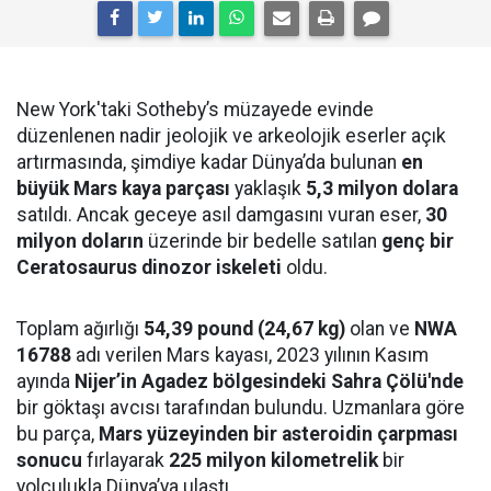
New York'taki Sotheby’s müzayede evinde
düzenlenen nadir jeolojik ve arkeolojik eserler açık
artırmasında, şimdiye kadar Dünya’da bulunan
en
büyük Mars kaya parçası
yaklaşık
5,3 milyon dolara
satıldı. Ancak geceye asıl damgasını vuran eser,
30
milyon doların
üzerinde bir bedelle satılan
genç bir
Ceratosaurus dinozor iskeleti
oldu.
Toplam ağırlığı
54,39 pound (24,67 kg)
olan ve
NWA
16788
adı verilen Mars kayası, 2023 yılının Kasım
ayında
Nijer’in Agadez bölgesindeki Sahra Çölü'nde
bir göktaşı avcısı tarafından bulundu. Uzmanlara göre
bu parça,
Mars yüzeyinden bir asteroidin çarpması
sonucu
fırlayarak
225 milyon kilometrelik
bir
yolculukla Dünya’ya ulaştı.