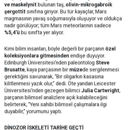
ve maskelynit
bulunan taş,
olivin-mikrogabroik
şergottit
sınıfına giriyor. Bu tür kayaçlar, Mars
magmasının yavaş soğumasıyla oluşuyor ve oldukça
nadir görülüyor; tüm Mars meteorlarının sadece
%5,4’ü
bu sınıfta yer alıyor.
Kimi bilim insanları, böyle değerli bir parçanın
özel
koleksiyonlara gitmesinden
endişe duyuyor.
Edinburgh Üniversitesi’nden paleontolog
Steve
Brusatte
, kaya parçasının bir
müze
de sergilenmesi
gerektiğini savunarak, “Bir oligarkın kasasına
kilitlenmesi yazık olur,” dedi. Öte yandan Leicester
Üniversitesi’nden gezegen bilimci
Julia Cartwright
,
parçanın bilimsel analizlere açık kalabileceğini
belirterek, “Yeni sahibi bilimsel çalışmalara ilgi
duyabilir,” yorumunu yaptı.
DİNOZOR İSKELETİ TARİHE GEÇTİ