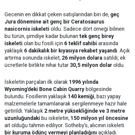
Gecenin en dikkat çeken satışlarından biri de,
geç
Jura dönemine ait genç bir Ceratosaurus
nasicornis iskeleti
oldu. Sadece dört örneği bilinen
bu türün, şimdiye kadar bulunan
tek genç birey
iskeleti
olan bu fosili için
6 teklif sahibi
arasında
yaklaşık
6 dakikalık bir kıyasıya rekabet yaşandı
. Açık
artırma sonunda iskelet,
26 milyon dolara
satıldı; ek
ücretlerle birlikte nihai tutar
30,5 milyon dolar
oldu.
İskeletin parçaları ilk olarak
1996 yılında
Wyoming'deki Bone Cabin Quarry
bölgesinde
bulundu. Fosillerin yaklaşık
140 kemiği
, bazı yapay
malzemelerle tamamlanarak sergilenmeye hazır hale
getirildi. Yaklaşık
2 metre yüksekliğinde ve 3 metre
uzunluğundaki
bu iskeletin,
150 milyon yıl öncesine
ait olduğu tahmin ediliyor. Sotheby’s, alıcının iskeleti
bir kuruma ödünç vermeyi planladığını
açıkladı.