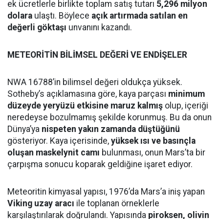
ek ücretlerle birlikte toplam satış tutarı
5,296 milyon
dolara
ulaştı. Böylece
açık artırmada satılan en
değerli göktaşı
unvanını kazandı.
METEORİTİN BİLİMSEL DEĞERİ VE ENDİŞELER
NWA 16788’in bilimsel değeri oldukça yüksek.
Sotheby’s açıklamasına göre, kaya parçası
minimum
düzeyde yeryüzü etkisine maruz kalmış
olup, içeriği
neredeyse bozulmamış şekilde korunmuş. Bu da onun
Dünya’ya
nispeten yakın zamanda düştüğünü
gösteriyor. Kaya içerisinde,
yüksek ısı ve basınçla
oluşan maskelynit camı
bulunması, onun Mars’ta bir
çarpışma sonucu koparak geldiğine işaret ediyor.
Meteoritin kimyasal yapısı, 1976’da Mars’a iniş yapan
Viking uzay aracı
ile toplanan örneklerle
karşılaştırılarak doğrulandı. Yapısında
piroksen, olivin