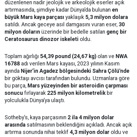
düzenlenen nadir jeolojik ve arkeolojik eserler açık
artırmasında, şimdiye kadar Dünya’da bulunan
en
büyük Mars kaya parçası
yaklaşık
5,3 milyon dolara
satıldı. Ancak geceye asıl damgasını vuran eser,
30
milyon doların
üzerinde bir bedelle satılan
genç bir
Ceratosaurus dinozor iskeleti
oldu.
Toplam ağırlığı
54,39 pound (24,67 kg)
olan ve
NWA
16788
adı verilen Mars kayası, 2023 yılının Kasım
ayında
Nijer’in Agadez bölgesindeki Sahra Çölü'nde
bir göktaşı avcısı tarafından bulundu. Uzmanlara göre
bu parça,
Mars yüzeyinden bir asteroidin çarpması
sonucu
fırlayarak
225 milyon kilometrelik
bir
yolculukla Dünya’ya ulaştı.
Sotheby’s, kaya parçasının
2 ila 4 milyon dolar
arasında
satılmasının beklendiğini açıkladı. Ancak açık
artırma sonunda nihai teklif
4,3 milyon dolar
oldu ve