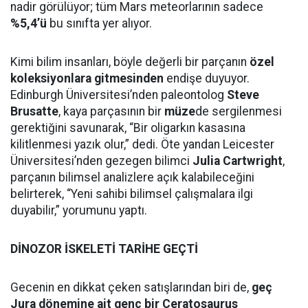
nadir görülüyor; tüm Mars meteorlarının sadece
%5,4’ü
bu sınıfta yer alıyor.
Kimi bilim insanları, böyle değerli bir parçanın
özel
koleksiyonlara gitmesinden
endişe duyuyor.
Edinburgh Üniversitesi’nden paleontolog
Steve
Brusatte
, kaya parçasının bir
müze
de sergilenmesi
gerektiğini savunarak, “Bir oligarkın kasasına
kilitlenmesi yazık olur,” dedi. Öte yandan Leicester
Üniversitesi’nden gezegen bilimci
Julia Cartwright
,
parçanın bilimsel analizlere açık kalabileceğini
belirterek, “Yeni sahibi bilimsel çalışmalara ilgi
duyabilir,” yorumunu yaptı.
DİNOZOR İSKELETİ TARİHE GEÇTİ
Gecenin en dikkat çeken satışlarından biri de,
geç
Jura dönemine ait genç bir Ceratosaurus