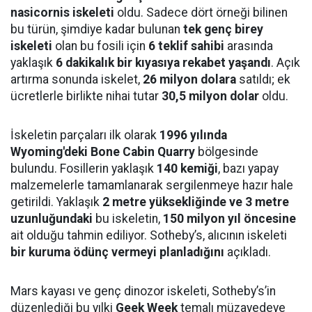
nasicornis iskeleti
oldu. Sadece dört örneği bilinen
bu türün, şimdiye kadar bulunan
tek genç birey
iskeleti
olan bu fosili için
6 teklif sahibi
arasında
yaklaşık
6 dakikalık bir kıyasıya rekabet yaşandı
. Açık
artırma sonunda iskelet,
26 milyon dolara
satıldı; ek
ücretlerle birlikte nihai tutar
30,5 milyon dolar
oldu.
İskeletin parçaları ilk olarak
1996 yılında
Wyoming'deki Bone Cabin Quarry
bölgesinde
bulundu. Fosillerin yaklaşık
140 kemiği
, bazı yapay
malzemelerle tamamlanarak sergilenmeye hazır hale
getirildi. Yaklaşık
2 metre yüksekliğinde ve 3 metre
uzunluğundaki
bu iskeletin,
150 milyon yıl öncesine
ait olduğu tahmin ediliyor. Sotheby’s, alıcının iskeleti
bir kuruma ödünç vermeyi planladığını
açıkladı.
Mars kayası ve genç dinozor iskeleti, Sotheby’s’in
düzenlediği bu yılki
Geek Week
temalı müzayedeye