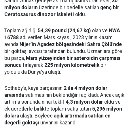
satıldı. Ancak geceye asıl damgasını vuran eser,
30
milyon doların
üzerinde bir bedelle satılan
genç bir
Ceratosaurus dinozor iskeleti
oldu.
Toplam ağırlığı
54,39 pound (24,67 kg)
olan ve
NWA
16788
adı verilen Mars kayası, 2023 yılının Kasım
ayında
Nijer’in Agadez bölgesindeki Sahra Çölü'nde
bir göktaşı avcısı tarafından bulundu. Uzmanlara göre
bu parça,
Mars yüzeyinden bir asteroidin çarpması
sonucu
fırlayarak
225 milyon kilometrelik
bir
yolculukla Dünya’ya ulaştı.
Sotheby’s, kaya parçasının
2 ila 4 milyon dolar
arasında
satılmasının beklendiğini açıkladı. Ancak açık
artırma sonunda nihai teklif
4,3 milyon dolar
oldu ve
ek ücretlerle birlikte toplam satış tutarı
5,296 milyon
dolara
ulaştı. Böylece
açık artırmada satılan en
değerli göktaşı
unvanını kazandı.