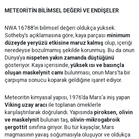
METEORİTİN BİLİMSEL DEĞERİ VE ENDİŞELER
NWA 16788’in bilimsel değeri oldukça yüksek.
Sotheby’s açıklamasına göre, kaya parçası
minimum
düzeyde yeryüzü etkisine maruz kalmış
olup, içeriği
neredeyse bozulmamış şekilde korunmuş. Bu da onun
Dünya’ya
nispeten yakın zamanda düştüğünü
gösteriyor. Kaya içerisinde,
yüksek ısı ve basınçla
oluşan maskelynit camı
bulunması, onun Mars’ta bir
çarpışma sonucu koparak geldiğine işaret ediyor.
Meteoritin kimyasal yapısı, 1976’da Mars’a iniş yapan
Viking uzay aracı
ile toplanan örneklerle
karşılaştırılarak doğrulandı. Yapısında
piroksen, olivin
ve maskelynit
bulunan taş,
olivin-mikrogabroik
şergottit
sınıfına giriyor. Bu tür kayaçlar, Mars
magmasının yavaş soğumasıyla oluşuyor ve oldukça