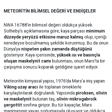
METEORİTİN BİLİMSEL DEĞERİ VE ENDİŞELER
NWA 16788’in bilimsel değeri oldukça yüksek.
Sotheby’s açıklamasına göre, kaya parçası
minimum
düzeyde yeryüzü etkisine maruz kalmış
olup, içeriği
neredeyse bozulmamış şekilde korunmuş. Bu da onun
Dünya’ya
nispeten yakın zamanda düştüğünü
gösteriyor. Kaya içerisinde,
yüksek ısı ve basınçla
oluşan maskelynit camı
bulunması, onun Mars’ta bir
çarpışma sonucu koparak geldiğine işaret ediyor.
Meteoritin kimyasal yapısı, 1976’da Mars’a iniş yapan
Viking uzay aracı
ile toplanan örneklerle
karşılaştırılarak doğrulandı. Yapısında
piroksen, olivin
ve maskelynit
bulunan taş,
olivin-mikrogabroik
şergottit
sınıfına giriyor. Bu tür kayaçlar, Mars
magmasının yavaş soğumasıyla oluşuyor ve oldukça