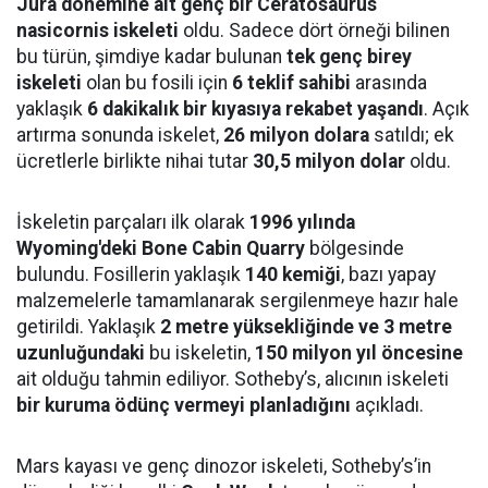
Jura dönemine ait genç bir Ceratosaurus
nasicornis iskeleti
oldu. Sadece dört örneği bilinen
bu türün, şimdiye kadar bulunan
tek genç birey
iskeleti
olan bu fosili için
6 teklif sahibi
arasında
yaklaşık
6 dakikalık bir kıyasıya rekabet yaşandı
. Açık
artırma sonunda iskelet,
26 milyon dolara
satıldı; ek
ücretlerle birlikte nihai tutar
30,5 milyon dolar
oldu.
İskeletin parçaları ilk olarak
1996 yılında
Wyoming'deki Bone Cabin Quarry
bölgesinde
bulundu. Fosillerin yaklaşık
140 kemiği
, bazı yapay
malzemelerle tamamlanarak sergilenmeye hazır hale
getirildi. Yaklaşık
2 metre yüksekliğinde ve 3 metre
uzunluğundaki
bu iskeletin,
150 milyon yıl öncesine
ait olduğu tahmin ediliyor. Sotheby’s, alıcının iskeleti
bir kuruma ödünç vermeyi planladığını
açıkladı.
Mars kayası ve genç dinozor iskeleti, Sotheby’s’in