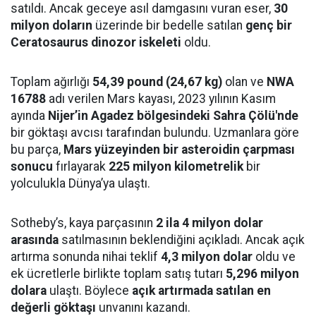
satıldı. Ancak geceye asıl damgasını vuran eser,
30
milyon doların
üzerinde bir bedelle satılan
genç bir
Ceratosaurus dinozor iskeleti
oldu.
Toplam ağırlığı
54,39 pound (24,67 kg)
olan ve
NWA
16788
adı verilen Mars kayası, 2023 yılının Kasım
ayında
Nijer’in Agadez bölgesindeki Sahra Çölü'nde
bir göktaşı avcısı tarafından bulundu. Uzmanlara göre
bu parça,
Mars yüzeyinden bir asteroidin çarpması
sonucu
fırlayarak
225 milyon kilometrelik
bir
yolculukla Dünya’ya ulaştı.
Sotheby’s, kaya parçasının
2 ila 4 milyon dolar
arasında
satılmasının beklendiğini açıkladı. Ancak açık
artırma sonunda nihai teklif
4,3 milyon dolar
oldu ve
ek ücretlerle birlikte toplam satış tutarı
5,296 milyon
dolara
ulaştı. Böylece
açık artırmada satılan en
değerli göktaşı
unvanını kazandı.