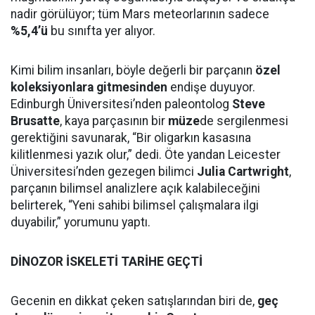
nadir görülüyor; tüm Mars meteorlarının sadece
%5,4’ü
bu sınıfta yer alıyor.
Kimi bilim insanları, böyle değerli bir parçanın
özel
koleksiyonlara gitmesinden
endişe duyuyor.
Edinburgh Üniversitesi’nden paleontolog
Steve
Brusatte
, kaya parçasının bir
müze
de sergilenmesi
gerektiğini savunarak, “Bir oligarkın kasasına
kilitlenmesi yazık olur,” dedi. Öte yandan Leicester
Üniversitesi’nden gezegen bilimci
Julia Cartwright
,
parçanın bilimsel analizlere açık kalabileceğini
belirterek, “Yeni sahibi bilimsel çalışmalara ilgi
duyabilir,” yorumunu yaptı.
DİNOZOR İSKELETİ TARİHE GEÇTİ
Gecenin en dikkat çeken satışlarından biri de,
geç