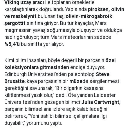
Viking uzay aracı
ile toplanan örneklerle
karşılaştırılarak doğrulandı. Yapısında
piroksen, olivin
ve maskelynit
bulunan taş,
olivin-mikrogabroik
şergottit
sınıfına giriyor. Bu tür kayaçlar, Mars
magmasının yavaş soğumasıyla oluşuyor ve oldukça
nadir görülüyor; tüm Mars meteorlarının sadece
%5,4’ü
bu sınıfta yer alıyor.
Kimi bilim insanları, böyle değerli bir parçanın
özel
koleksiyonlara gitmesinden
endişe duyuyor.
Edinburgh Üniversitesi’nden paleontolog
Steve
Brusatte
, kaya parçasının bir
müze
de sergilenmesi
gerektiğini savunarak, “Bir oligarkın kasasına
kilitlenmesi yazık olur,” dedi. Öte yandan Leicester
Üniversitesi’nden gezegen bilimci
Julia Cartwright
,
parçanın bilimsel analizlere açık kalabileceğini
belirterek, “Yeni sahibi bilimsel çalışmalara ilgi
duyabilir,” yorumunu yaptı.