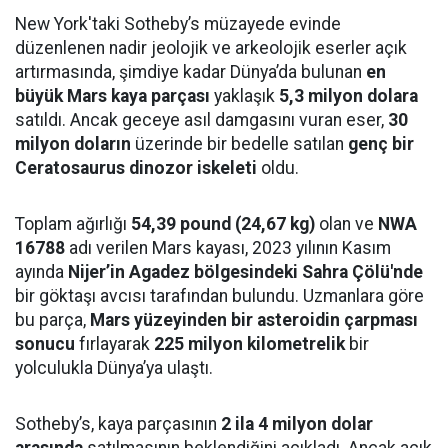
New York'taki Sotheby’s müzayede evinde
düzenlenen nadir jeolojik ve arkeolojik eserler açık
artırmasında, şimdiye kadar Dünya’da bulunan
en
büyük Mars kaya parçası
yaklaşık
5,3 milyon dolara
satıldı. Ancak geceye asıl damgasını vuran eser,
30
milyon doların
üzerinde bir bedelle satılan
genç bir
Ceratosaurus dinozor iskeleti
oldu.
Toplam ağırlığı
54,39 pound (24,67 kg)
olan ve
NWA
16788
adı verilen Mars kayası, 2023 yılının Kasım
ayında
Nijer’in Agadez bölgesindeki Sahra Çölü'nde
bir göktaşı avcısı tarafından bulundu. Uzmanlara göre
bu parça,
Mars yüzeyinden bir asteroidin çarpması
sonucu
fırlayarak
225 milyon kilometrelik
bir
yolculukla Dünya’ya ulaştı.
Sotheby’s, kaya parçasının
2 ila 4 milyon dolar