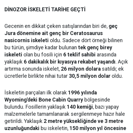
DİNOZOR İSKELETİ TARİHE GEÇTİ
Gecenin en dikkat çeken satışlarından biri de,
geç
Jura dönemine ait genç bir Ceratosaurus
nasicornis iskeleti
oldu. Sadece dört örneği bilinen
bu türün, şimdiye kadar bulunan
tek genç birey
iskeleti
olan bu fosili için
6 teklif sahibi
arasında
yaklaşık
6 dakikalık bir kıyasıya rekabet yaşandı
. Açık
artırma sonunda iskelet,
26 milyon dolara
satıldı; ek
ücretlerle birlikte nihai tutar
30,5 milyon dolar
oldu.
İskeletin parçaları ilk olarak
1996 yılında
Wyoming'deki Bone Cabin Quarry
bölgesinde
bulundu. Fosillerin yaklaşık
140 kemiği
, bazı yapay
malzemelerle tamamlanarak sergilenmeye hazır hale
getirildi. Yaklaşık
2 metre yüksekliğinde ve 3 metre
uzunluğundaki
bu iskeletin,
150 milyon yıl öncesine