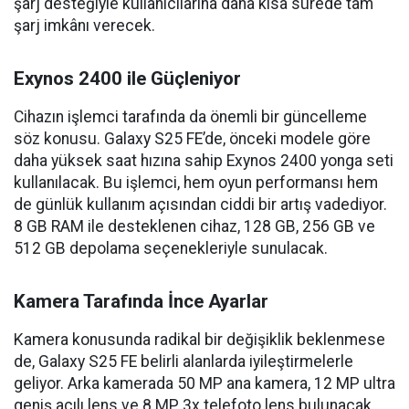
şarj desteğiyle kullanıcılarına daha kısa sürede tam
şarj imkânı verecek.
Exynos 2400 ile Güçleniyor
Cihazın işlemci tarafında da önemli bir güncelleme
söz konusu. Galaxy S25 FE’de, önceki modele göre
daha yüksek saat hızına sahip Exynos 2400 yonga seti
kullanılacak. Bu işlemci, hem oyun performansı hem
de günlük kullanım açısından ciddi bir artış vadediyor.
8 GB RAM ile desteklenen cihaz, 128 GB, 256 GB ve
512 GB depolama seçenekleriyle sunulacak.
Kamera Tarafında İnce Ayarlar
Kamera konusunda radikal bir değişiklik beklenmese
de, Galaxy S25 FE belirli alanlarda iyileştirmelerle
geliyor. Arka kamerada 50 MP ana kamera, 12 MP ultra
geniş açılı lens ve 8 MP 3x telefoto lens bulunacak.