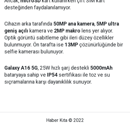
Ancak,
microSD
kart kullanırken çift SIM kart
desteğinden faydalanılamıyor.
Cihazın arka tarafında
50MP ana kamera
,
5MP ultra
geniş açılı
kamera ve
2MP makro
lens yer alıyor.
Optik görüntü sabitleme gibi ileri düzey özellikler
bulunmuyor. Ön tarafta ise
13MP
çözünürlüğünde bir
selfie kamerası bulunuyor.
Galaxy A16 5G
, 25W hızlı şarj destekli
5000mAh
bataryaya sahip ve
IP54
sertifikası ile toz ve su
sıçramalarına karşı dayanıklılık sunuyor.
Haber Kıta © 2022