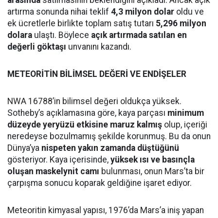
arasında
satılmasının beklendiğini açıkladı. Ancak açık
artırma sonunda nihai teklif
4,3 milyon dolar
oldu ve
ek ücretlerle birlikte toplam satış tutarı
5,296 milyon
dolara
ulaştı. Böylece
açık artırmada satılan en
değerli göktaşı
unvanını kazandı.
METEORİTİN BİLİMSEL DEĞERİ VE ENDİŞELER
NWA 16788’in bilimsel değeri oldukça yüksek.
Sotheby’s açıklamasına göre, kaya parçası
minimum
düzeyde yeryüzü etkisine maruz kalmış
olup, içeriği
neredeyse bozulmamış şekilde korunmuş. Bu da onun
Dünya’ya
nispeten yakın zamanda düştüğünü
gösteriyor. Kaya içerisinde,
yüksek ısı ve basınçla
oluşan maskelynit camı
bulunması, onun Mars’ta bir
çarpışma sonucu koparak geldiğine işaret ediyor.
Meteoritin kimyasal yapısı, 1976’da Mars’a iniş yapan