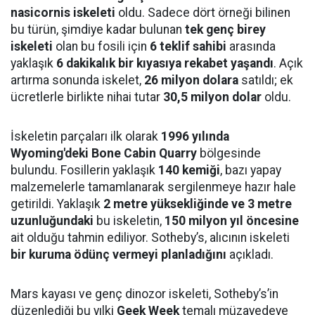
nasicornis iskeleti
oldu. Sadece dört örneği bilinen
bu türün, şimdiye kadar bulunan
tek genç birey
iskeleti
olan bu fosili için
6 teklif sahibi
arasında
yaklaşık
6 dakikalık bir kıyasıya rekabet yaşandı
. Açık
artırma sonunda iskelet,
26 milyon dolara
satıldı; ek
ücretlerle birlikte nihai tutar
30,5 milyon dolar
oldu.
İskeletin parçaları ilk olarak
1996 yılında
Wyoming'deki Bone Cabin Quarry
bölgesinde
bulundu. Fosillerin yaklaşık
140 kemiği
, bazı yapay
malzemelerle tamamlanarak sergilenmeye hazır hale
getirildi. Yaklaşık
2 metre yüksekliğinde ve 3 metre
uzunluğundaki
bu iskeletin,
150 milyon yıl öncesine
ait olduğu tahmin ediliyor. Sotheby’s, alıcının iskeleti
bir kuruma ödünç vermeyi planladığını
açıkladı.
Mars kayası ve genç dinozor iskeleti, Sotheby’s’in
düzenlediği bu yılki
Geek Week
temalı müzayedeye