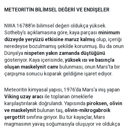
METEORİTİN BİLİMSEL DEĞERİ VE ENDİŞELER
NWA 16788’in bilimsel değeri oldukça yüksek.
Sotheby’s açıklamasına göre, kaya parçası
minimum
düzeyde yeryüzü etkisine maruz kalmış
olup, içeriği
neredeyse bozulmamış şekilde korunmuş. Bu da onun
Dünya’ya
nispeten yakın zamanda düştüğünü
gösteriyor. Kaya içerisinde,
yüksek ısı ve basınçla
oluşan maskelynit camı
bulunması, onun Mars’ta bir
çarpışma sonucu koparak geldiğine işaret ediyor.
Meteoritin kimyasal yapısı, 1976’da Mars’a iniş yapan
Viking uzay aracı
ile toplanan örneklerle
karşılaştırılarak doğrulandı. Yapısında
piroksen, olivin
ve maskelynit
bulunan taş,
olivin-mikrogabroik
şergottit
sınıfına giriyor. Bu tür kayaçlar, Mars
magmasının yavaş soğumasıyla oluşuyor ve oldukça