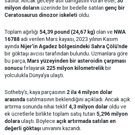
satıldı. Ancak geceye asıl damgasını vuran eser,
30
milyon doların
üzerinde bir bedelle satılan
genç bir
Ceratosaurus dinozor iskeleti
oldu.
Toplam ağırlığı
54,39 pound (24,67 kg)
olan ve
NWA
16788
adı verilen Mars kayası, 2023 yılının Kasım
ayında
Nijer’in Agadez bölgesindeki Sahra Çölü'nde
bir göktaşı avcısı tarafından bulundu. Uzmanlara göre
bu parça,
Mars yüzeyinden bir asteroidin çarpması
sonucu
fırlayarak
225 milyon kilometrelik
bir
yolculukla Dünya’ya ulaştı.
Sotheby’s, kaya parçasının
2 ila 4 milyon dolar
arasında
satılmasının beklendiğini açıkladı. Ancak açık
artırma sonunda nihai teklif
4,3 milyon dolar
oldu ve
ek ücretlerle birlikte toplam satış tutarı
5,296 milyon
dolara
ulaştı. Böylece
açık artırmada satılan en
değerli göktaşı
unvanını kazandı.