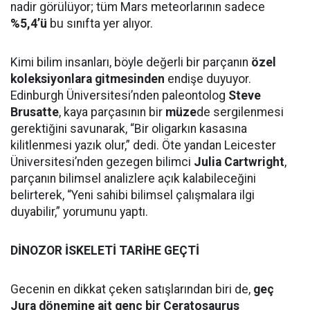
nadir görülüyor; tüm Mars meteorlarının sadece
%5,4’ü
bu sınıfta yer alıyor.
Kimi bilim insanları, böyle değerli bir parçanın
özel
koleksiyonlara gitmesinden
endişe duyuyor.
Edinburgh Üniversitesi’nden paleontolog
Steve
Brusatte
, kaya parçasının bir
müze
de sergilenmesi
gerektiğini savunarak, “Bir oligarkın kasasına
kilitlenmesi yazık olur,” dedi. Öte yandan Leicester
Üniversitesi’nden gezegen bilimci
Julia Cartwright
,
parçanın bilimsel analizlere açık kalabileceğini
belirterek, “Yeni sahibi bilimsel çalışmalara ilgi
duyabilir,” yorumunu yaptı.
DİNOZOR İSKELETİ TARİHE GEÇTİ
Gecenin en dikkat çeken satışlarından biri de,
geç
Jura dönemine ait genç bir Ceratosaurus