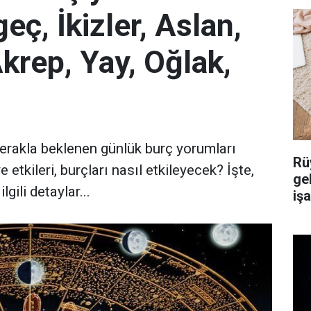
ç, İkizler, Aslan,
Akrep, Yay, Oğlak,
 merakla beklenen günlük burç yorumları
Rü
etkileri, burçları nasıl etkileyecek? İşte,
ge
gili detaylar...
iş