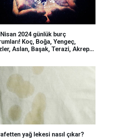
 Nisan 2024 günlük burç
rumları! Koç, Boğa, Yengeç,
izler, Aslan, Başak, Terazi, Akrep,
y, Oğlak, Kova, Balık
yafetten yağ lekesi nasıl çıkar?