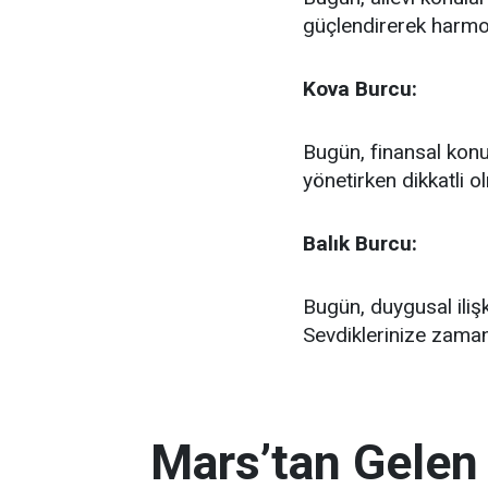
güçlendirerek harmon
Kova Burcu:
Bugün, finansal konula
yönetirken dikkatli o
Balık Burcu:
Bugün, duygusal ilişk
Sevdiklerinize zaman a
Mars’tan Gelen