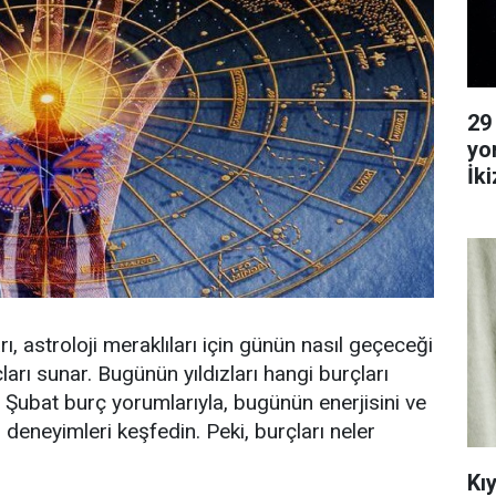
29
yo
İk
Ya
, astroloji meraklıları için günün nasıl geçeceği
arı sunar. Bugünün yıldızları hangi burçları
3 Şubat burç yorumlarıyla, bugünün enerjisini ve
deneyimleri keşfedin. Peki, burçları neler
Kı