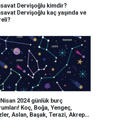
savat Dervişoğlu kimdir?
savat Dervişoğlu kaç yaşında ve
reli?
 Nisan 2024 günlük burç
rumları! Koç, Boğa, Yengeç,
izler, Aslan, Başak, Terazi, Akrep,
y, Oğlak, Kova, Balık