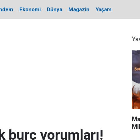
ndem
Ekonomi
Dünya
Magazin
Yaşam
Ya
Ma
Mi
 burç yorumları!