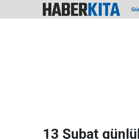
Gü
13 Şubat günlük