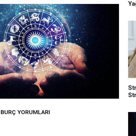
Yağ
St
Str
 BURÇ YORUMLARI