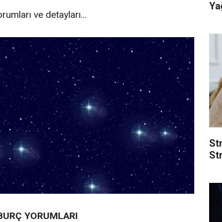
Yağ
rumları ve detayları...
St
Str
BURÇ YORUMLARI