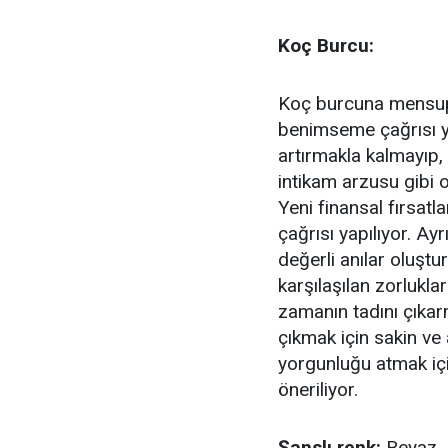
Koç Burcu:
Koç burcuna mensup o
benimseme çağrısı ya
artırmakla kalmayıp,
intikam arzusu gibi o
Yeni finansal fırsatl
çağrısı yapılıyor. Ayr
değerli anılar oluşt
karşılaşılan zorlukl
zamanın tadını çıkar
çıkmak için sakin ve a
yorgunluğu atmak içi
öneriliyor.
Şanslı renk:
Beyaz