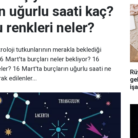
ın uğurlu saati kaç?
 renkleri neler?
roloji tutkunlarının merakla beklediği
16 Mart'ta burçları neler bekliyor? 16
eler? 16 Mart'ta burçların uğurlu saati ne
Rü
k edilenler...
ge
iş