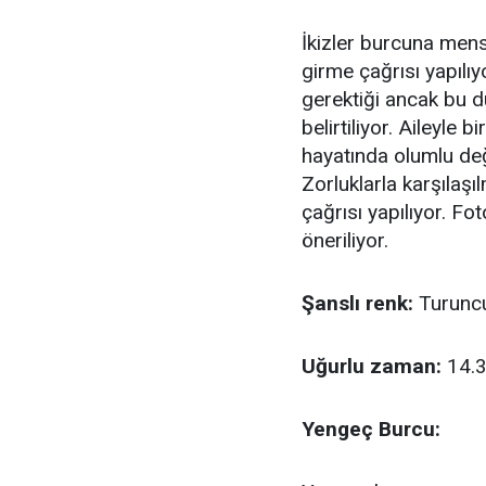
İkizler burcuna mensu
girme çağrısı yapılıy
gerektiği ancak bu d
belirtiliyor. Aileyle 
hayatında olumlu değ
Zorluklarla karşıla
çağrısı yapılıyor. Fo
öneriliyor.
Şanslı renk:
Turunc
Uğurlu zaman:
14.3
Yengeç Burcu: