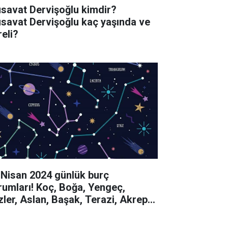
savat Dervişoğlu kimdir?
savat Dervişoğlu kaç yaşında ve
reli?
 Nisan 2024 günlük burç
rumları! Koç, Boğa, Yengeç,
izler, Aslan, Başak, Terazi, Akrep,
y, Oğlak, Kova, Balık