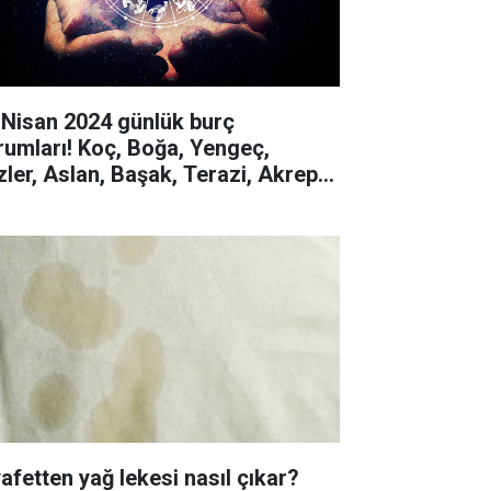
 Nisan 2024 günlük burç
rumları! Koç, Boğa, Yengeç,
izler, Aslan, Başak, Terazi, Akrep,
y, Oğlak, Kova, Balık
yafetten yağ lekesi nasıl çıkar?