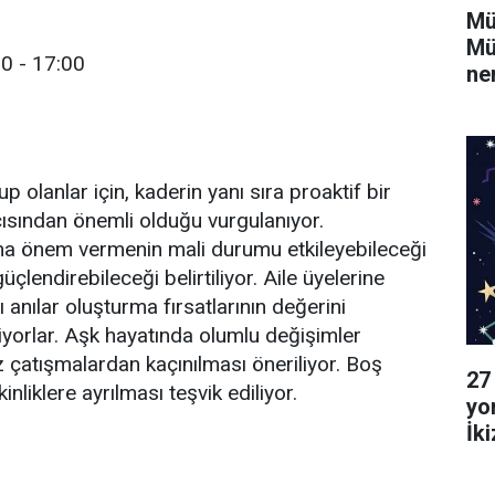
Mü
Mü
0 - 17:00
ne
olanlar için, kaderin yanı sıra proaktif bir
ısından önemli olduğu vurgulanıyor.
ına önem vermenin mali durumu etkileyebileceği
üçlendirebileceği belirtiliyor. Aile üyelerine
 anılar oluşturma fırsatlarının değerini
iyorlar. Aşk hayatında olumlu değişimler
z çatışmalardan kaçınılması öneriliyor. Boş
27
nliklere ayrılması teşvik ediliyor.
yo
İk
Ya