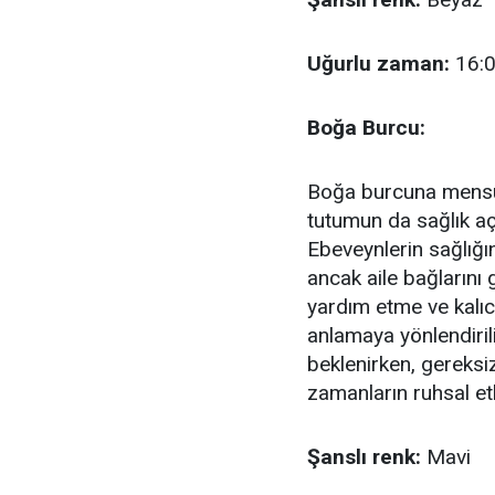
Uğurlu zaman:
16:0
Boğa Burcu:
Boğa burcuna mensup 
tutumun da sağlık aç
Ebeveynlerin sağlığ
ancak aile bağlarını g
yardım etme ve kalıcı
anlamaya yönlendiril
beklenirken, gereksi
zamanların ruhsal etki
Şanslı renk:
Mavi