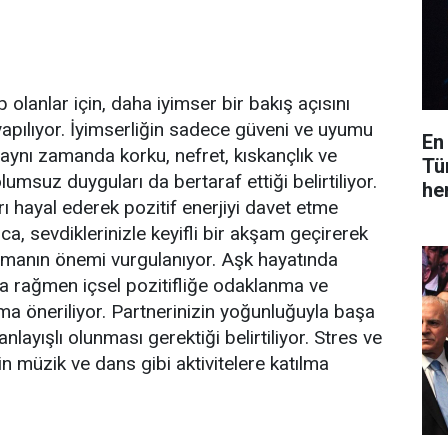
lanlar için, daha iyimser bir bakış açısını
pılıyor. İyimserliğin sadece güveni ve uyumu
En
 aynı zamanda korku, nefret, kıskançlık ve
Tü
lumsuz duyguları da bertaraf ettiği belirtiliyor.
he
arı hayal ederek pozitif enerjiyi davet etme
ıca, sevdiklerinizle keyifli bir akşam geçirerek
urmanın önemi vurgulanıyor. Aşk hayatında
ara rağmen içsel pozitifliğe odaklanma ve
ma öneriliyor. Partnerinizin yoğunluğuyla başa
nlayışlı olunması gerektiği belirtiliyor. Stres ve
n müzik ve dans gibi aktivitelere katılma