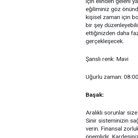
için elinden geleni ya
eğiliminiz göz önün
kişisel zaman için bo
bir şey düzenleyebili
ettiğinizden daha f
gerçekleşecek.
Şanslı renk: Mavi
Uğurlu zaman: 08:00
Başak:
Aralıklı sorunlar size
Sinir sisteminizin s
verin. Finansal zorl
önemlidir. Kardeşiniz