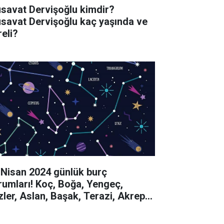
savat Dervişoğlu kimdir?
savat Dervişoğlu kaç yaşında ve
reli?
 Nisan 2024 günlük burç
rumları! Koç, Boğa, Yengeç,
izler, Aslan, Başak, Terazi, Akrep,
y, Oğlak, Kova, Balık