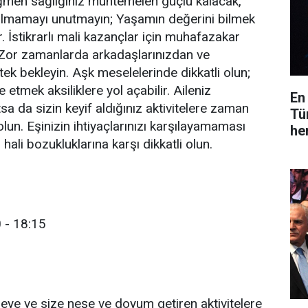
men sağlığınız muhtemelen güçlü kalacak,
 almamayı unutmayın; Yaşamın değerini bilmek
. İstikrarlı mali kazançlar için muhafazakar
 Zor zamanlarda arkadaşlarınızdan ve
ek bekleyin. Aşk meselelerinde dikkatli olun;
 etmek aksiliklere yol açabilir. Aileniz
En
tsa da sizin keyif aldığınız aktivitelere zaman
Tü
lun. Eşinizin ihtiyaçlarınızı karşılayamaması
he
ali bozukluklarına karşı dikkatli olun.
 - 18:15
ye ve size neşe ve doyum getiren aktivitelere