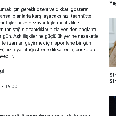
Yağ
rumak için gerekli özeni ve dikkati gösterin.
nansal planlarla karşılaşacaksınız; taahhütte
ajlarını ve dezavantajlarını titizlikle
n tanıştığınız tanıdıklarınızla yeniden bağlantı
 gün. Aşk ilişkilerine güçlülük yerine nezaketle
aliteli zaman geçirmek için spontane bir gün
şinizin yarattığı strese dikkat edin, çünkü bu
yebilir.
il
St
Str
 - 19:00