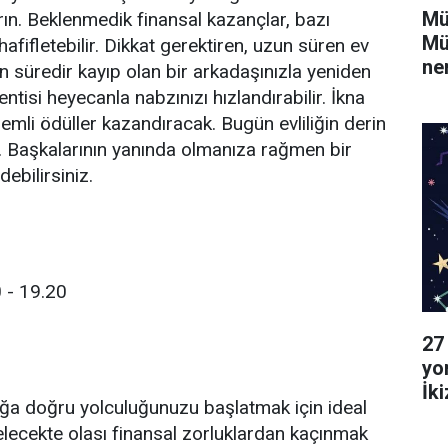
Mü
ın. Beklenmedik finansal kazançlar, bazı
Mü
hafifletebilir. Dikkat gerektiren, uzun süren ev
ne
Uzun süredir kayıp olan bir arkadaşınızla yeniden
ntisi heyecanla nabzınızı hızlandırabilir. İkna
nemli ödüller kazandıracak. Bugün evliliğin derin
. Başkalarının yanında olmanıza rağmen bir
debilirsiniz.
 - 19.20
27
yo
İk
ığa doğru yolculuğunuzu başlatmak için ideal
Ya
Gelecekte olası finansal zorluklardan kaçınmak