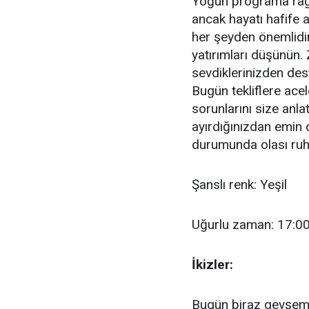
Yoğun programa rağ
ancak hayatı hafife
her şeyden önemlidir
yatırımları düşünün.
sevdiklerinizden dest
Bugün tekliflere acele
sorunlarını size anla
ayırdığınızdan emin o
durumunda olası ruh h
Şanslı renk: Yeşil
Uğurlu zaman: 17:00
İkizler:
Bugün biraz gevşeme