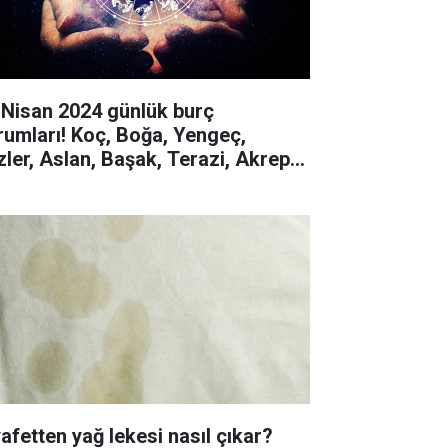
 Nisan 2024 günlük burç
rumları! Koç, Boğa, Yengeç,
izler, Aslan, Başak, Terazi, Akrep,
y, Oğlak, Kova, Balık
yafetten yağ lekesi nasıl çıkar?