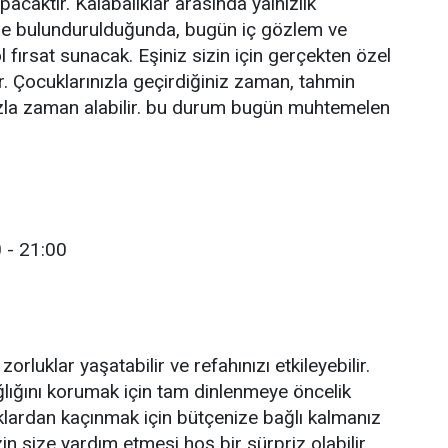
pacaktır. Kalabalıklar arasında yalnızlık
de bulundurulduğunda, bugün iç gözlem ve
l fırsat sunacak. Eşiniz sizin için gerçekten özel
r. Çocuklarınızla geçirdiğiniz zaman, tahmin
azla zaman alabilir. bu durum bugün muhtemelen
 - 21:00
 zorluklar yaşatabilir ve refahınızı etkileyebilir.
ağlığını korumak için tam dinlenmeye öncelik
uklardan kaçınmak için bütçenize bağlı kalmanız
in size yardım etmesi hoş bir sürpriz olabilir.