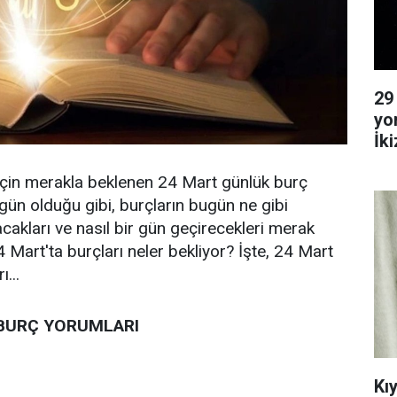
29
yo
İk
Ya
ı için merakla beklenen 24 Mart günlük burç
 gün olduğu gibi, burçların bugün ne gibi
acakları ve nasıl bir gün geçirecekleri merak
 Mart'ta burçları neler bekliyor? İşte, 24 Mart
...
BURÇ YORUMLARI
Kı