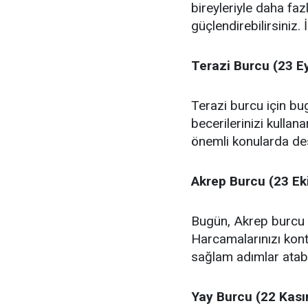
bireyleriyle daha faz
güçlendirebilirsiniz. 
Terazi Burcu (23 Ey
Terazi burcu için bugü
becerilerinizi kullan
önemli konularda dest
Akrep Burcu (23 Ek
Bugün, Akrep burcu i
Harcamalarınızı kont
sağlam adımlar atabi
Yay Burcu (22 Kasım