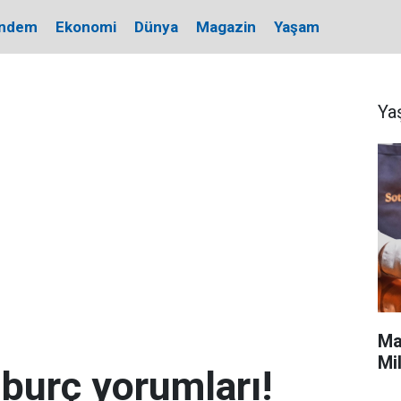
ndem
Ekonomi
Dünya
Magazin
Yaşam
Ya
Ma
Mi
burç yorumları!