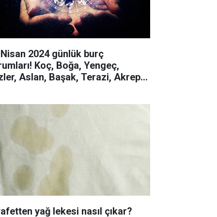
 Nisan 2024 günlük burç
rumları! Koç, Boğa, Yengeç,
izler, Aslan, Başak, Terazi, Akrep,
y, Oğlak, Kova, Balık
yafetten yağ lekesi nasıl çıkar?