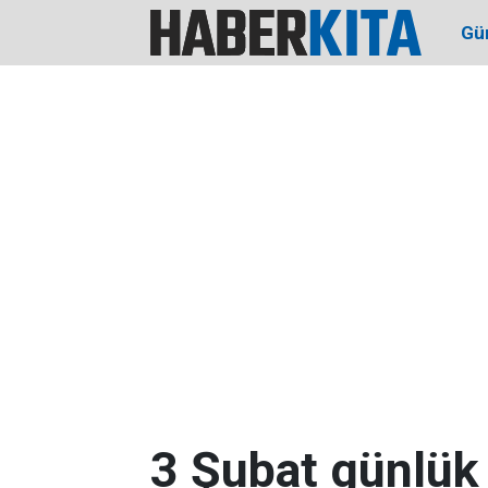
Gü
3 Şubat günlük 