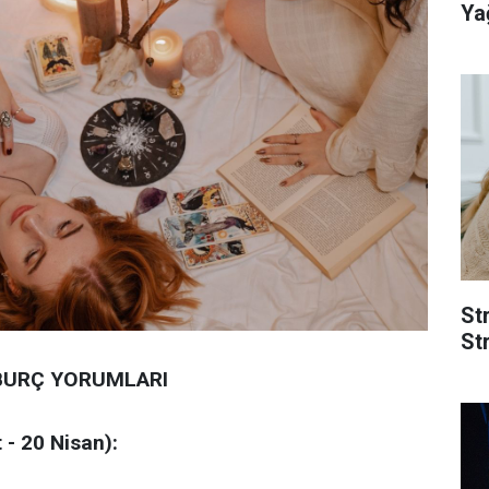
Yağ
St
Str
BURÇ YORUMLARI
 - 20 Nisan):