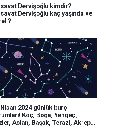
savat Dervişoğlu kimdir?
savat Dervişoğlu kaç yaşında ve
reli?
 Nisan 2024 günlük burç
rumları! Koç, Boğa, Yengeç,
izler, Aslan, Başak, Terazi, Akrep,
y, Oğlak, Kova, Balık