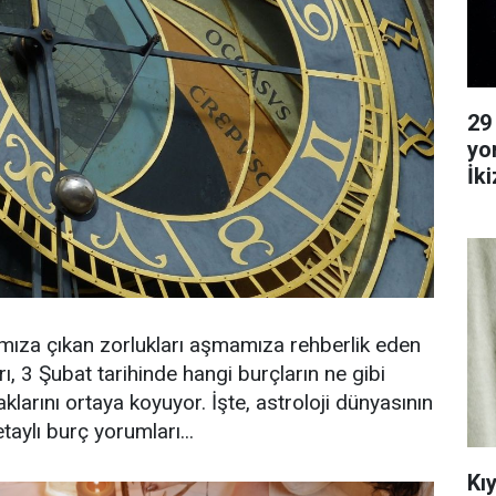
29
yo
İk
Ya
mıza çıkan zorlukları aşmamıza rehberlik eden
, 3 Şubat tarihinde hangi burçların ne gibi
aklarını ortaya koyuyor. İşte, astroloji dünyasının
taylı burç yorumları...
Kı