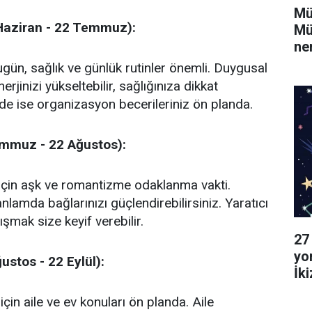
Mü
Haziran - 22 Temmuz):
Mü
ne
gün, sağlık ve günlük rutinler önemli. Duygusal
rjinizi yükseltebilir, sağlığınıza dikkat
inde ise organizasyon becerileriniz ön planda.
emmuz - 22 Ağustos):
için aşk ve romantizme odaklanma vakti.
anlamda bağlarınızı güçlendirebilirsiniz. Yaratıcı
ışmak size keyif verebilir.
27
yo
stos - 22 Eylül):
İk
Ya
in aile ve ev konuları ön planda. Aile