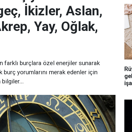
ç, İkizler, Aslan,
Akrep, Yay, Oğlak,
n farklı burçlara özel enerjiler sunarak
Rü
ük burç yorumlarını merak edenler için
ge
ilgiler...
iş