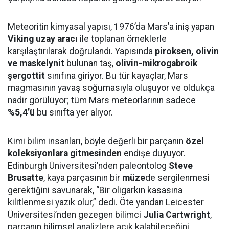
Meteoritin kimyasal yapısı, 1976’da Mars’a iniş yapan
Viking uzay aracı
ile toplanan örneklerle
karşılaştırılarak doğrulandı. Yapısında
piroksen, olivin
ve maskelynit
bulunan taş,
olivin-mikrogabroik
şergottit
sınıfına giriyor. Bu tür kayaçlar, Mars
magmasının yavaş soğumasıyla oluşuyor ve oldukça
nadir görülüyor; tüm Mars meteorlarının sadece
%5,4’ü
bu sınıfta yer alıyor.
Kimi bilim insanları, böyle değerli bir parçanın
özel
koleksiyonlara gitmesinden
endişe duyuyor.
Edinburgh Üniversitesi’nden paleontolog
Steve
Brusatte
, kaya parçasının bir
müze
de sergilenmesi
gerektiğini savunarak, “Bir oligarkın kasasına
kilitlenmesi yazık olur,” dedi. Öte yandan Leicester
Üniversitesi’nden gezegen bilimci
Julia Cartwright
,
parçanın bilimsel analizlere açık kalabileceğini