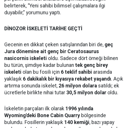
belirterek, “Yeni sahibi bilimsel çalışmalara ilgi
duyabilir,” yorumunu yaptı.
DİNOZOR İSKELETİ TARİHE GEÇTİ
Gecenin en dikkat çeken satışlarından biri de,
geç
Jura dönemine ait genç bir Ceratosaurus
nasicornis iskeleti
oldu. Sadece dört örneği bilinen
bu türün, şimdiye kadar bulunan
tek genç birey
iskeleti
olan bu fosili için
6 teklif sahibi
arasında
yaklaşık
6 dakikalık bir kıyasıya rekabet yaşandı
. Açık
artırma sonunda iskelet,
26 milyon dolara
satıldı; ek
ücretlerle birlikte nihai tutar
30,5 milyon dolar
oldu.
İskeletin parçaları ilk olarak
1996 yılında
Wyoming'deki Bone Cabin Quarry
bölgesinde
bulundu. Fosillerin yaklaşık
140 kemiği
, bazı yapay