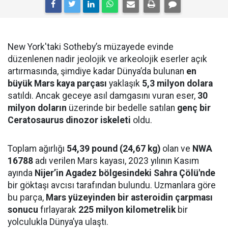
New York'taki Sotheby’s müzayede evinde
düzenlenen nadir jeolojik ve arkeolojik eserler açık
artırmasında, şimdiye kadar Dünya’da bulunan
en
büyük Mars kaya parçası
yaklaşık
5,3 milyon dolara
satıldı. Ancak geceye asıl damgasını vuran eser,
30
milyon doların
üzerinde bir bedelle satılan
genç bir
Ceratosaurus dinozor iskeleti
oldu.
Toplam ağırlığı
54,39 pound (24,67 kg)
olan ve
NWA
16788
adı verilen Mars kayası, 2023 yılının Kasım
ayında
Nijer’in Agadez bölgesindeki Sahra Çölü'nde
bir göktaşı avcısı tarafından bulundu. Uzmanlara göre
bu parça,
Mars yüzeyinden bir asteroidin çarpması
sonucu
fırlayarak
225 milyon kilometrelik
bir
yolculukla Dünya’ya ulaştı.