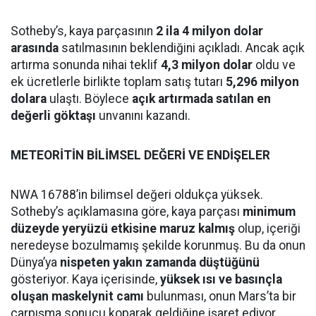
Sotheby’s, kaya parçasının
2 ila 4 milyon dolar
arasında
satılmasının beklendiğini açıkladı. Ancak açık
artırma sonunda nihai teklif
4,3 milyon dolar
oldu ve
ek ücretlerle birlikte toplam satış tutarı
5,296 milyon
dolara
ulaştı. Böylece
açık artırmada satılan en
değerli göktaşı
unvanını kazandı.
METEORİTİN BİLİMSEL DEĞERİ VE ENDİŞELER
NWA 16788’in bilimsel değeri oldukça yüksek.
Sotheby’s açıklamasına göre, kaya parçası
minimum
düzeyde yeryüzü etkisine maruz kalmış
olup, içeriği
neredeyse bozulmamış şekilde korunmuş. Bu da onun
Dünya’ya
nispeten yakın zamanda düştüğünü
gösteriyor. Kaya içerisinde,
yüksek ısı ve basınçla
oluşan maskelynit camı
bulunması, onun Mars’ta bir
çarpışma sonucu koparak geldiğine işaret ediyor.