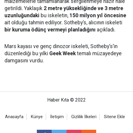
malzemelerle tamamlanarak sergilenmeye hazır hale
getirildi. Yaklaşık
2 metre yüksekliğinde ve 3 metre
uzunluğundaki
bu iskeletin,
150 milyon yıl öncesine
ait olduğu tahmin ediliyor. Sotheby’s, alıcının iskeleti
bir kuruma ödünç vermeyi planladığını
açıkladı.
Mars kayası ve genç dinozor iskeleti, Sotheby’s’in
düzenlediği bu yılki
Geek Week
temalı müzayedeye
damgasını vurdu.
Haber Kıta © 2022
Anasayfa
Künye
İletişim
Gizlilik İlkeleri
Sitene Ekle