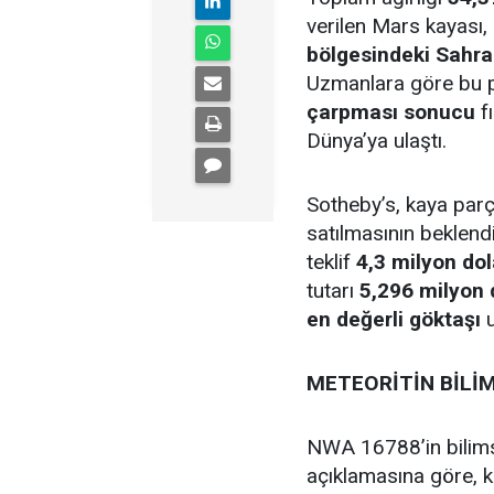
verilen Mars kayası,
bölgesindeki Sahra
Uzmanlara göre bu 
çarpması sonucu
f
Dünya’ya ulaştı.
Sotheby’s, kaya par
satılmasının beklend
teklif
4,3 milyon dol
tutarı
5,296 milyon 
en değerli göktaşı
u
METEORİTİN BİLİM
NWA 16788’in bilims
açıklamasına göre, 