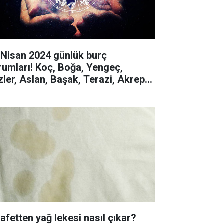
 Nisan 2024 günlük burç
rumları! Koç, Boğa, Yengeç,
izler, Aslan, Başak, Terazi, Akrep,
y, Oğlak, Kova, Balık
yafetten yağ lekesi nasıl çıkar?