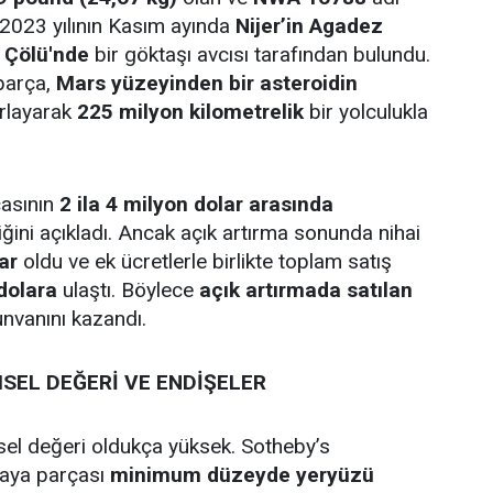
 2023 yılının Kasım ayında
Nijer’in Agadez
 Çölü'nde
bir göktaşı avcısı tarafından bulundu.
parça,
Mars yüzeyinden bir asteroidin
ırlayarak
225 milyon kilometrelik
bir yolculukla
çasının
2 ila 4 milyon dolar arasında
iğini açıkladı. Ancak açık artırma sonunda nihai
ar
oldu ve ek ücretlerle birlikte toplam satış
dolara
ulaştı. Böylece
açık artırmada satılan
nvanını kazandı.
SEL DEĞERİ VE ENDİŞELER
el değeri oldukça yüksek. Sotheby’s
kaya parçası
minimum düzeyde yeryüzü