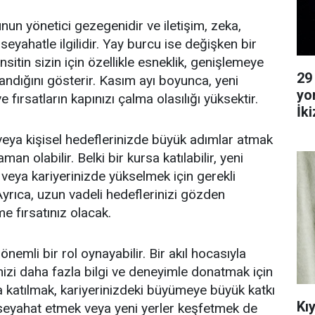
un yönetici gezegenidir ve iletişim, zeka,
 seyahatle ilgilidir. Yay burcu ise değişken bir
nsitin sizin için özellikle esneklik, genişlemeye
29
dığını gösterir. Kasım ayı boyunca, yeni
yo
ve fırsatların kapınızı çalma olasılığı yüksektir.
İk
Ya
 veya kişisel hedeflerinizde büyük adımlar atmak
n olabilir. Belki bir kursa katılabilir, yeni
 veya kariyerinizde yükselmek için gerekli
. Ayrıca, uzun vadeli hedeflerinizi gözden
e fırsatınız olacak.
emli bir rol oynayabilir. Bir akıl hocasıyla
izi daha fazla bilgi ve deneyimle donatmak için
 katılmak, kariyerinizdeki büyümeye büyük katkı
Kı
, seyahat etmek veya yeni yerler keşfetmek de