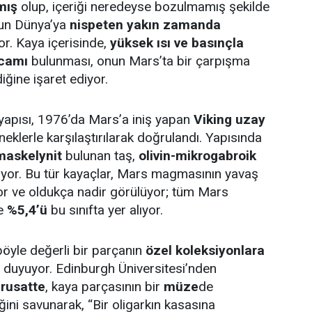
mış
olup, içeriği neredeyse bozulmamış şekilde
un Dünya’ya
nispeten yakın zamanda
r. Kaya içerisinde,
yüksek ısı ve basınçla
 camı
bulunması, onun Mars’ta bir çarpışma
ğine işaret ediyor.
yapısı, 1976’da Mars’a iniş yapan
Viking uzay
neklerle karşılaştırılarak doğrulandı. Yapısında
 maskelynit
bulunan taş,
olivin-mikrogabroik
riyor. Bu tür kayaçlar, Mars magmasının yavaş
r ve oldukça nadir görülüyor; tüm Mars
ce
%5,4’ü
bu sınıfta yer alıyor.
 böyle değerli bir parçanın
özel koleksiyonlara
 duyuyor. Edinburgh Üniversitesi’nden
rusatte
, kaya parçasının bir
müze
de
ğini savunarak, “Bir oligarkın kasasına