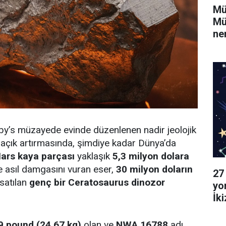
Mü
Mü
ne
by’s müzayede evinde düzenlenen nadir jeolojik
r açık artırmasında, şimdiye kadar Dünya’da
ars kaya parçası
yaklaşık
5,3 milyon dolara
e asıl damgasını vuran eser,
30 milyon doların
27
 satılan
genç bir Ceratosaurus dinozor
yo
İk
Ya
9 pound (24,67 kg)
olan ve
NWA 16788
adı