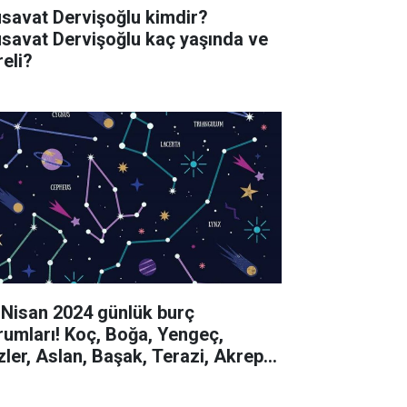
savat Dervişoğlu kimdir?
savat Dervişoğlu kaç yaşında ve
reli?
 Nisan 2024 günlük burç
rumları! Koç, Boğa, Yengeç,
izler, Aslan, Başak, Terazi, Akrep,
y, Oğlak, Kova, Balık