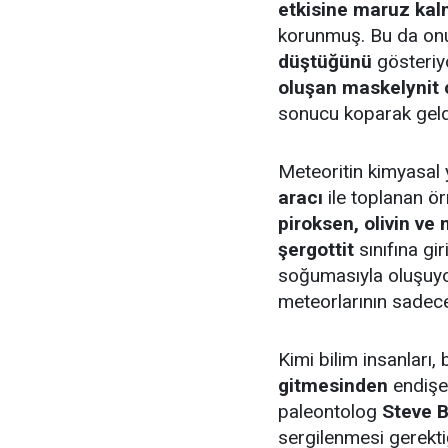
etkisine maruz kal
korunmuş. Bu da on
düştüğünü
gösteriyo
oluşan maskelynit
sonucu koparak geldi
Meteoritin kimyasal 
aracı
ile toplanan ör
piroksen, olivin ve
şergottit
sınıfına gi
soğumasıyla oluşuyo
meteorlarının sade
Kimi bilim insanları,
gitmesinden
endişe
paleontolog
Steve B
sergilenmesi gerekti