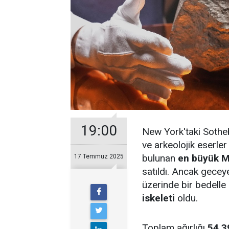
19:00
New York'taki Sothe
ve arkeolojik eserle
bulunan
en büyük M
17 Temmuz 2025
satıldı. Ancak gecey
üzerinde bir bedelle
iskeleti
oldu.
Toplam ağırlığı
54,3