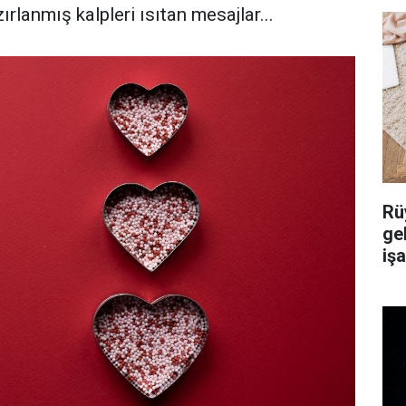
ırlanmış kalpleri ısıtan mesajlar...
Rü
ge
iş