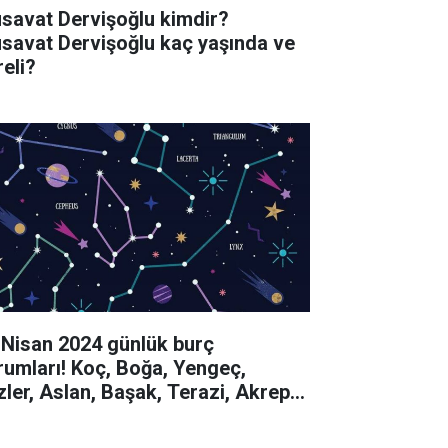
savat Dervişoğlu kimdir?
savat Dervişoğlu kaç yaşında ve
reli?
 Nisan 2024 günlük burç
rumları! Koç, Boğa, Yengeç,
izler, Aslan, Başak, Terazi, Akrep,
y, Oğlak, Kova, Balık