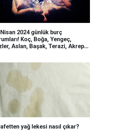
 Nisan 2024 günlük burç
rumları! Koç, Boğa, Yengeç,
izler, Aslan, Başak, Terazi, Akrep,
y, Oğlak, Kova, Balık
yafetten yağ lekesi nasıl çıkar?