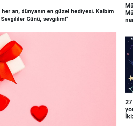
Mü
 her an, dünyanın en güzel hediyesi. Kalbim
Mü
Sevgililer Günü, sevgilim!"
ne
27
yo
İk
Ya