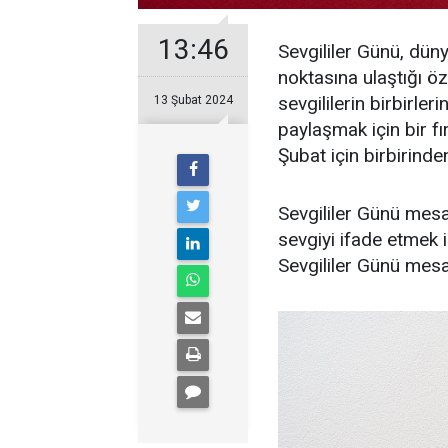
13:46
Sevgililer Günü, dün
noktasına ulaştığı öz
sevgililerin birbirler
13 Şubat 2024
paylaşmak için bir fı
Şubat için birbirind
Sevgililer Günü mesaj
sevgiyi ifade etmek iç
Sevgililer Günü mesajl