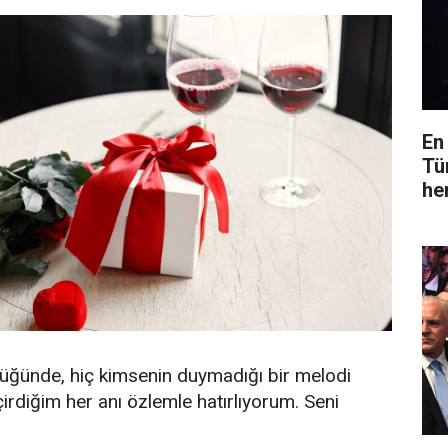
En
Tü
he
üğünde, hiç kimsenin duymadığı bir melodi
irdiğim her anı özlemle hatırlıyorum. Seni