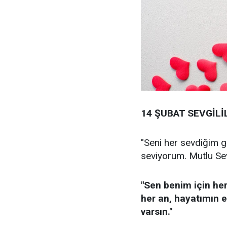
14 ŞUBAT SEVGİL
"Seni her sevdiğim 
seviyorum. Mutlu Sev
"Sen benim için he
her an, hayatımın e
varsın."