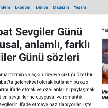
ndem
Ekonomi
Dünya
Magazin
Yaşam
bat Sevgiler Günü
Ya
sal, anlamlı, farklı
iler Günü sözleri
omantizmin ve aşkın zirveye çıktığı özel bir
ubat'ta geleneksel olarak kutlanan bu özel
ularını ifade etmek ve özel anlarını paylaşmak
Ma
ftler, sevgililerine duygusal ve romantik
Mi
gilerini ifade etmeye hazırlanıyorlar. İşte,