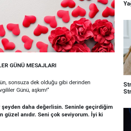
Yağ
İLER GÜNÜ MESAJLARI
gün, sonsuza dek olduğu gibi derinden
St
gililer Günü, aşkım!"
Str
r şeyden daha değerlisin. Seninle geçirdiğim
n güzel anıdır. Seni çok seviyorum. İyi ki