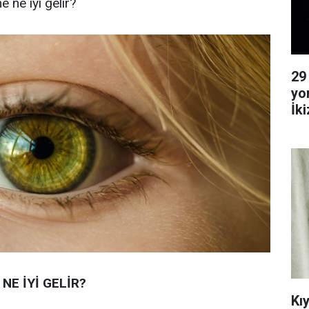
 ne iyi gelir?
29
yo
İk
Ya
NE İYİ GELİR?
Kı