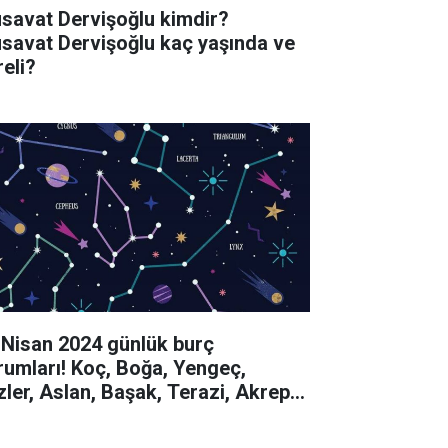
savat Dervişoğlu kimdir?
savat Dervişoğlu kaç yaşında ve
reli?
 Nisan 2024 günlük burç
rumları! Koç, Boğa, Yengeç,
izler, Aslan, Başak, Terazi, Akrep,
y, Oğlak, Kova, Balık