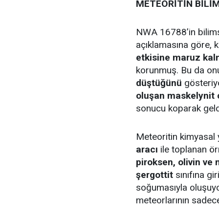
METEORİTİN BİLİM
NWA 16788’in bilims
açıklamasına göre, 
etkisine maruz kal
korunmuş. Bu da on
düştüğünü
gösteriyo
oluşan maskelynit
sonucu koparak geldi
Meteoritin kimyasal 
aracı
ile toplanan ör
piroksen, olivin ve
şergottit
sınıfına gi
soğumasıyla oluşuyo
meteorlarının sade