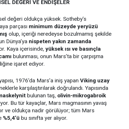
SEL DEĞERİ VE ENDİŞELER
el değeri oldukça yüksek. Sotheby’s
kaya parçası
minimum düzeyde yeryüzü
mış
olup, içeriği neredeyse bozulmamış şekilde
un Dünya’ya
nispeten yakın zamanda
r. Kaya içerisinde,
yüksek ısı ve basınçla
 camı
bulunması, onun Mars’ta bir çarpışma
ğine işaret ediyor.
yapısı, 1976’da Mars’a iniş yapan
Viking uzay
neklerle karşılaştırılarak doğrulandı. Yapısında
 maskelynit
bulunan taş,
olivin-mikrogabroik
riyor. Bu tür kayaçlar, Mars magmasının yavaş
r ve oldukça nadir görülüyor; tüm Mars
ce
%5,4’ü
bu sınıfta yer alıyor.