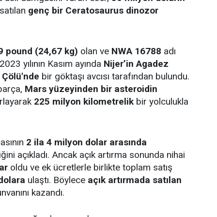
 satılan
genç bir Ceratosaurus dinozor
9 pound (24,67 kg)
olan ve
NWA 16788
adı
 2023 yılının Kasım ayında
Nijer’in Agadez
 Çölü'nde
bir göktaşı avcısı tarafından bulundu.
parça,
Mars yüzeyinden bir asteroidin
ırlayarak
225 milyon kilometrelik
bir yolculukla
çasının
2 ila 4 milyon dolar arasında
iğini açıkladı. Ancak açık artırma sonunda nihai
ar
oldu ve ek ücretlerle birlikte toplam satış
dolara
ulaştı. Böylece
açık artırmada satılan
nvanını kazandı.