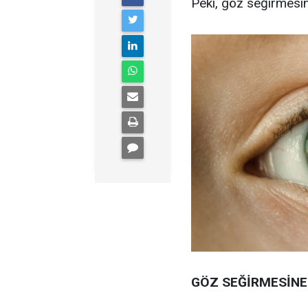
Peki, göz seğirmesine
GÖZ SEĞİRMESİNE 