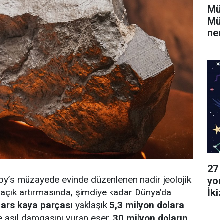
Mü
Mü
ne
27
by’s müzayede evinde düzenlenen nadir jeolojik
yo
r açık artırmasında, şimdiye kadar Dünya’da
İk
Ya
ars kaya parçası
yaklaşık
5,3 milyon dolara
e asıl damgasını vuran eser,
30 milyon doların