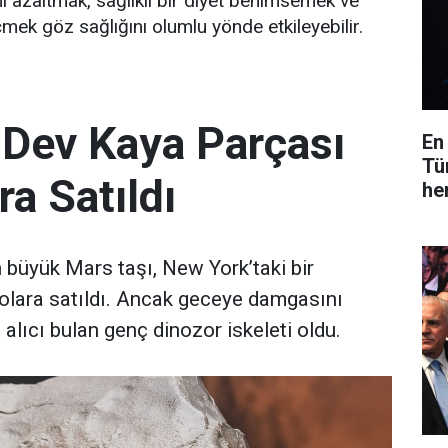
i azaltmak, sağlıklı bir diyet benimsemek ve
çmek göz sağlığını olumlu yönde etkileyebilir.
 Dev Kaya Parçası
En
Tü
ra Satıldı
he
büyük Mars taşı, New York’taki bir
olara satıldı. Ancak geceye damgasını
 alıcı bulan genç dinozor iskeleti oldu.