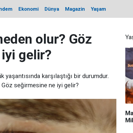
ndem
Ekonomi
Dünya
Magazin
Yaşam
neden olur? Göz
Ya
yi gelir?
ük yaşantısında karşılaştığı bir durumdur.
 Göz seğirmesine ne iyi gelir?
Ma
Mi