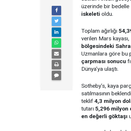
üzerinde bir bedelle
iskeleti
oldu.
Toplam ağırlığı
54,3
verilen Mars kayası,
bölgesindeki Sahra
Uzmanlara göre bu 
çarpması sonucu
f
Dünya’ya ulaştı.
Sotheby’s, kaya par
satılmasının beklend
teklif
4,3 milyon dol
tutarı
5,296 milyon 
en değerli göktaşı
u