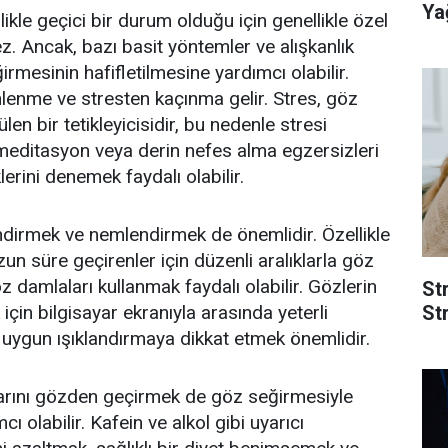
Yağ
kle geçici bir durum olduğu için genellikle özel
z. Ancak, bazı basit yöntemler ve alışkanlık
ğirmesinin hafifletilmesine yardımcı olabilir.
nlenme ve stresten kaçınma gelir. Stres, göz
len bir tetikleyicisidir, bu nedenle stresi
meditasyon veya derin nefes alma egzersizleri
lerini denemek faydalı olabilir.
endirmek ve nemlendirmek de önemlidir. Özellikle
un süre geçirenler için düzenli aralıklarla göz
 damlaları kullanmak faydalı olabilir. Gözlerin
St
Str
çin bilgisayar ekranıyla arasında yeterli
uygun ışıklandırmaya dikkat etmek önemlidir.
larını gözden geçirmek de göz seğirmesiyle
 olabilir. Kafein ve alkol gibi uyarıcı