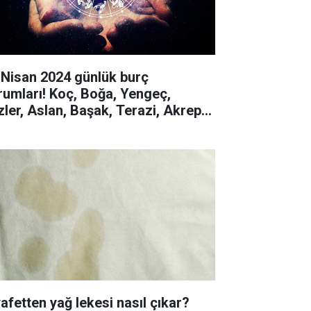
 Nisan 2024 günlük burç
rumları! Koç, Boğa, Yengeç,
izler, Aslan, Başak, Terazi, Akrep,
y, Oğlak, Kova, Balık
yafetten yağ lekesi nasıl çıkar?