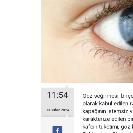
11:54
Göz seğirmesi, birçok
olarak kabul edilen r
kapağının istemsiz ve
09 Şubat 2024
karakterize edilen b
kafein tüketimi, göz k