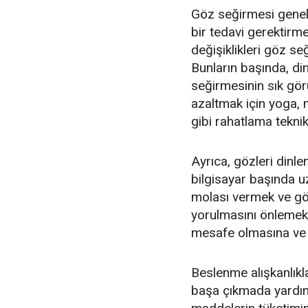
Göz seğirmesi genelli
bir tedavi gerektirme
değişiklikleri göz se
Bunların başında, di
seğirmesinin sık görü
azaltmak için yoga, 
gibi rahatlama teknik
Ayrıca, gözleri dinl
bilgisayar başında uz
molası vermek ve göz
yorulmasını önlemek i
mesafe olmasına ve 
Beslenme alışkanlık
başa çıkmada yardımcı