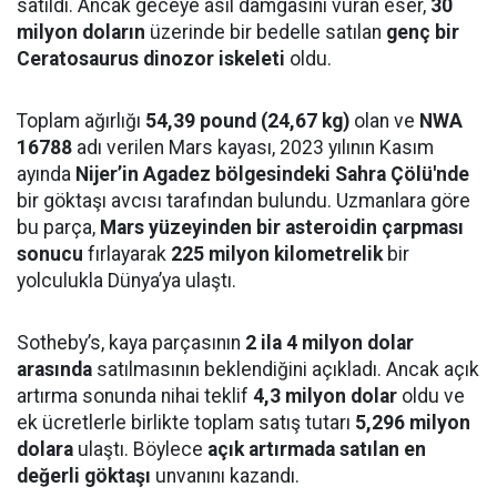
satıldı. Ancak geceye asıl damgasını vuran eser,
30
milyon doların
üzerinde bir bedelle satılan
genç bir
Ceratosaurus dinozor iskeleti
oldu.
Toplam ağırlığı
54,39 pound (24,67 kg)
olan ve
NWA
16788
adı verilen Mars kayası, 2023 yılının Kasım
ayında
Nijer’in Agadez bölgesindeki Sahra Çölü'nde
bir göktaşı avcısı tarafından bulundu. Uzmanlara göre
bu parça,
Mars yüzeyinden bir asteroidin çarpması
sonucu
fırlayarak
225 milyon kilometrelik
bir
yolculukla Dünya’ya ulaştı.
Sotheby’s, kaya parçasının
2 ila 4 milyon dolar
arasında
satılmasının beklendiğini açıkladı. Ancak açık
artırma sonunda nihai teklif
4,3 milyon dolar
oldu ve
ek ücretlerle birlikte toplam satış tutarı
5,296 milyon
dolara
ulaştı. Böylece
açık artırmada satılan en
değerli göktaşı
unvanını kazandı.