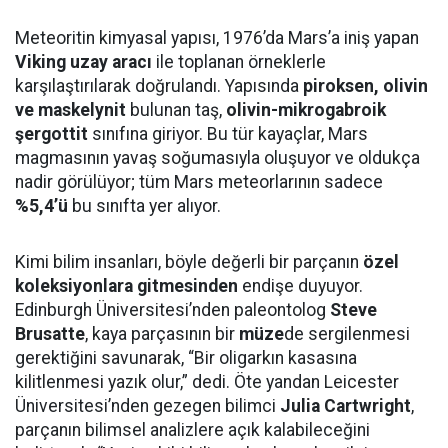
Meteoritin kimyasal yapısı, 1976’da Mars’a iniş yapan
Viking uzay aracı
ile toplanan örneklerle
karşılaştırılarak doğrulandı. Yapısında
piroksen, olivin
ve maskelynit
bulunan taş,
olivin-mikrogabroik
şergottit
sınıfına giriyor. Bu tür kayaçlar, Mars
magmasının yavaş soğumasıyla oluşuyor ve oldukça
nadir görülüyor; tüm Mars meteorlarının sadece
%5,4’ü
bu sınıfta yer alıyor.
Kimi bilim insanları, böyle değerli bir parçanın
özel
koleksiyonlara gitmesinden
endişe duyuyor.
Edinburgh Üniversitesi’nden paleontolog
Steve
Brusatte
, kaya parçasının bir
müze
de sergilenmesi
gerektiğini savunarak, “Bir oligarkın kasasına
kilitlenmesi yazık olur,” dedi. Öte yandan Leicester
Üniversitesi’nden gezegen bilimci
Julia Cartwright
,
parçanın bilimsel analizlere açık kalabileceğini