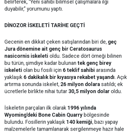
belirterek, “Yeni sahibi bilimsel çalışmalara ilgi
duyabilir,” yorumunu yaptı.
DİNOZOR İSKELETİ TARİHE GEÇTİ
Gecenin en dikkat çeken satışlarından biri de,
geç
Jura dönemine ait genç bir Ceratosaurus
nasicornis iskeleti
oldu. Sadece dört örneği bilinen
bu türün, şimdiye kadar bulunan
tek genç birey
iskeleti
olan bu fosili için
6 teklif sahibi
arasında
yaklaşık
6 dakikalık bir kıyasıya rekabet yaşandı
. Açık
artırma sonunda iskelet,
26 milyon dolara
satıldı; ek
ücretlerle birlikte nihai tutar
30,5 milyon dolar
oldu.
İskeletin parçaları ilk olarak
1996 yılında
Wyoming'deki Bone Cabin Quarry
bölgesinde
bulundu. Fosillerin yaklaşık
140 kemiği
, bazı yapay
malzemelerle tamamlanarak sergilenmeye hazır hale