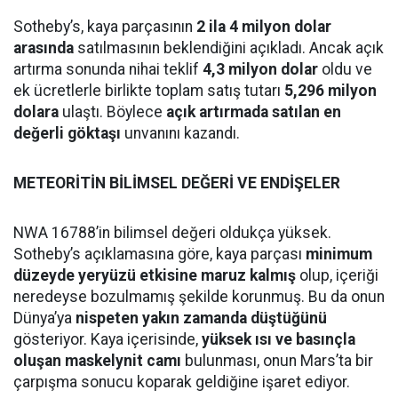
Sotheby’s, kaya parçasının
2 ila 4 milyon dolar
arasında
satılmasının beklendiğini açıkladı. Ancak açık
artırma sonunda nihai teklif
4,3 milyon dolar
oldu ve
ek ücretlerle birlikte toplam satış tutarı
5,296 milyon
dolara
ulaştı. Böylece
açık artırmada satılan en
değerli göktaşı
unvanını kazandı.
METEORİTİN BİLİMSEL DEĞERİ VE ENDİŞELER
NWA 16788’in bilimsel değeri oldukça yüksek.
Sotheby’s açıklamasına göre, kaya parçası
minimum
düzeyde yeryüzü etkisine maruz kalmış
olup, içeriği
neredeyse bozulmamış şekilde korunmuş. Bu da onun
Dünya’ya
nispeten yakın zamanda düştüğünü
gösteriyor. Kaya içerisinde,
yüksek ısı ve basınçla
oluşan maskelynit camı
bulunması, onun Mars’ta bir
çarpışma sonucu koparak geldiğine işaret ediyor.