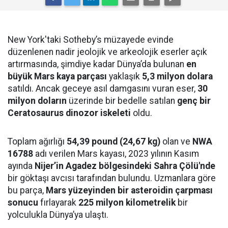
New York'taki Sotheby’s müzayede evinde
düzenlenen nadir jeolojik ve arkeolojik eserler açık
artırmasında, şimdiye kadar Dünya’da bulunan
en
büyük Mars kaya parçası
yaklaşık
5,3 milyon dolara
satıldı. Ancak geceye asıl damgasını vuran eser,
30
milyon doların
üzerinde bir bedelle satılan
genç bir
Ceratosaurus dinozor iskeleti
oldu.
Toplam ağırlığı
54,39 pound (24,67 kg)
olan ve
NWA
16788
adı verilen Mars kayası, 2023 yılının Kasım
ayında
Nijer’in Agadez bölgesindeki Sahra Çölü'nde
bir göktaşı avcısı tarafından bulundu. Uzmanlara göre
bu parça,
Mars yüzeyinden bir asteroidin çarpması
sonucu
fırlayarak
225 milyon kilometrelik
bir
yolculukla Dünya’ya ulaştı.