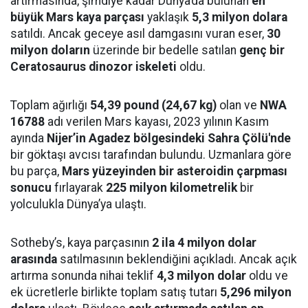
artırmasında, şimdiye kadar Dünya’da bulunan
en
büyük Mars kaya parçası
yaklaşık
5,3 milyon dolara
satıldı. Ancak geceye asıl damgasını vuran eser,
30
milyon doların
üzerinde bir bedelle satılan
genç bir
Ceratosaurus dinozor iskeleti
oldu.
Toplam ağırlığı
54,39 pound (24,67 kg)
olan ve
NWA
16788
adı verilen Mars kayası, 2023 yılının Kasım
ayında
Nijer’in Agadez bölgesindeki Sahra Çölü'nde
bir göktaşı avcısı tarafından bulundu. Uzmanlara göre
bu parça,
Mars yüzeyinden bir asteroidin çarpması
sonucu
fırlayarak
225 milyon kilometrelik
bir
yolculukla Dünya’ya ulaştı.
Sotheby’s, kaya parçasının
2 ila 4 milyon dolar
arasında
satılmasının beklendiğini açıkladı. Ancak açık
artırma sonunda nihai teklif
4,3 milyon dolar
oldu ve
ek ücretlerle birlikte toplam satış tutarı
5,296 milyon