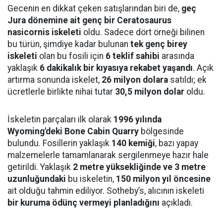
Gecenin en dikkat çeken satışlarından biri de,
geç
Jura dönemine ait genç bir Ceratosaurus
nasicornis iskeleti
oldu. Sadece dört örneği bilinen
bu türün, şimdiye kadar bulunan
tek genç birey
iskeleti
olan bu fosili için
6 teklif sahibi
arasında
yaklaşık
6 dakikalık bir kıyasıya rekabet yaşandı
. Açık
artırma sonunda iskelet,
26 milyon dolara
satıldı; ek
ücretlerle birlikte nihai tutar
30,5 milyon dolar
oldu.
İskeletin parçaları ilk olarak
1996 yılında
Wyoming'deki Bone Cabin Quarry
bölgesinde
bulundu. Fosillerin yaklaşık
140 kemiği
, bazı yapay
malzemelerle tamamlanarak sergilenmeye hazır hale
getirildi. Yaklaşık
2 metre yüksekliğinde ve 3 metre
uzunluğundaki
bu iskeletin,
150 milyon yıl öncesine
ait olduğu tahmin ediliyor. Sotheby’s, alıcının iskeleti
bir kuruma ödünç vermeyi planladığını
açıkladı.