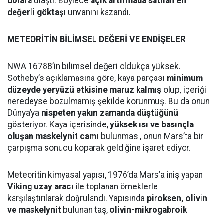
dolara
ulaştı. Böylece
açık artırmada satılan en
değerli göktaşı
unvanını kazandı.
METEORİTİN BİLİMSEL DEĞERİ VE ENDİŞELER
NWA 16788’in bilimsel değeri oldukça yüksek.
Sotheby’s açıklamasına göre, kaya parçası
minimum
düzeyde yeryüzü etkisine maruz kalmış
olup, içeriği
neredeyse bozulmamış şekilde korunmuş. Bu da onun
Dünya’ya
nispeten yakın zamanda düştüğünü
gösteriyor. Kaya içerisinde,
yüksek ısı ve basınçla
oluşan maskelynit camı
bulunması, onun Mars’ta bir
çarpışma sonucu koparak geldiğine işaret ediyor.
Meteoritin kimyasal yapısı, 1976’da Mars’a iniş yapan
Viking uzay aracı
ile toplanan örneklerle
karşılaştırılarak doğrulandı. Yapısında
piroksen, olivin
ve maskelynit
bulunan taş,
olivin-mikrogabroik