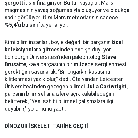
şergottit
sınıfına giriyor. Bu tür kayaçlar, Mars
magmasının yavaş soğumasıyla oluşuyor ve oldukça
nadir görülüyor; tüm Mars meteorlarının sadece
%5,4’ü
bu sınıfta yer alıyor.
Kimi bilim insanları, böyle değerli bir parçanın
özel
koleksiyonlara gitmesinden
endişe duyuyor.
Edinburgh Üniversitesi’nden paleontolog
Steve
Brusatte
, kaya parçasının bir
müze
de sergilenmesi
gerektiğini savunarak, “Bir oligarkın kasasına
kilitlenmesi yazık olur,” dedi. Öte yandan Leicester
Üniversitesi’nden gezegen bilimci
Julia Cartwright
,
parçanın bilimsel analizlere açık kalabileceğini
belirterek, “Yeni sahibi bilimsel çalışmalara ilgi
duyabilir,” yorumunu yaptı.
DİNOZOR İSKELETİ TARİHE GEÇTİ