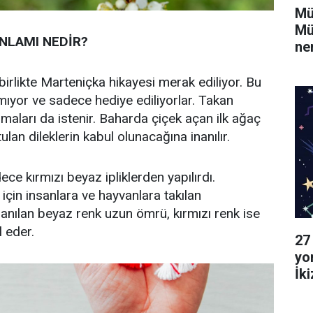
Mü
Mü
NLAMI NEDİR?
ne
e birlikte Marteniçka hikayesi merak ediliyor. Bu
namıyor ve sadece hediye ediliyorlar. Takan
unmaları da istenir. Baharda çiçek açan ilk ağaç
ulan dileklerin kabul olunacağına inanılır.
ece kırmızı beyaz ipliklerden yapılırdı.
in insanlara ve hayvanlara takılan
lanılan beyaz renk uzun ömrü, kırmızı renk ise
l eder.
27
yo
İk
Ya