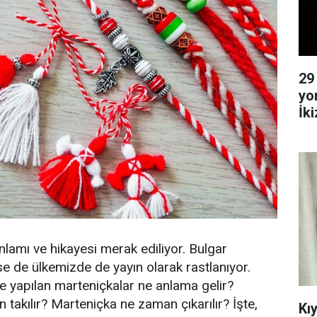
29
yo
İk
Ya
nlamı ve hikayesi merak ediliyor. Bulgar
se de ülkemizde de yayın olarak rastlanıyor.
le yapılan marteniçkalar ne anlama gelir?
takılır? Marteniçka ne zaman çıkarılır? İşte,
Kı