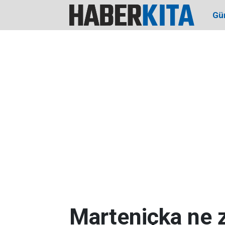
Gü
Marteniçka ne 