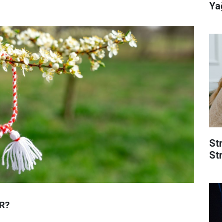
Yağ
St
Str
R?