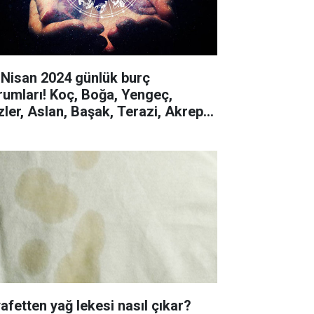
 Nisan 2024 günlük burç
rumları! Koç, Boğa, Yengeç,
izler, Aslan, Başak, Terazi, Akrep,
y, Oğlak, Kova, Balık
yafetten yağ lekesi nasıl çıkar?