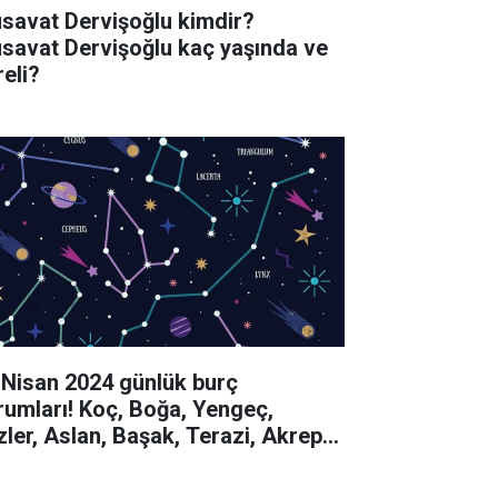
savat Dervişoğlu kimdir?
savat Dervişoğlu kaç yaşında ve
reli?
 Nisan 2024 günlük burç
rumları! Koç, Boğa, Yengeç,
izler, Aslan, Başak, Terazi, Akrep,
y, Oğlak, Kova, Balık