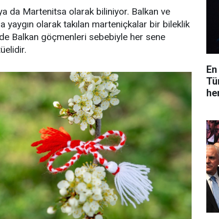
a da Martenitsa olarak biliniyor. Balkan ve
yaygın olarak takılan marteniçkalar bir bileklik
e de Balkan göçmenleri sebebiyle her sene
üelidir.
En
Tü
he