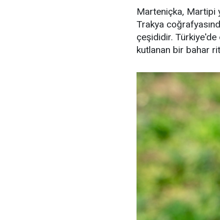
Marteniçka, Martipi y
Trakya coğrafyasında 
çeşididir. Türkiye'd
kutlanan bir bahar rit