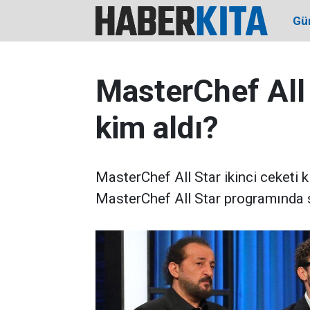
Gü
MasterChef All 
kim aldı?
MasterChef All Star ikinci ceketi 
MasterChef All Star programında s