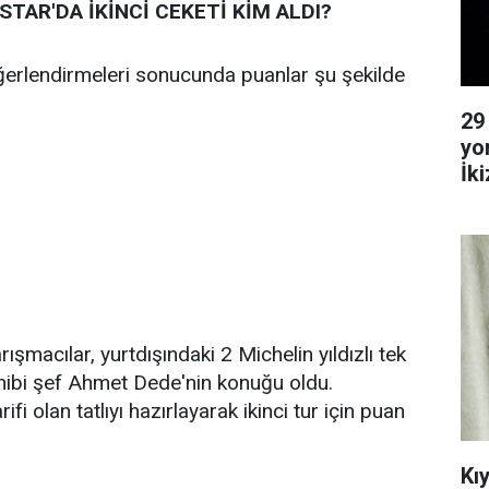
TAR'DA İKİNCİ CEKETİ KİM ALDI?
değerlendirmeleri sonucunda puanlar şu şekilde
29
yo
İk
Ya
ışmacılar, yurtdışındaki 2 Michelin yıldızlı tek
hibi şef Ahmet Dede'nin konuğu oldu.
rifi olan tatlıyı hazırlayarak ikinci tur için puan
Kı