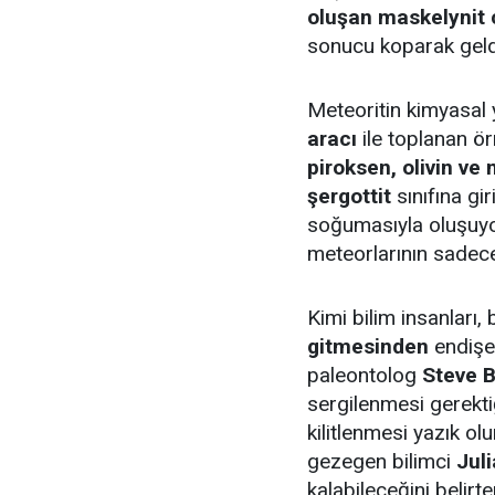
oluşan maskelynit
sonucu koparak geldi
Meteoritin kimyasal 
aracı
ile toplanan ör
piroksen, olivin ve
şergottit
sınıfına gi
soğumasıyla oluşuyo
meteorlarının sade
Kimi bilim insanları,
gitmesinden
endişe
paleontolog
Steve B
sergilenmesi gerekti
kilitlenmesi yazık ol
gezegen bilimci
Juli
kalabileceğini belirte