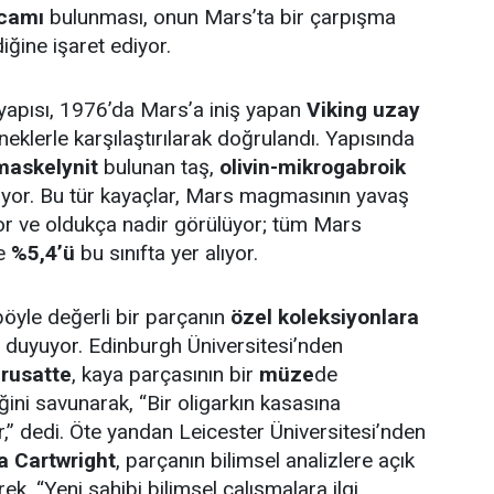
 camı
bulunması, onun Mars’ta bir çarpışma
ğine işaret ediyor.
yapısı, 1976’da Mars’a iniş yapan
Viking uzay
neklerle karşılaştırılarak doğrulandı. Yapısında
 maskelynit
bulunan taş,
olivin-mikrogabroik
riyor. Bu tür kayaçlar, Mars magmasının yavaş
r ve oldukça nadir görülüyor; tüm Mars
ce
%5,4’ü
bu sınıfta yer alıyor.
 böyle değerli bir parçanın
özel koleksiyonlara
 duyuyor. Edinburgh Üniversitesi’nden
rusatte
, kaya parçasının bir
müze
de
ğini savunarak, “Bir oligarkın kasasına
ur,” dedi. Öte yandan Leicester Üniversitesi’nden
a Cartwright
, parçanın bilimsel analizlere açık
rek, “Yeni sahibi bilimsel çalışmalara ilgi