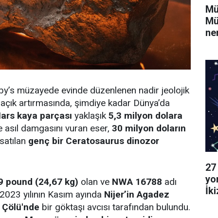
Mü
Mü
ne
by’s müzayede evinde düzenlenen nadir jeolojik
r açık artırmasında, şimdiye kadar Dünya’da
ars kaya parçası
yaklaşık
5,3 milyon dolara
e asıl damgasını vuran eser,
30 milyon doların
 satılan
genç bir Ceratosaurus dinozor
27
yo
9 pound (24,67 kg)
olan ve
NWA 16788
adı
İk
 2023 yılının Kasım ayında
Nijer’in Agadez
Ya
 Çölü'nde
bir göktaşı avcısı tarafından bulundu.