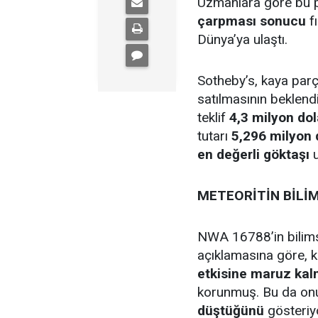
Uzmanlara göre bu 
çarpması sonucu
f
Dünya’ya ulaştı.
Sotheby’s, kaya par
satılmasının beklend
teklif
4,3 milyon dol
tutarı
5,296 milyon 
en değerli göktaşı
u
METEORİTİN BİLİM
NWA 16788’in bilims
açıklamasına göre, 
etkisine maruz kal
korunmuş. Bu da on
düştüğünü
gösteriyo