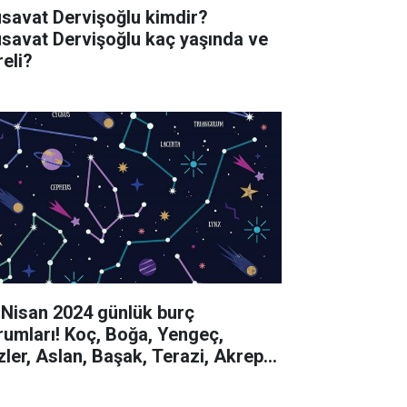
savat Dervişoğlu kimdir?
savat Dervişoğlu kaç yaşında ve
reli?
 Nisan 2024 günlük burç
rumları! Koç, Boğa, Yengeç,
izler, Aslan, Başak, Terazi, Akrep,
y, Oğlak, Kova, Balık