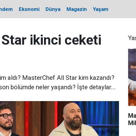
ndem
Ekonomi
Dünya
Magazin
Yaşam
Star ikinci ceketi
Ya
kim aldı? MasterChef All Star kim kazandı?
on bölümde neler yaşandı? İşte detaylar...
Ma
Mi