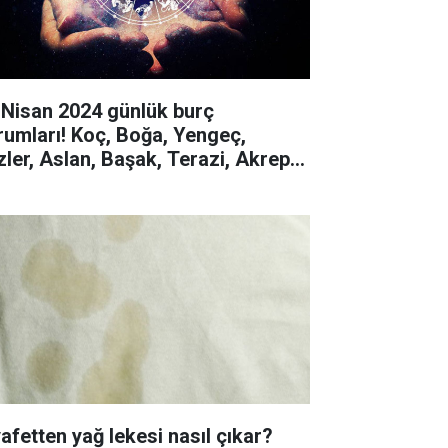
 Nisan 2024 günlük burç
rumları! Koç, Boğa, Yengeç,
izler, Aslan, Başak, Terazi, Akrep,
y, Oğlak, Kova, Balık
yafetten yağ lekesi nasıl çıkar?