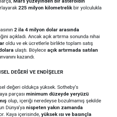
parça,
Mars yüzeyinden bir asteroidin
ırlayarak
225 milyon kilometrelik
bir yolculukla
çasının
2 ila 4 milyon dolar arasında
iğini açıkladı. Ancak açık artırma sonunda nihai
ar
oldu ve ek ücretlerle birlikte toplam satış
dolara
ulaştı. Böylece
açık artırmada satılan
nvanını kazandı.
SEL DEĞERİ VE ENDİŞELER
el değeri oldukça yüksek. Sotheby’s
kaya parçası
minimum düzeyde yeryüzü
mış
olup, içeriği neredeyse bozulmamış şekilde
un Dünya’ya
nispeten yakın zamanda
r. Kaya içerisinde,
yüksek ısı ve basınçla