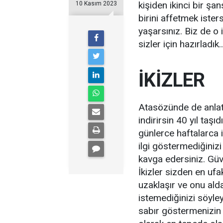
kişiden ikinci bir şa
10 Kasım 2023
birini affetmek ister
yaşarsınız. Biz de o 
sizler için hazırladık..
İKİZLER
Atasözünde de anlatıl
indirirsin 40 yıl taşı
günlerce haftalarca i
ilgi göstermediğinizi
kavga edersiniz. Güv
İkizler sizden en uf
uzaklaşır ve onu alda
istemediğinizi söyle
sabır göstermenizin 