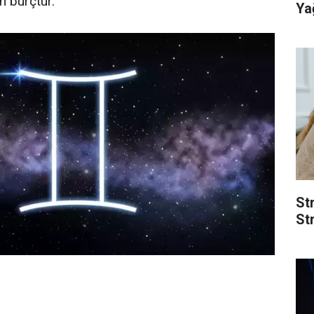
n burçtur.
Yağ
St
Str