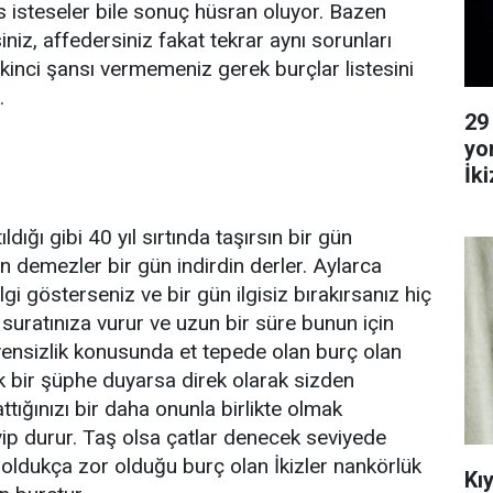
ns isteseler bile sonuç hüsran oluyor. Bazen
siniz, affedersiniz fakat tekrar aynı sorunları
ikinci şansı vermemeniz gerek burçlar listesini
.
29
yo
İk
Ya
dığı gibi 40 yıl sırtında taşırsın bir gün
dın demezler bir gün indirdin derler. Aylarca
lgi gösterseniz ve bir gün ilgisiz bırakırsanız hiç
 suratınıza vurur ve uzun bir süre bunun için
ensizlik konusunda et tepede olan burç olan
ak bir şüphe duyarsa direk olarak sizden
ttığınızı bir daha onunla birlikte olmak
yip durur. Taş olsa çatlar denecek seviyede
oldukça zor olduğu burç olan İkizler nankörlük
Kı