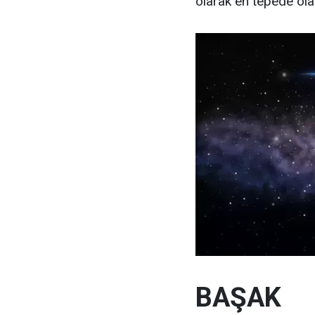
olarak en tepede ola
BAŞAK