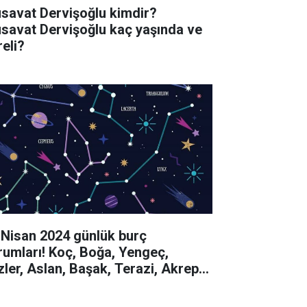
savat Dervişoğlu kimdir?
savat Dervişoğlu kaç yaşında ve
reli?
 Nisan 2024 günlük burç
rumları! Koç, Boğa, Yengeç,
izler, Aslan, Başak, Terazi, Akrep,
y, Oğlak, Kova, Balık