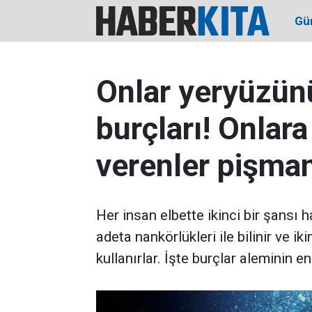
Gü
Onlar yeryüzün
burçları! Onlara
verenler pişma
Her insan elbette ikinci bir şansı h
adeta nankörlükleri ile bilinir ve i
kullanırlar. İşte burçlar aleminin en