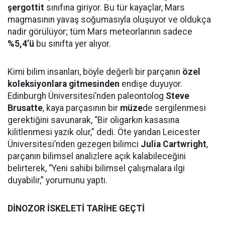
şergottit
sınıfına giriyor. Bu tür kayaçlar, Mars
magmasının yavaş soğumasıyla oluşuyor ve oldukça
nadir görülüyor; tüm Mars meteorlarının sadece
%5,4’ü
bu sınıfta yer alıyor.
Kimi bilim insanları, böyle değerli bir parçanın
özel
koleksiyonlara gitmesinden
endişe duyuyor.
Edinburgh Üniversitesi’nden paleontolog
Steve
Brusatte
, kaya parçasının bir
müze
de sergilenmesi
gerektiğini savunarak, “Bir oligarkın kasasına
kilitlenmesi yazık olur,” dedi. Öte yandan Leicester
Üniversitesi’nden gezegen bilimci
Julia Cartwright
,
parçanın bilimsel analizlere açık kalabileceğini
belirterek, “Yeni sahibi bilimsel çalışmalara ilgi
duyabilir,” yorumunu yaptı.
DİNOZOR İSKELETİ TARİHE GEÇTİ