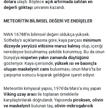
dolara
ulaştı. Böylece
açık artırmada satılan en
değerli göktaşı
unvanını kazandı.
METEORİTİN BİLİMSEL DEĞERİ VE ENDİŞELER
NWA 16788’in bilimsel değeri oldukça yüksek.
Sotheby’s açıklamasına göre, kaya parçası
minimum
düzeyde yeryüzü etkisine maruz kalmış
olup, içeriği
neredeyse bozulmamış şekilde korunmuş. Bu da onun
Dünya’ya
nispeten yakın zamanda düştüğünü
gösteriyor. Kaya içerisinde,
yüksek ısı ve basınçla
oluşan maskelynit camı
bulunması, onun Mars’ta bir
çarpışma sonucu koparak geldiğine işaret ediyor.
Meteoritin kimyasal yapısı, 1976’da Mars’a iniş yapan
Viking uzay aracı
ile toplanan örneklerle
karşılaştırılarak doğrulandı. Yapısında
piroksen, olivin
ve maskelynit
bulunan taş,
olivin-mikrogabroik