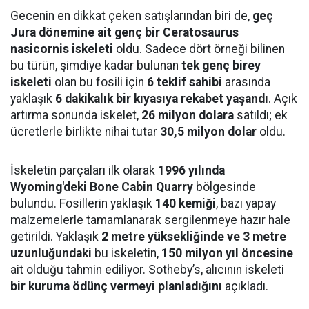
Gecenin en dikkat çeken satışlarından biri de,
geç
Jura dönemine ait genç bir Ceratosaurus
nasicornis iskeleti
oldu. Sadece dört örneği bilinen
bu türün, şimdiye kadar bulunan
tek genç birey
iskeleti
olan bu fosili için
6 teklif sahibi
arasında
yaklaşık
6 dakikalık bir kıyasıya rekabet yaşandı
. Açık
artırma sonunda iskelet,
26 milyon dolara
satıldı; ek
ücretlerle birlikte nihai tutar
30,5 milyon dolar
oldu.
İskeletin parçaları ilk olarak
1996 yılında
Wyoming'deki Bone Cabin Quarry
bölgesinde
bulundu. Fosillerin yaklaşık
140 kemiği
, bazı yapay
malzemelerle tamamlanarak sergilenmeye hazır hale
getirildi. Yaklaşık
2 metre yüksekliğinde ve 3 metre
uzunluğundaki
bu iskeletin,
150 milyon yıl öncesine
ait olduğu tahmin ediliyor. Sotheby’s, alıcının iskeleti
bir kuruma ödünç vermeyi planladığını
açıkladı.