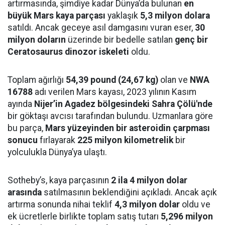
artırmasında, şimdiye kadar Dünya’da bulunan
en
büyük Mars kaya parçası
yaklaşık
5,3 milyon dolara
satıldı. Ancak geceye asıl damgasını vuran eser,
30
milyon doların
üzerinde bir bedelle satılan
genç bir
Ceratosaurus dinozor iskeleti
oldu.
Toplam ağırlığı
54,39 pound (24,67 kg)
olan ve
NWA
16788
adı verilen Mars kayası, 2023 yılının Kasım
ayında
Nijer’in Agadez bölgesindeki Sahra Çölü'nde
bir göktaşı avcısı tarafından bulundu. Uzmanlara göre
bu parça,
Mars yüzeyinden bir asteroidin çarpması
sonucu
fırlayarak
225 milyon kilometrelik
bir
yolculukla Dünya’ya ulaştı.
Sotheby’s, kaya parçasının
2 ila 4 milyon dolar
arasında
satılmasının beklendiğini açıkladı. Ancak açık
artırma sonunda nihai teklif
4,3 milyon dolar
oldu ve
ek ücretlerle birlikte toplam satış tutarı
5,296 milyon