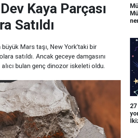
 Dev Kaya Parçası
Mü
Mü
ra Satıldı
ne
büyük Mars taşı, New York’taki bir
olara satıldı. Ancak geceye damgasını
 alıcı bulan genç dinozor iskeleti oldu.
27
yo
İk
Ya