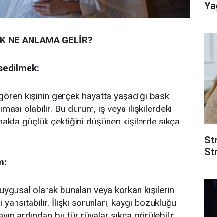
Yağ
 NE ANLAMA GELİR?
ssedilmek:
gören kişinin gerçek hayatta yaşadığı baskı
ması olabilir. Bu durum, iş veya ilişkilerdeki
makta güçlük çektiğini düşünen kişilerde sıkça
St
Str
m:
ygusal olarak bunalan veya korkan kişilerin
 yansıtabilir. İlişki sorunları, kaygı bozukluğu
ayın ardından bu tür rüyalar sıkça görülebilir.