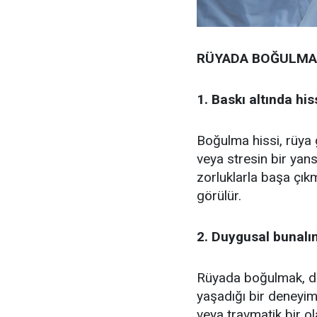
RÜYADA BOĞULMAK
1. Baskı altında hi
Boğulma hissi, rüya 
veya stresin bir yansı
zorluklarla başa çık
görülür.
2. Duygusal bunalı
Rüyada boğulmak, du
yaşadığı bir deneyimi
veya travmatik bir ol