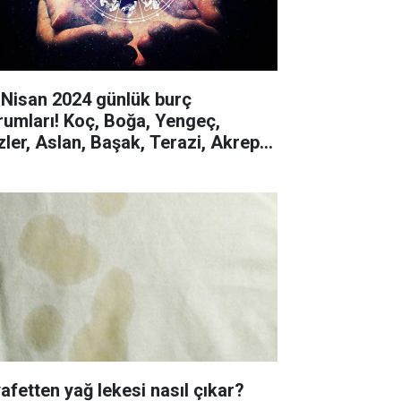
 Nisan 2024 günlük burç
rumları! Koç, Boğa, Yengeç,
izler, Aslan, Başak, Terazi, Akrep,
y, Oğlak, Kova, Balık
yafetten yağ lekesi nasıl çıkar?