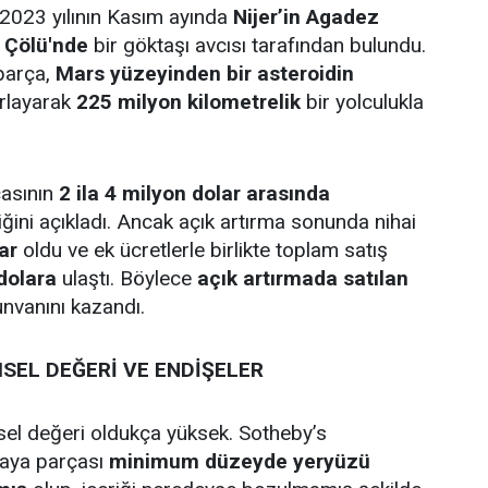
 2023 yılının Kasım ayında
Nijer’in Agadez
 Çölü'nde
bir göktaşı avcısı tarafından bulundu.
parça,
Mars yüzeyinden bir asteroidin
ırlayarak
225 milyon kilometrelik
bir yolculukla
çasının
2 ila 4 milyon dolar arasında
iğini açıkladı. Ancak açık artırma sonunda nihai
ar
oldu ve ek ücretlerle birlikte toplam satış
dolara
ulaştı. Böylece
açık artırmada satılan
nvanını kazandı.
SEL DEĞERİ VE ENDİŞELER
el değeri oldukça yüksek. Sotheby’s
kaya parçası
minimum düzeyde yeryüzü