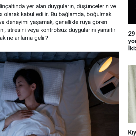
ilinçaltında yer alan duyguların, düşüncelerin ve
ı olarak kabul edilir. Bu bağlamda, boğulmak
üya deneyimi yaşamak, genellikle rüya gören
rını, stresini veya kontrolsüz duygularını yansıtır.
29
ak ne anlama gelir?
yo
İk
Ya
Kı