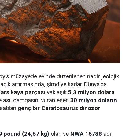
by’s müzayede evinde düzenlenen nadir jeolojik
r açık artırmasında, şimdiye kadar Dünya’da
ars kaya parçası
yaklaşık
5,3 milyon dolara
e asıl damgasını vuran eser,
30 milyon doların
 satılan
genç bir Ceratosaurus dinozor
9 pound (24,67 kg)
olan ve
NWA 16788
adı