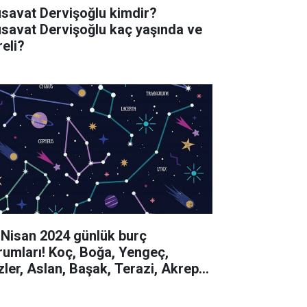
savat Dervişoğlu kimdir?
savat Dervişoğlu kaç yaşında ve
reli?
 Nisan 2024 günlük burç
rumları! Koç, Boğa, Yengeç,
izler, Aslan, Başak, Terazi, Akrep,
y, Oğlak, Kova, Balık