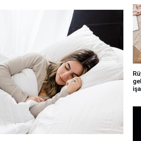
Rü
ge
iş