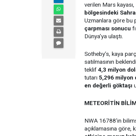
verilen Mars kayası,
bölgesindeki Sahra
Uzmanlara göre bu 
çarpması sonucu
f
Dünya’ya ulaştı.
Sotheby’s, kaya par
satılmasının beklend
teklif
4,3 milyon dol
tutarı
5,296 milyon 
en değerli göktaşı
u
METEORİTİN BİLİM
NWA 16788’in bilims
açıklamasına göre, 