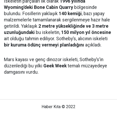
İskeletin parçaları ilk olarak
1996 yılında
Wyoming'deki Bone Cabin Quarry
bölgesinde
bulundu. Fosillerin yaklaşık
140 kemiği
, bazı yapay
malzemelerle tamamlanarak sergilenmeye hazır hale
getirildi. Yaklaşık
2 metre yüksekliğinde ve 3 metre
uzunluğundaki
bu iskeletin,
150 milyon yıl öncesine
ait olduğu tahmin ediliyor. Sotheby’s, alıcının iskeleti
bir kuruma ödünç vermeyi planladığını
açıkladı.
Mars kayası ve genç dinozor iskeleti, Sotheby’s’in
düzenlediği bu yılki
Geek Week
temalı müzayedeye
damgasını vurdu.
Haber Kıta © 2022