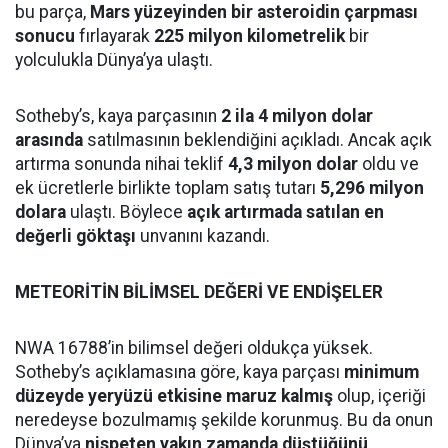
bu parça,
Mars yüzeyinden bir asteroidin çarpması
sonucu
fırlayarak
225 milyon kilometrelik
bir
yolculukla Dünya’ya ulaştı.
Sotheby’s, kaya parçasının
2 ila 4 milyon dolar
arasında
satılmasının beklendiğini açıkladı. Ancak açık
artırma sonunda nihai teklif
4,3 milyon dolar
oldu ve
ek ücretlerle birlikte toplam satış tutarı
5,296 milyon
dolara
ulaştı. Böylece
açık artırmada satılan en
değerli göktaşı
unvanını kazandı.
METEORİTİN BİLİMSEL DEĞERİ VE ENDİŞELER
NWA 16788’in bilimsel değeri oldukça yüksek.
Sotheby’s açıklamasına göre, kaya parçası
minimum
düzeyde yeryüzü etkisine maruz kalmış
olup, içeriği
neredeyse bozulmamış şekilde korunmuş. Bu da onun
Dünya’ya
nispeten yakın zamanda düştüğünü