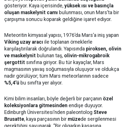
gösteriyor. Kaya içerisinde,
yüksek ısı ve basınçla
oluşan maskelynit camı
bulunması, onun Mars’ta bir
çarpışma sonucu koparak geldiğine işaret ediyor.
Meteoritin kimyasal yapısı, 1976’da Mars’a iniş yapan
Viking uzay aracı
ile toplanan örneklerle
karşılaştırılarak doğrulandı. Yapısında
piroksen, olivin
ve maskelynit
bulunan taş,
olivin-mikrogabroik
şergottit
sınıfına giriyor. Bu tür kayaçlar, Mars
magmasının yavaş soğumasıyla oluşuyor ve oldukça
nadir görülüyor; tüm Mars meteorlarının sadece
%5,4’ü
bu sınıfta yer alıyor.
Kimi bilim insanları, böyle değerli bir parçanın
özel
koleksiyonlara gitmesinden
endişe duyuyor.
Edinburgh Üniversitesi’nden paleontolog
Steve
Brusatte
, kaya parçasının bir
müze
de sergilenmesi
gerektiğini savunarak, “Bir oligarkın kasasına