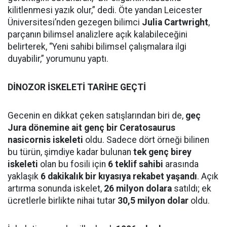
kilitlenmesi yazık olur,” dedi. Öte yandan Leicester
Üniversitesi’nden gezegen bilimci
Julia Cartwright
,
parçanın bilimsel analizlere açık kalabileceğini
belirterek, “Yeni sahibi bilimsel çalışmalara ilgi
duyabilir,” yorumunu yaptı.
DİNOZOR İSKELETİ TARİHE GEÇTİ
Gecenin en dikkat çeken satışlarından biri de,
geç
Jura dönemine ait genç bir Ceratosaurus
nasicornis iskeleti
oldu. Sadece dört örneği bilinen
bu türün, şimdiye kadar bulunan
tek genç birey
iskeleti
olan bu fosili için
6 teklif sahibi
arasında
yaklaşık
6 dakikalık bir kıyasıya rekabet yaşandı
. Açık
artırma sonunda iskelet,
26 milyon dolara
satıldı; ek
ücretlerle birlikte nihai tutar
30,5 milyon dolar
oldu.