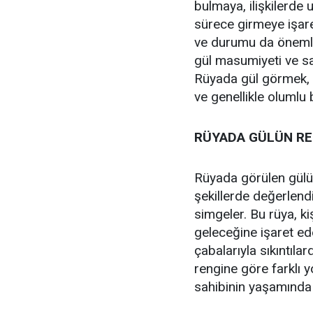
bulmaya, ilişkilerde 
sürece girmeye işare
ve durumu da önemlid
gül masumiyeti ve saf
Rüyada gül görmek, ki
ve genellikle olumlu 
RÜYADA GÜLÜN RE
Rüyada görülen gülün
şekillerde değerlendir
simgeler. Bu rüya, ki
geleceğine işaret ede
çabalarıyla sıkıntıla
rengine göre farklı y
sahibinin yaşamında 