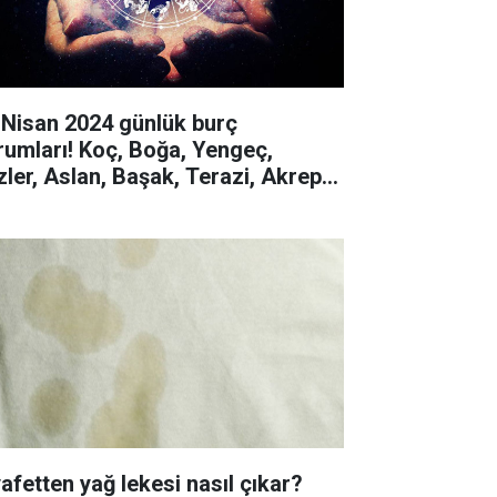
 Nisan 2024 günlük burç
rumları! Koç, Boğa, Yengeç,
izler, Aslan, Başak, Terazi, Akrep,
y, Oğlak, Kova, Balık
yafetten yağ lekesi nasıl çıkar?