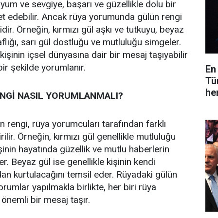
uyum ve sevgiye, başarı ve güzellikle dolu bir
t edebilir. Ancak rüya yorumunda gülün rengi
ir. Örneğin, kırmızı gül aşkı ve tutkuyu, beyaz
lığı, sarı gül dostluğu ve mutluluğu simgeler.
şinin içsel dünyasına dair bir mesaj taşıyabilir
bir şekilde yorumlanır.
En
Tü
he
NGİ NASIL YORUMLANMALI?
 rengi, rüya yorumcuları tarafından farklı
ilir. Örneğin, kırmızı gül genellikle mutluluğu
şinin hayatında güzellik ve mutlu haberlerin
r. Beyaz gül ise genellikle kişinin kendi
rdan kurtulacağını temsil eder. Rüyadaki gülün
orumlar yapılmakla birlikte, her biri rüya
önemli bir mesaj taşır.