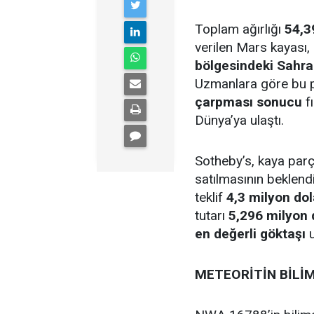
Toplam ağırlığı
54,3
verilen Mars kayası,
bölgesindeki Sahra
Uzmanlara göre bu 
çarpması sonucu
f
Dünya’ya ulaştı.
Sotheby’s, kaya par
satılmasının beklend
teklif
4,3 milyon dol
tutarı
5,296 milyon 
en değerli göktaşı
u
METEORİTİN BİLİM