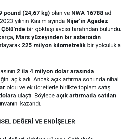
9 pound (24,67 kg)
olan ve
NWA 16788
adı
 2023 yılının Kasım ayında
Nijer’in Agadez
 Çölü'nde
bir göktaşı avcısı tarafından bulundu.
parça,
Mars yüzeyinden bir asteroidin
ırlayarak
225 milyon kilometrelik
bir yolculukla
çasının
2 ila 4 milyon dolar arasında
iğini açıkladı. Ancak açık artırma sonunda nihai
ar
oldu ve ek ücretlerle birlikte toplam satış
dolara
ulaştı. Böylece
açık artırmada satılan
nvanını kazandı.
SEL DEĞERİ VE ENDİŞELER