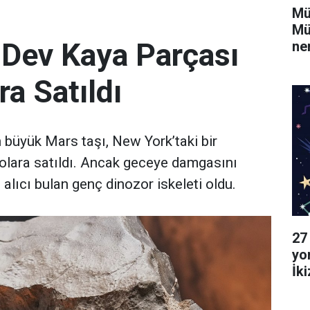
Mü
Mü
 Dev Kaya Parçası
ne
ra Satıldı
büyük Mars taşı, New York’taki bir
olara satıldı. Ancak geceye damgasını
 alıcı bulan genç dinozor iskeleti oldu.
27
yo
İk
Ya