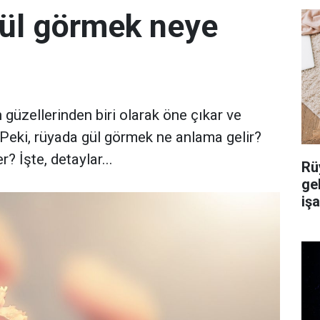
gül görmek neye
 güzellerinden biri olarak öne çıkar ve
. Peki, rüyada gül görmek ne anlama gelir?
 İşte, detaylar...
Rü
ge
iş