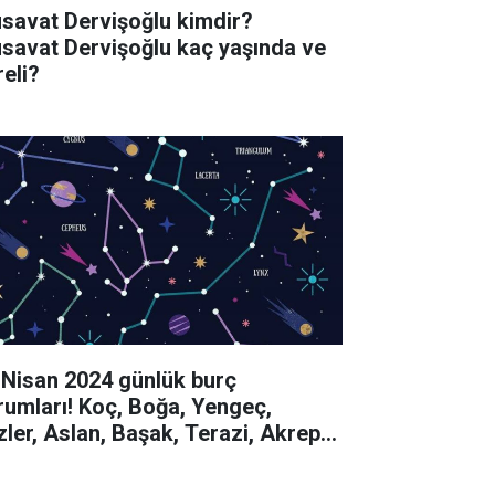
savat Dervişoğlu kimdir?
savat Dervişoğlu kaç yaşında ve
reli?
 Nisan 2024 günlük burç
rumları! Koç, Boğa, Yengeç,
izler, Aslan, Başak, Terazi, Akrep,
y, Oğlak, Kova, Balık