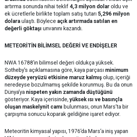
artırma sonunda nihai teklif
4,3 milyon dolar
oldu ve
ek ücretlerle birlikte toplam satış tutarı
5,296 milyon
dolara
ulaştı. Böylece
açık artırmada satılan en
değerli göktaşı
unvanını kazandı.
METEORİTİN BİLİMSEL DEĞERİ VE ENDİŞELER
NWA 16788’in bilimsel değeri oldukça yüksek.
Sotheby’s açıklamasına göre, kaya parçası
minimum
düzeyde yeryüzü etkisine maruz kalmış
olup, içeriği
neredeyse bozulmamış şekilde korunmuş. Bu da onun
Dünya’ya
nispeten yakın zamanda düştüğünü
gösteriyor. Kaya içerisinde,
yüksek ısı ve basınçla
oluşan maskelynit camı
bulunması, onun Mars’ta bir
çarpışma sonucu koparak geldiğine işaret ediyor.
Meteoritin kimyasal yapısı, 1976’da Mars’a iniş yapan