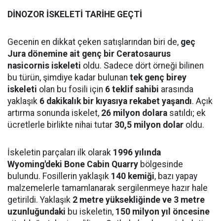
DİNOZOR İSKELETİ TARİHE GEÇTİ
Gecenin en dikkat çeken satışlarından biri de,
geç
Jura dönemine ait genç bir Ceratosaurus
nasicornis iskeleti
oldu. Sadece dört örneği bilinen
bu türün, şimdiye kadar bulunan
tek genç birey
iskeleti
olan bu fosili için
6 teklif sahibi
arasında
yaklaşık
6 dakikalık bir kıyasıya rekabet yaşandı
. Açık
artırma sonunda iskelet,
26 milyon dolara
satıldı; ek
ücretlerle birlikte nihai tutar
30,5 milyon dolar
oldu.
İskeletin parçaları ilk olarak
1996 yılında
Wyoming'deki Bone Cabin Quarry
bölgesinde
bulundu. Fosillerin yaklaşık
140 kemiği
, bazı yapay
malzemelerle tamamlanarak sergilenmeye hazır hale
getirildi. Yaklaşık
2 metre yüksekliğinde ve 3 metre
uzunluğundaki
bu iskeletin,
150 milyon yıl öncesine