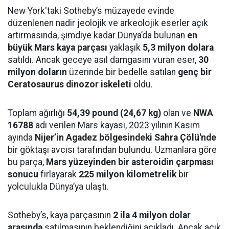
New York'taki Sotheby’s müzayede evinde
düzenlenen nadir jeolojik ve arkeolojik eserler açık
artırmasında, şimdiye kadar Dünya’da bulunan
en
büyük Mars kaya parçası
yaklaşık
5,3 milyon dolara
satıldı. Ancak geceye asıl damgasını vuran eser,
30
milyon doların
üzerinde bir bedelle satılan
genç bir
Ceratosaurus dinozor iskeleti
oldu.
Toplam ağırlığı
54,39 pound (24,67 kg)
olan ve
NWA
16788
adı verilen Mars kayası, 2023 yılının Kasım
ayında
Nijer’in Agadez bölgesindeki Sahra Çölü'nde
bir göktaşı avcısı tarafından bulundu. Uzmanlara göre
bu parça,
Mars yüzeyinden bir asteroidin çarpması
sonucu
fırlayarak
225 milyon kilometrelik
bir
yolculukla Dünya’ya ulaştı.
Sotheby’s, kaya parçasının
2 ila 4 milyon dolar
arasında
satılmasının beklendiğini açıkladı. Ancak açık