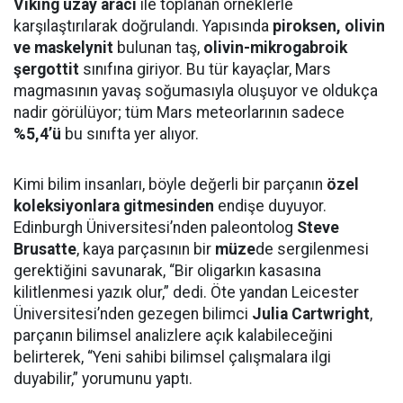
Viking uzay aracı
ile toplanan örneklerle
karşılaştırılarak doğrulandı. Yapısında
piroksen, olivin
ve maskelynit
bulunan taş,
olivin-mikrogabroik
şergottit
sınıfına giriyor. Bu tür kayaçlar, Mars
magmasının yavaş soğumasıyla oluşuyor ve oldukça
nadir görülüyor; tüm Mars meteorlarının sadece
%5,4’ü
bu sınıfta yer alıyor.
Kimi bilim insanları, böyle değerli bir parçanın
özel
koleksiyonlara gitmesinden
endişe duyuyor.
Edinburgh Üniversitesi’nden paleontolog
Steve
Brusatte
, kaya parçasının bir
müze
de sergilenmesi
gerektiğini savunarak, “Bir oligarkın kasasına
kilitlenmesi yazık olur,” dedi. Öte yandan Leicester
Üniversitesi’nden gezegen bilimci
Julia Cartwright
,
parçanın bilimsel analizlere açık kalabileceğini
belirterek, “Yeni sahibi bilimsel çalışmalara ilgi
duyabilir,” yorumunu yaptı.