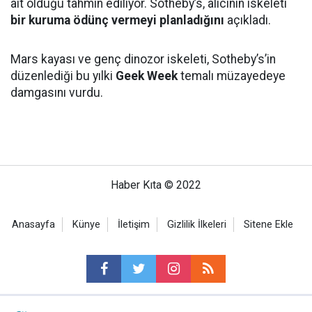
ait olduğu tahmin ediliyor. Sotheby’s, alıcının iskeleti
bir kuruma ödünç vermeyi planladığını
açıkladı.
Mars kayası ve genç dinozor iskeleti, Sotheby’s’in
düzenlediği bu yılki
Geek Week
temalı müzayedeye
damgasını vurdu.
Haber Kıta © 2022
Anasayfa
Künye
İletişim
Gizlilik İlkeleri
Sitene Ekle