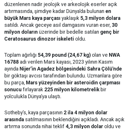
düzenlenen nadir jeolojik ve arkeolojik eserler açık
artırmasında, şimdiye kadar Dünya’da bulunan
en
büyük Mars kaya parçası
yaklaşık
5,3 milyon dolara
satıldı. Ancak geceye asıl damgasını vuran eser,
30
milyon doların
üzerinde bir bedelle satılan
genç bir
Ceratosaurus dinozor iskeleti
oldu.
Toplam ağırlığı
54,39 pound (24,67 kg)
olan ve
NWA
16788
adı verilen Mars kayası, 2023 yılının Kasım
ayında
Nijer’in Agadez bölgesindeki Sahra Çölü'nde
bir göktaşı avcısı tarafından bulundu. Uzmanlara göre
bu parça,
Mars yüzeyinden bir asteroidin çarpması
sonucu
fırlayarak
225 milyon kilometrelik
bir
yolculukla Dünya’ya ulaştı.
Sotheby’s, kaya parçasının
2 ila 4 milyon dolar
arasında
satılmasının beklendiğini açıkladı. Ancak açık
artırma sonunda nihai teklif
4,3 milyon dolar
oldu ve