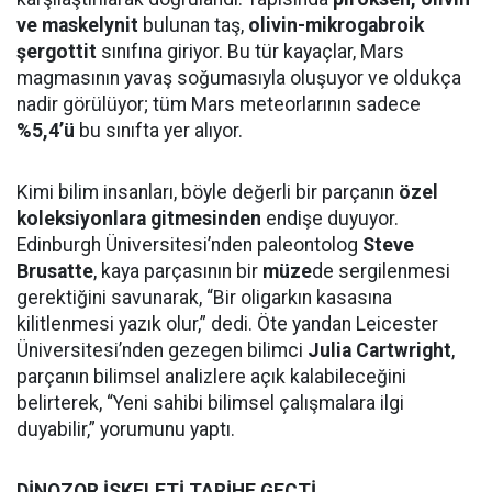
ve maskelynit
bulunan taş,
olivin-mikrogabroik
şergottit
sınıfına giriyor. Bu tür kayaçlar, Mars
magmasının yavaş soğumasıyla oluşuyor ve oldukça
nadir görülüyor; tüm Mars meteorlarının sadece
%5,4’ü
bu sınıfta yer alıyor.
Kimi bilim insanları, böyle değerli bir parçanın
özel
koleksiyonlara gitmesinden
endişe duyuyor.
Edinburgh Üniversitesi’nden paleontolog
Steve
Brusatte
, kaya parçasının bir
müze
de sergilenmesi
gerektiğini savunarak, “Bir oligarkın kasasına
kilitlenmesi yazık olur,” dedi. Öte yandan Leicester
Üniversitesi’nden gezegen bilimci
Julia Cartwright
,
parçanın bilimsel analizlere açık kalabileceğini
belirterek, “Yeni sahibi bilimsel çalışmalara ilgi
duyabilir,” yorumunu yaptı.
DİNOZOR İSKELETİ TARİHE GEÇTİ