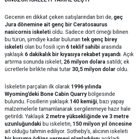
Gecenin en dikkat çeken satışlarından biri de,
geç
Jura dönemine ait genç bir Ceratosaurus
nasicornis iskeleti
oldu. Sadece dört örneği bilinen
bu türün, şimdiye kadar bulunan
tek genç birey
iskeleti
olan bu fosili için
6 teklif sahibi
arasında
yaklaşık
6 dakikalık bir kıyasıya rekabet yaşandı
. Açık
artırma sonunda iskelet,
26 milyon dolara
satıldı; ek
ücretlerle birlikte nihai tutar
30,5 milyon dolar
oldu.
İskeletin parçaları ilk olarak
1996 yılında
Wyoming'deki Bone Cabin Quarry
bölgesinde
bulundu. Fosillerin yaklaşık
140 kemiği
, bazı yapay
malzemelerle tamamlanarak sergilenmeye hazır hale
getirildi. Yaklaşık
2 metre yüksekliğinde ve 3 metre
uzunluğundaki
bu iskeletin,
150 milyon yıl öncesine
ait olduğu tahmin ediliyor. Sotheby’s, alıcının iskeleti
bir kuruma ödünç vermeyi planladığını
açıkladı.