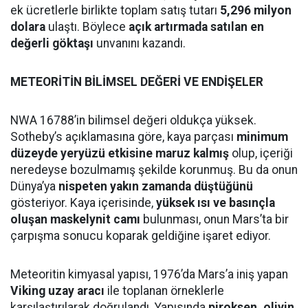
ek ücretlerle birlikte toplam satış tutarı
5,296 milyon
dolara
ulaştı. Böylece
açık artırmada satılan en
değerli göktaşı
unvanını kazandı.
METEORİTİN BİLİMSEL DEĞERİ VE ENDİŞELER
NWA 16788’in bilimsel değeri oldukça yüksek.
Sotheby’s açıklamasına göre, kaya parçası
minimum
düzeyde yeryüzü etkisine maruz kalmış
olup, içeriği
neredeyse bozulmamış şekilde korunmuş. Bu da onun
Dünya’ya
nispeten yakın zamanda düştüğünü
gösteriyor. Kaya içerisinde,
yüksek ısı ve basınçla
oluşan maskelynit camı
bulunması, onun Mars’ta bir
çarpışma sonucu koparak geldiğine işaret ediyor.
Meteoritin kimyasal yapısı, 1976’da Mars’a iniş yapan
Viking uzay aracı
ile toplanan örneklerle
karşılaştırılarak doğrulandı. Yapısında
piroksen, olivin