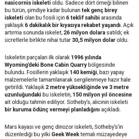
nasicornis iskeleti
oldu. Sadece dört örneği bilinen
bu türün, şimdiye kadar bulunan
tek genç birey
iskeleti
olan bu fosili için
6 teklif sahibi
arasında
yaklaşık
6 dakikalık bir kıyasıya rekabet yaşandı
. Açık
artırma sonunda iskelet,
26 milyon dolara
satıldı; ek
ücretlerle birlikte nihai tutar
30,5 milyon dolar
oldu.
İskeletin parçaları ilk olarak
1996 yılında
Wyoming'deki Bone Cabin Quarry
bölgesinde
bulundu. Fosillerin yaklaşık
140 kemiği
, bazı yapay
malzemelerle tamamlanarak sergilenmeye hazır hale
getirildi. Yaklaşık
2 metre yüksekliğinde ve 3 metre
uzunluğundaki
bu iskeletin,
150 milyon yıl öncesine
ait olduğu tahmin ediliyor. Sotheby’s, alıcının iskeleti
bir kuruma ödünç vermeyi planladığını
açıkladı.
Mars kayası ve genç dinozor iskeleti, Sotheby’s’in
düzenlediği bu yılki
Geek Week
temalı müzayedeye