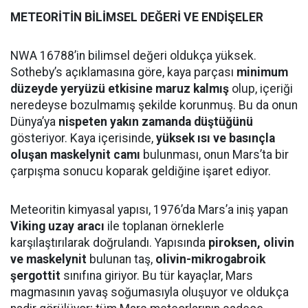
METEORİTİN BİLİMSEL DEĞERİ VE ENDİŞELER
NWA 16788’in bilimsel değeri oldukça yüksek.
Sotheby’s açıklamasına göre, kaya parçası
minimum
düzeyde yeryüzü etkisine maruz kalmış
olup, içeriği
neredeyse bozulmamış şekilde korunmuş. Bu da onun
Dünya’ya
nispeten yakın zamanda düştüğünü
gösteriyor. Kaya içerisinde,
yüksek ısı ve basınçla
oluşan maskelynit camı
bulunması, onun Mars’ta bir
çarpışma sonucu koparak geldiğine işaret ediyor.
Meteoritin kimyasal yapısı, 1976’da Mars’a iniş yapan
Viking uzay aracı
ile toplanan örneklerle
karşılaştırılarak doğrulandı. Yapısında
piroksen, olivin
ve maskelynit
bulunan taş,
olivin-mikrogabroik
şergottit
sınıfına giriyor. Bu tür kayaçlar, Mars
magmasının yavaş soğumasıyla oluşuyor ve oldukça