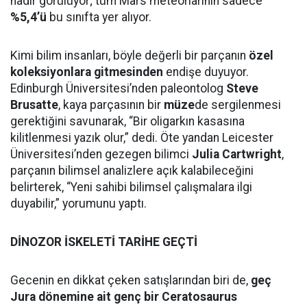
nadir görülüyor; tüm Mars meteorlarının sadece
%5,4’ü
bu sınıfta yer alıyor.
Kimi bilim insanları, böyle değerli bir parçanın
özel
koleksiyonlara gitmesinden
endişe duyuyor.
Edinburgh Üniversitesi’nden paleontolog
Steve
Brusatte
, kaya parçasının bir
müze
de sergilenmesi
gerektiğini savunarak, “Bir oligarkın kasasına
kilitlenmesi yazık olur,” dedi. Öte yandan Leicester
Üniversitesi’nden gezegen bilimci
Julia Cartwright
,
parçanın bilimsel analizlere açık kalabileceğini
belirterek, “Yeni sahibi bilimsel çalışmalara ilgi
duyabilir,” yorumunu yaptı.
DİNOZOR İSKELETİ TARİHE GEÇTİ
Gecenin en dikkat çeken satışlarından biri de,
geç
Jura dönemine ait genç bir Ceratosaurus