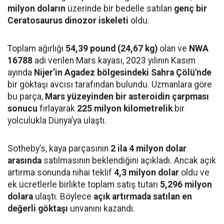
milyon doların
üzerinde bir bedelle satılan
genç bir
Ceratosaurus dinozor iskeleti
oldu.
Toplam ağırlığı
54,39 pound (24,67 kg)
olan ve
NWA
16788
adı verilen Mars kayası, 2023 yılının Kasım
ayında
Nijer’in Agadez bölgesindeki Sahra Çölü'nde
bir göktaşı avcısı tarafından bulundu. Uzmanlara göre
bu parça,
Mars yüzeyinden bir asteroidin çarpması
sonucu
fırlayarak
225 milyon kilometrelik
bir
yolculukla Dünya’ya ulaştı.
Sotheby’s, kaya parçasının
2 ila 4 milyon dolar
arasında
satılmasının beklendiğini açıkladı. Ancak açık
artırma sonunda nihai teklif
4,3 milyon dolar
oldu ve
ek ücretlerle birlikte toplam satış tutarı
5,296 milyon
dolara
ulaştı. Böylece
açık artırmada satılan en
değerli göktaşı
unvanını kazandı.