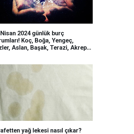
 Nisan 2024 günlük burç
rumları! Koç, Boğa, Yengeç,
izler, Aslan, Başak, Terazi, Akrep,
y, Oğlak, Kova, Balık
yafetten yağ lekesi nasıl çıkar?