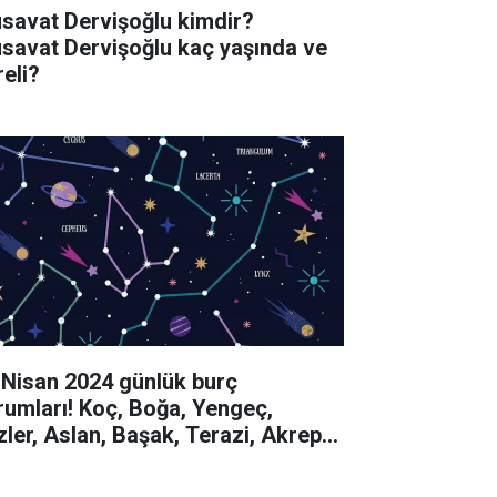
savat Dervişoğlu kimdir?
savat Dervişoğlu kaç yaşında ve
reli?
 Nisan 2024 günlük burç
rumları! Koç, Boğa, Yengeç,
izler, Aslan, Başak, Terazi, Akrep,
y, Oğlak, Kova, Balık