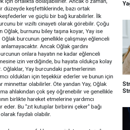
k için ortalıkta dolaşabilirler. Ancak o zaman,
Yağ
ir düzeyde keşfettiklerinde, bazı ortak
eşfederler ve güçlü bir bağ kurabilirler. İlk
rcunu bir vızıltı cinayeti olarak görebilir. Çoğu
n Oğlak, burnunu biley taşına koyar, Yay ise
 Oğlak burcunun genellikle çalışmayı eğlenceli
anlamayacaktır. Ancak Oğlak gardını
burcunun onlara hayatın ne kadar eğlenceli
mesine izin verdiğinde, bu hayata oldukça kolay
er. Oğlaklar, Yay burcundaki partnerlerinin
mcı oldukları için teşekkür ederler ve bunun için
St
 minnettar olabilirler. Öte yandan Yay, Oğlak
Str
ma ahlakından çok şey öğrenebilir ve genellikle
ının birlikte hareket etmelerine yardımcı
r eder. Bu "zıt kutuplar birbirini çeker" bağı
olarak faydalı olabilir.