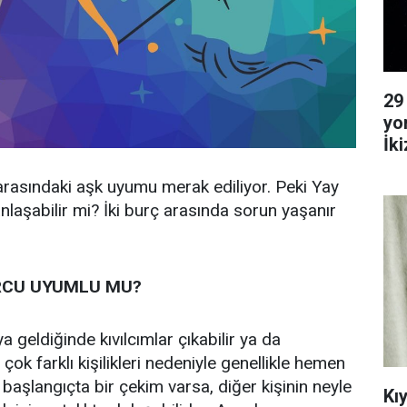
29
yo
İk
Ya
rasındaki aşk uyumu merak ediliyor. Peki Yay
anlaşabilir mi? İki burç arasında sorun yaşanır
RCU UYUMLU MU?
a geldiğinde kıvılcımlar çıkabilir ya da
, çok farklı kişilikleri nedeniyle genellikle hemen
başlangıçta bir çekim varsa, diğer kişinin neyle
Kı