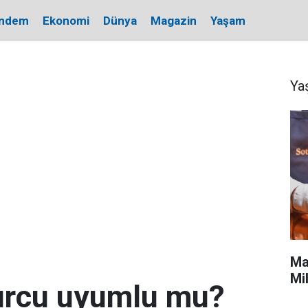
ndem
Ekonomi
Dünya
Magazin
Yaşam
Ya
Ma
Mi
urcu uyumlu mu?