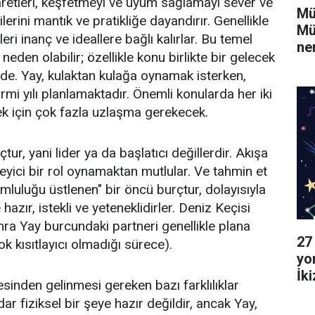
şaretleri, keşfetmeyi ve uyum sağlamayı sever ve
Mü
gilerini mantık ve pratikliğe dayandırır. Genellikle
Mü
i inanç ve ideallere bağlı kalırlar. Bu temel
ne
 neden olabilir; özellikle konu birlikte bir gelecek
de. Yay, kulaktan kulağa oynamak isterken,
mi yılı planlamaktadır. Önemli konularda her iki
k için çok fazla uzlaşma gerekecek.
tur, yani lider ya da başlatıcı değillerdir. Akışa
yici bir rol oynamaktan mutlular. Ve tahmin et
mluluğu üstlenen" bir öncü burçtur, dolayısıyla
 hazır, istekli ve yeteneklidirler. Deniz Keçisi
onra Yay burcundaki partneri genellikle plana
27
ok kısıtlayıcı olmadığı sürece).
yo
İk
sinden gelinmesi gereken bazı farklılıklar
Ya
dar fiziksel bir şeye hazır değildir, ancak Yay,