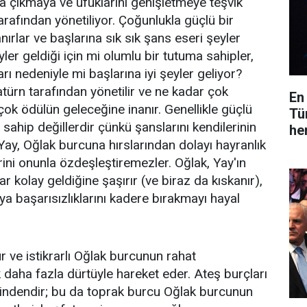
a çıkmaya ve ufuklarını genişletmeye teşvik
arafından yönetiliyor. Çoğunlukla güçlü bir
ırlar ve başlarına sık sık şans eseri şeyler
eyler geldiği için mi olumlu bir tutuma sahipler,
ı nedeniyle mi başlarına iyi şeyler geliyor?
atürn tarafından yönetilir ve ne kadar çok
En
çok ödülün geleceğine inanır. Genellikle güçlü
Tü
sahip değillerdir çünkü şanslarını kendilerinin
he
. Yay, Oğlak burcuna hırslarından dolayı hayranlık
rini onunla özdeşleştiremezler. Oğlak, Yay'ın
ar kolay geldiğine şaşırır (ve biraz da kıskanır),
ya başarısızlıklarını kadere bırakmayı hayal
r ve istikrarlı Oğlak burcunun rahat
daha fazla dürtüyle hareket eder. Ateş burçları
ğindendir; bu da toprak burcu Oğlak burcunun