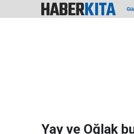
Gü
Yay ve Oğlak b