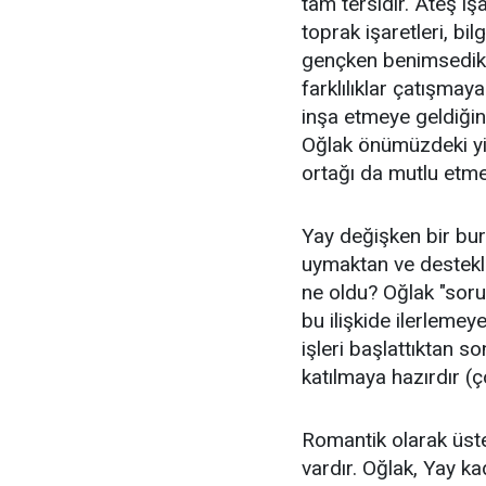
tam tersidir. Ateş i
toprak işaretleri, bil
gençken benimsedikler
farklılıklar çatışmaya
inşa etmeye geldiğin
Oğlak önümüzdeki yir
ortağı da mutlu etme
Yay değişken bir burç
uymaktan ve destekle
ne oldu? Oğlak "soru
bu ilişkide ilerlemeye
işleri başlattıktan s
katılmaya hazırdır (ç
Romantik olarak üste
vardır. Oğlak, Yay ka