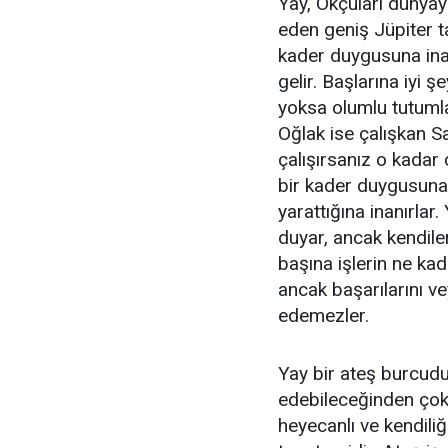
Yay, Okçuları dünyay
eden geniş Jüpiter t
kader duygusuna inan
gelir. Başlarına iyi ş
yoksa olumlu tutumlar
Oğlak ise çalışkan S
çalışırsanız o kadar 
bir kader duygusuna 
yarattığına inanırlar
duyar, ancak kendile
başına işlerin ne kad
ancak başarılarını ve
edemezler.
Yay bir ateş burcudu
edebileceğinden çok 
heyecanlı ve kendili